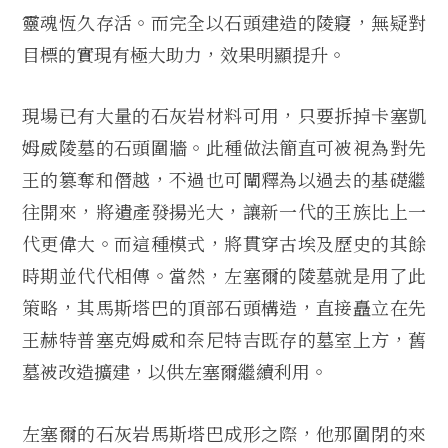
靈魂恆久存活。而完全以石頭建造的陵寢，無疑對
目標的實現有極大助力，效果明顯提升。
現場已有大量的石灰岩材料可用，只要拆掉卡塞凱
姆威陵墓的石頭圍牆。此種做法簡直可被視為對先
王的篡奪和僭越，不過也可闡釋為以過去的基礎繼
往開來，將遺產發揚光大，讓新一代的王族比上一
代更偉大。而這種模式，將貫穿古埃及歷史的其餘
時期並代代相傳。當然，左塞爾的陵墓就是用了此
策略，其馬斯塔巴的頂部石頭構造，直接矗立在先
王赫特普塞克姆威和奈尼特吉既存的墓室上方，舊
墓被改造擴建，以供左塞爾繼續利用。
左塞爾的石灰岩馬斯塔巴成形之際，他那圍閉的來