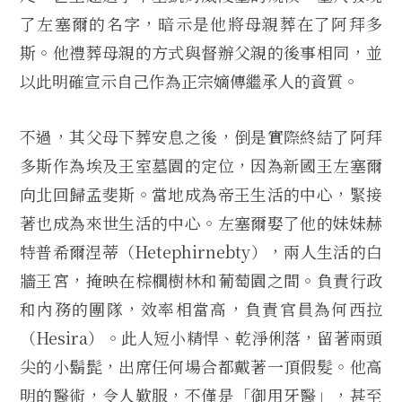
了左塞爾的名字，暗示是他將母親葬在了阿拜多
斯。他禮葬母親的方式與督辦父親的後事相同，並
以此明確宣示自己作為正宗嫡傳繼承人的資質。
不過，其父母下葬安息之後，倒是實際終結了阿拜
多斯作為埃及王室墓園的定位，因為新國王左塞爾
向北回歸孟斐斯。當地成為帝王生活的中心，緊接
著也成為來世生活的中心。左塞爾娶了他的妹妹赫
特普希爾涅蒂（Hetephirnebty），兩人生活的白
牆王宮，掩映在棕櫚樹林和葡萄園之間。負責行政
和內務的團隊，效率相當高，負責官員為何西拉
（Hesira）。此人短小精悍、乾淨俐落，留著兩頭
尖的小鬍髭，出席任何場合都戴著一頂假髮。他高
明的醫術，令人歎服，不僅是「御用牙醫」，甚至