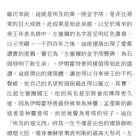
確切來說，這就是埃及的第一座金字塔，是非比尋
常的巨大成就。此成果是如此卓越，以至於後來的
帝王年表名錄中，左塞爾的名字甚至用紅色書寫，
以示突顯。一千四百年之後，這座建築出現了愛慕
讚賞的塗鴉，譽它為「左塞爾的金字塔豐碑，為石
頭發明了新生命」。伊姆霍特普同樣值得如此的盛
讚。這座傑出的建築體，讓他得以分享帝王的不朽
聲威，他自己的名望和頭銜藉此得以確立。其實，
比起左塞爾國王，他的英名甚至將會流傳得更久
遠，因為伊姆霍特普最終被奉為神靈：孟斐斯的創
造者是神靈普塔，而他被譽為普塔的兒子。這位
「埃及的達文西」終其一生不僅是出色的建築師和
總理大臣，還身兼赫里奧波利斯的最高大祭司。左