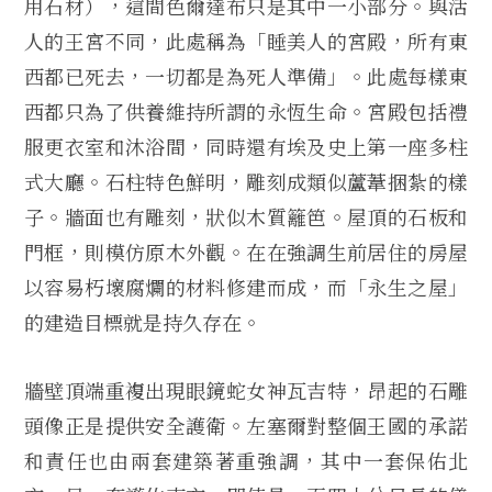
用石材），這間色爾達布只是其中一小部分。與活
人的王宮不同，此處稱為「睡美人的宮殿，所有東
西都已死去，一切都是為死人準備」。此處每樣東
西都只為了供養維持所謂的永恆生命。宮殿包括禮
服更衣室和沐浴間，同時還有埃及史上第一座多柱
式大廳。石柱特色鮮明，雕刻成類似蘆葦捆紮的樣
子。牆面也有雕刻，狀似木質籬笆。屋頂的石板和
門框，則模仿原木外觀。在在強調生前居住的房屋
以容易朽壞腐爛的材料修建而成，而「永生之屋」
的建造目標就是持久存在。
牆壁頂端重複出現眼鏡蛇女神瓦吉特，昂起的石雕
頭像正是提供安全護衛。左塞爾對整個王國的承諾
和責任也由兩套建築著重強調，其中一套保佑北