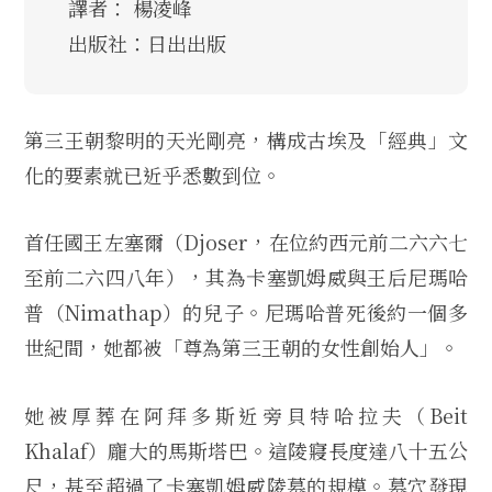
譯者： 楊凌峰
出版社：日出出版
第三王朝黎明的天光剛亮，構成古埃及「經典」文
化的要素就已近乎悉數到位。
首任國王左塞爾（Djoser，在位約西元前二六六七
至前二六四八年），其為卡塞凱姆威與王后尼瑪哈
普（Nimathap）的兒子。尼瑪哈普死後約一個多
世紀間，她都被「尊為第三王朝的女性創始人」。
她被厚葬在阿拜多斯近旁貝特哈拉夫（Beit
Khalaf）龐大的馬斯塔巴。這陵寢長度達八十五公
尺，甚至超過了卡塞凱姆威陵墓的規模。墓穴發現