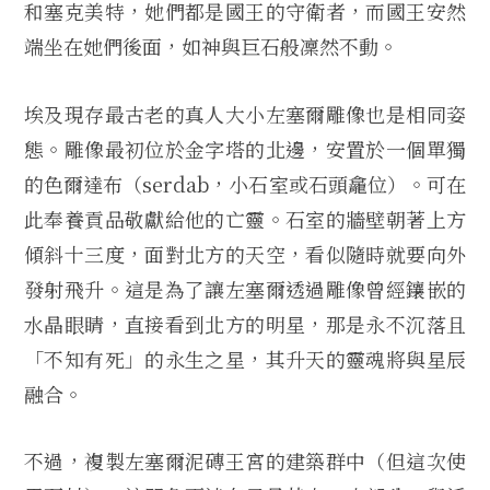
和塞克美特，她們都是國王的守衛者，而國王安然
端坐在她們後面，如神與巨石般凜然不動。
埃及現存最古老的真人大小左塞爾雕像也是相同姿
態。雕像最初位於金字塔的北邊，安置於一個單獨
的色爾達布（serdab，小石室或石頭龕位）。可在
此奉養貢品敬獻給他的亡靈。石室的牆壁朝著上方
傾斜十三度，面對北方的天空，看似隨時就要向外
發射飛升。這是為了讓左塞爾透過雕像曾經鑲嵌的
水晶眼睛，直接看到北方的明星，那是永不沉落且
「不知有死」的永生之星，其升天的靈魂將與星辰
融合。
不過，複製左塞爾泥磚王宮的建築群中（但這次使