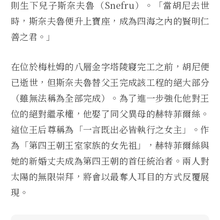
則生下兒子斯奈夫魯（Snefru）。「當胡尼去世
時，斯奈夫魯便升上寶座，成為四海之內的賢明仁
善之君。」
在位於梅杜姆的八層金字塔陵寢完工之前，胡尼便
已逝世，但斯奈夫魯替父王完成該工程的絕大部分
（雖無法稱為全部完成）。為了進一步強化他對王
位的絕對繼承權，他娶了同父異母的赫特菲爾絲。
這位王后尊稱為「一言既出必皆執行之女主」。作
為「第四王朝王室家族的女先祖」，赫特菲爾絲與
她的新婚丈夫成為第四王朝的首任統治者。兩人對
太陽的無限崇拜，將會以最奪人耳目的方式反覆展
現。