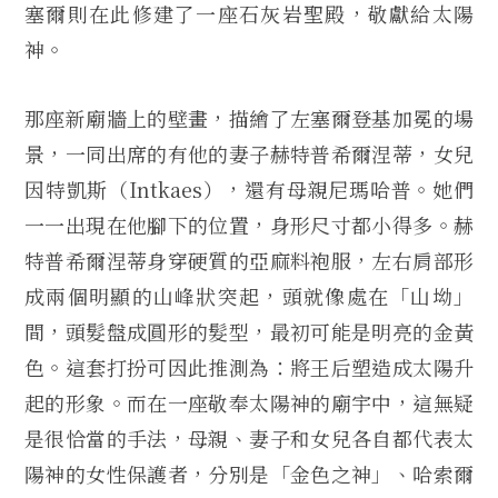
塞爾則在此修建了一座石灰岩聖殿，敬獻給太陽
神。
那座新廟牆上的壁畫，描繪了左塞爾登基加冕的場
景，一同出席的有他的妻子赫特普希爾涅蒂，女兒
因特凱斯（Intkaes），還有母親尼瑪哈普。她們
一一出現在他腳下的位置，身形尺寸都小得多。赫
特普希爾涅蒂身穿硬質的亞麻料袍服，左右肩部形
成兩個明顯的山峰狀突起，頭就像處在「山坳」
間，頭髮盤成圓形的髮型，最初可能是明亮的金黃
色。這套打扮可因此推測為：將王后塑造成太陽升
起的形象。而在一座敬奉太陽神的廟宇中，這無疑
是很恰當的手法，母親、妻子和女兒各自都代表太
陽神的女性保護者，分別是「金色之神」、哈索爾