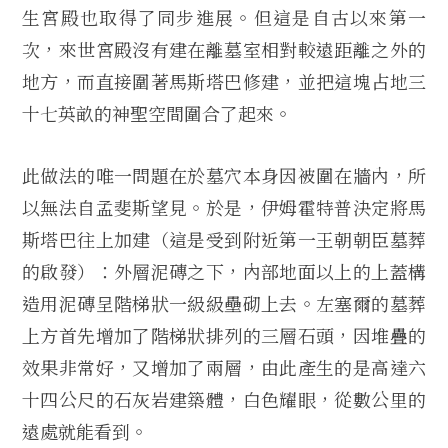
生宮殿也取得了同步進展。但這是自古以來第一
次，來世宮殿沒有建在離墓室相對較遠距離之外的
地方，而直接圍著馬斯塔巴修建，並把這塊占地三
十七英畝的神聖空間圍合了起來。
此做法的唯一問題在於墓穴本身因被圍在牆內，所
以無法自孟斐斯望見。於是，伊姆霍特普決定將馬
斯塔巴往上加建（這是受到附近第一王朝朝臣墓葬
的啟發）：外層泥磚之下，內部地面以上的上蓋構
造用泥磚呈階梯狀一級級壘砌上去。左塞爾的墓葬
上方首先增加了階梯狀排列的三層石頭，因堆疊的
效果非常好，又增加了兩層，由此產生的是高達六
十四公尺的石灰岩建築體，白色耀眼，從數公里的
遠處就能看到。