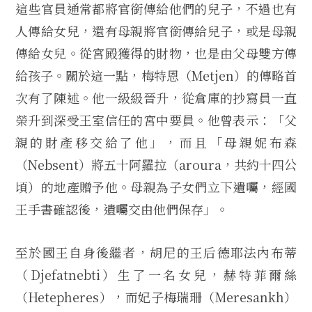
這些官員通常都將官銜傳給他們的兒子，不過也有
人傳給女兒，還有母親將官銜傳給兒子，或是母親
傳給女兒。從宮殿獲得的財物，也是由父母雙方傳
給孩子。關於這一點，梅特恩（Metjen）的傳略首
次有了陳述。他一級級晉升，從倉庫的抄寫員一直
榮升到深受王室信任的宮中要員。他曾表示：「父
親的財產移交給了他」，而且「母親妮布森
（Nebsent）將五十阿羅拉（aroura，共約十四公
頃）的地產贈予他。母親為子女們立下遺囑，經國
王手書確認後，遺囑交由他們保存」。
至於國王自身後繼者，胡尼的王后德耶法內布蒂
（Djefatnebti）生了一名女兒，赫特菲爾絲
（Hetepheres），而妃子梅瑞珊（Meresankh）