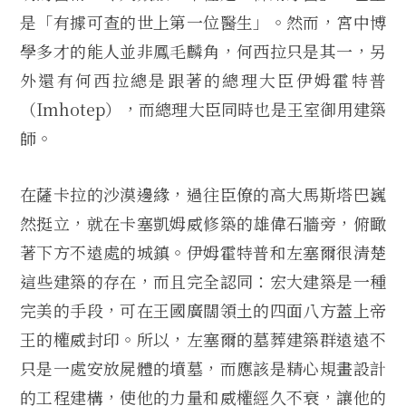
是「有據可查的世上第一位醫生」。然而，宮中博
學多才的能人並非鳳毛麟角，何西拉只是其一，另
外還有何西拉總是跟著的總理大臣伊姆霍特普
（Imhotep），而總理大臣同時也是王室御用建築
師。
在薩卡拉的沙漠邊緣，過往臣僚的高大馬斯塔巴巍
然挺立，就在卡塞凱姆威修築的雄偉石牆旁，俯瞰
著下方不遠處的城鎮。伊姆霍特普和左塞爾很清楚
這些建築的存在，而且完全認同：宏大建築是一種
完美的手段，可在王國廣闊領土的四面八方蓋上帝
王的權威封印。所以，左塞爾的墓葬建築群遠遠不
只是一處安放屍體的墳墓，而應該是精心規畫設計
的工程建構，使他的力量和威權經久不衰，讓他的