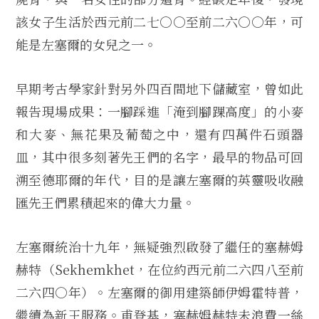
該女子生活於西元前二七○○至前二六○○年，可
能是左塞爾的女兒之一。
早期考古學家針對另外四百間地下儲藏室，曾如此
報告現場成果：一腳踩進「淹到腳踝高度」的小麥
和大麥、無花果及葡萄之中，還有四萬件石頭器
皿，其中很多刻著先王們的名字，最早的物品可回
溯至德耶爾的年代，目的是讓左塞爾的英靈吸收融
匯先王們累積起來的偉大力量。
左塞爾統治十九年，無疑強烈啟發了繼任的塞赫姆
赫特（Sekhemkhet，在位約西元前二六四八至前
二六四○年）。左塞爾的御用建築師伊姆霍特普，
繼續為新王服務。甫登基，塞赫姆赫特未浪費一絲