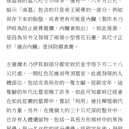
座墓葬的墓穴尺寸小得多，僅有一．六平方公尺，
暗示「南墓」包含的只是帝王屍骨的一部分，例如
保存下來的胎盤，或者更有可能是內臟（製作木乃
伊時為防止屍骨腐爛，內臟會取出）。如此推測，
是因為另外又發現了兩張小型雪花石臺，其尺寸正
好「適合內臟」塗抹防腐香膏。
左塞爾木乃伊其餘部分都安放於金字塔下方二十八
公尺處，一間紅色花崗岩穹頂墓室。此處發現的人
體部位，包括完美保存的一隻左腳。經碳定年，這
隻腳的年代比墓室晚了許多，如此可知當時已經會
在如此莊嚴的墓葬中，嘗試「利用」過往輝煌朝代
的力量。另外，在幾個大約三十公尺深的豎井中，
也存有人體遺留物，包括一具長方形棺材中的男孩
屍骨，與一名女性的部分遺骨。經碳定年後，發現