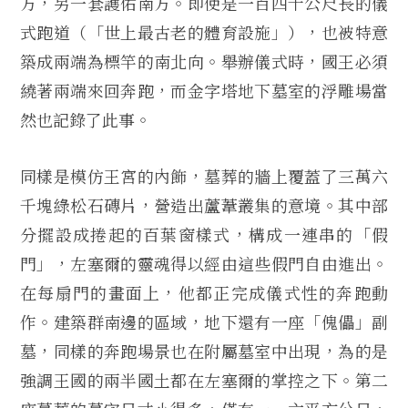
方，另一套護佑南方。即使是一百四十公尺長的儀
式跑道（「世上最古老的體育設施」），也被特意
築成兩端為標竿的南北向。舉辦儀式時，國王必須
繞著兩端來回奔跑，而金字塔地下墓室的浮雕場當
然也記錄了此事。
同樣是模仿王宮的內飾，墓葬的牆上覆蓋了三萬六
千塊綠松石磚片，營造出蘆葦叢集的意境。其中部
分擺設成捲起的百葉窗樣式，構成一連串的「假
門」，左塞爾的靈魂得以經由這些假門自由進出。
在每扇門的畫面上，他都正完成儀式性的奔跑動
作。建築群南邊的區域，地下還有一座「傀儡」副
墓，同樣的奔跑場景也在附屬墓室中出現，為的是
強調王國的兩半國土都在左塞爾的掌控之下。第二