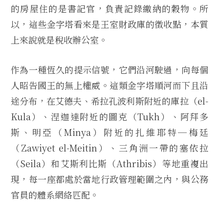
的房屋住的是書記官，負責記錄繳納的穀物。所
以，這些金字塔看來是王室財政庫的徵收點，本質
上來說就是稅收辦公室。
作為一種恆久的提示信號，它們沿河駛過，向每個
人昭告國王的無上權威。這類金字塔順河而下且沿
途分布，在艾德夫、希拉孔波利斯附近的庫拉（el-
Kula）、涅迦達附近的圖克（Tukh）、阿拜多
斯、明亞（Minya）附近的扎維耶特─梅廷
（Zawiyet el-Meitin）、三角洲一帶的塞依拉
（Seila）和艾斯利比斯（Athribis）等地重複出
現，每一座都處於當地行政管理範圍之內，與公務
官員的體系網絡匹配。