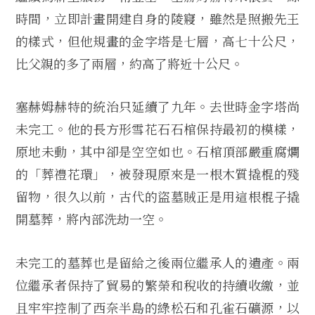
時間，立即計畫開建自身的陵寢，雖然是照搬先王
的樣式，但他規畫的金字塔是七層，高七十公尺，
比父親的多了兩層，約高了將近十公尺。
塞赫姆赫特的統治只延續了九年。去世時金字塔尚
未完工。他的長方形雪花石石棺保持最初的模樣，
原地未動，其中卻是空空如也。石棺頂部嚴重腐爛
的「葬禮花環」，被發現原來是一根木質撬棍的殘
留物，很久以前，古代的盜墓賊正是用這根棍子撬
開墓葬，將內部洗劫一空。
未完工的墓葬也是留給之後兩位繼承人的遺產。兩
位繼承者保持了貿易的繁榮和稅收的持續收繳，並
且牢牢控制了西奈半島的綠松石和孔雀石礦源，以