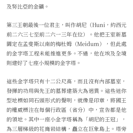
及努比亞的金礦。
第三王朝最後一位君主，叫作胡尼（Huni，約西元
前二六三七至前二六一三年在位）。他把王室新墓
園定在孟斐斯以南的梅杜姆（Meidum），但此處
的金字塔工程未能推進更多。不過，他在埃及全境
則建好了七座小規模的金字塔。
這些金字塔只有十二公尺高，而且沒有內部墓室，
發揮的功用與先王的墓葬建築大為迥異。這些迷你
型地標如同石頭形式的聲明，就像是印章，將國王
的權威標注在每個行政區（省分）中，宣告都是他
的領地。其中一座小金字塔稱為「胡尼的王冠」，
為三層梯級的花崗岩結構，矗立在巨象島上。塔旁