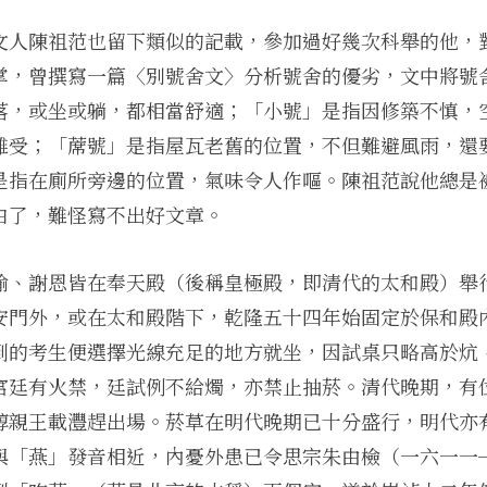
文人陳祖范也留下類似的記載，參加過好幾次科舉的他，
掌，曾撰寫一篇〈別號舍文〉分析號舍的優劣，文中將號
落，或坐或躺，都相當舒適；「小號」是指因修築不慎，
難受；「蓆號」是指屋瓦老舊的位置，不但難避風雨，還
是指在廁所旁邊的位置，氣味令人作嘔。陳祖范說他總是
白了，難怪寫不出好文章。
諭、謝恩皆在奉天殿（後稱皇極殿，即清代的太和殿）舉
安門外，或在太和殿階下，乾隆五十四年始固定於保和殿
到的考生便選擇光線充足的地方就坐，因試桌只略高於炕
宮廷有火禁，廷試例不給燭，亦禁止抽菸。清代晚期，有
醇親王載灃趕出場。菸草在明代晚期已十分盛行，明代亦
與「燕」發音相近，內憂外患已令思宗朱由檢（一六一一