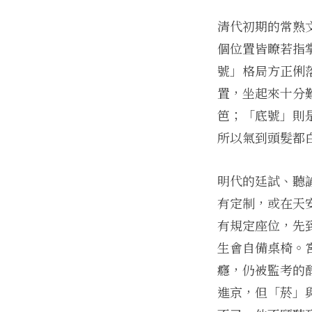
清代初期的常熟
個位置皆瞭若指
號」格局方正俐
置，坐起來十分
笆；「底號」則
所以氣到頭髮都
明代的廷試、聽
有定制，或在天
有規定座位，先
生會自備桌椅。
癮，仍被監考的
進京，但「菸」