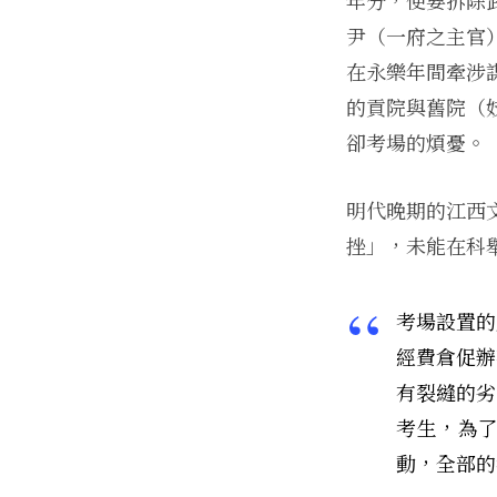
尹（一府之主官
在永樂年間牽涉
的貢院與舊院（
卻考場的煩憂。
明代晚期的江西
挫」，未能在科
考場設置的
經費倉促辦
有裂縫的劣
考生，為
動，全部的