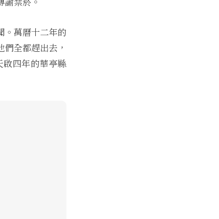
傳諭禁菸。
聞。萬曆十二年的
他們全都趕出去，
天啟四年的華亭縣