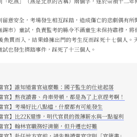
到「吃燕」（燕是北京的古稱）兩個字，遂於崇禎十二年
別留意安全，考場發生相互踩踏，造成傷亡的悲劇偶有所
無錫市）童試，負責監考的縣令不滿童生未保持肅穆，將
後魚貫而入，結果蜂擁出門的考生反而踩死十七個人。
童試也發生擠踏事件，踩死了十三個人。
當官】誰知道當官這麼難：國子監生的仕途起落
當官】熬夜讀書、舟車勞頓，都是為了上京趕考啊！
當官】考場好比八點檔，什麼都有可能發生
當官】比22K還慘，明代官員的微薄薪水與一點福利
當官】翰林官職務好清簡，但升遷也好難
當官】赴任地方官前，請先熟讀當官守則「官箴書」