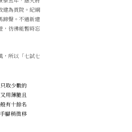
改建為貢院。紀綱
馬蹄聲。不過新建
遊，彷彿能暫時忘
風，所以「七試七
們只取少數的
質又用薄脆且
一般有十餘名
手腳稍微移