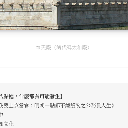
奉天殿（清代稱太和殿）
八點檔，什麼都有可能發生】
我要上京當官：明朝一點都不鐵飯碗之公務員人生》
中
知文化