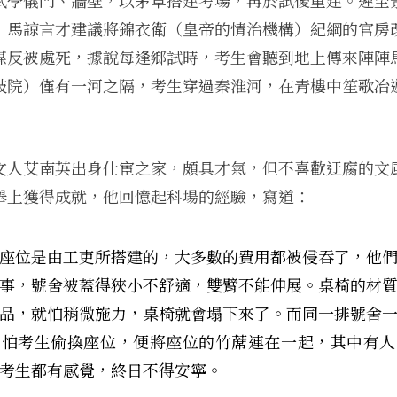
）馬諒言才建議將錦衣衛（皇帝的情治機構）紀綱的官房
謀反被處死，據說每逢鄉試時，考生會聽到地上傳來陣陣
妓院）僅有一河之隔，考生穿過秦淮河，在青樓中笙歌冶
文人艾南英出身仕宦之家，頗具才氣，但不喜歡迂腐的文
舉上獲得成就，他回憶起科場的經驗，寫道：
座位是由工吏所搭建的，大多數的費用都被侵吞了，他
事，號舍被蓋得狹小不舒適，雙臂不能伸展。桌椅的材
品，就怕稍微施力，桌椅就會塌下來了。而同一排號舍
了怕考生偷換座位，便將座位的竹蓆連在一起，其中有人
考生都有感覺，終日不得安寧。