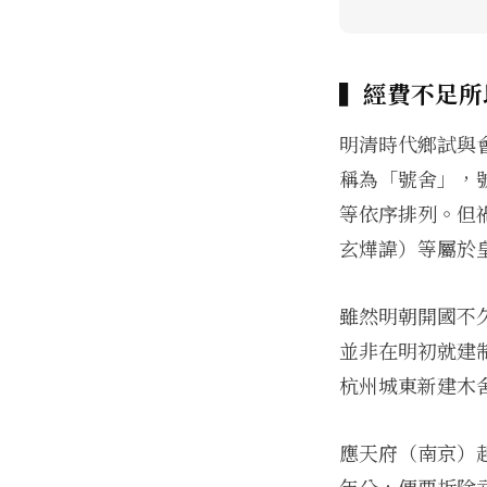
▍經費不足所
明清時代鄉試與
稱為「號舍」，
等依序排列。但
玄燁諱）等屬於
雖然明朝開國不
並非在明初就建
杭州城東新建木
應天府（南京）
年分，便要拆除