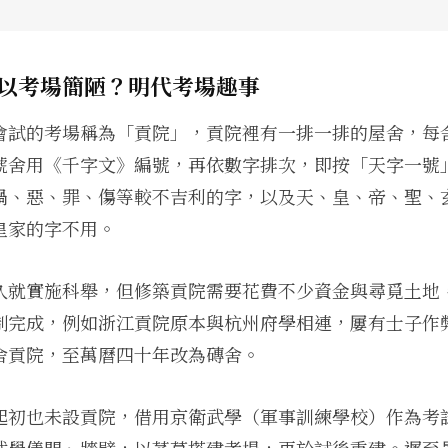
以考場簡陋？明代考場趣事
會試的考場稱為「貢院」，貢院裡有一排一排的屋舍，每
號舍用《千字文》編號，再依數字排次，即按「天字一號
禍、惡、罪、傷等較不吉利的字，以及天、皇、帝、聖、
皇家的字不用。
久就實施科舉，但修築貢院需要花費不少資金與尋覓土地
制完成，例如浙江貢院原本與杭州府學相連，屢有士子作
舍貢院，至萬曆四十年改為磚舍。
起初也未設貢院，借用京衛武學（軍事訓練學校）作為考
武學儀門、牆壁，以茅草搭建考場，再於試後重建。遲至