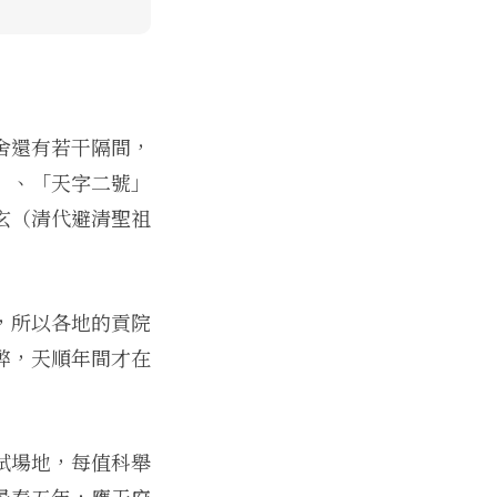
舍還有若干隔間，
」、「天字二號」
玄（清代避清聖祖
，所以各地的貢院
弊，天順年間才在
試場地，每值科舉
景泰五年，應天府