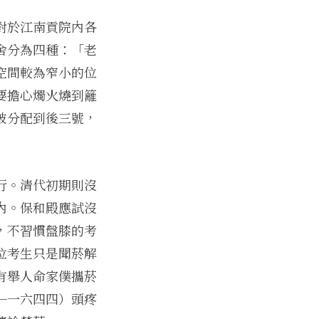
對於江南貢院內各
舍分為四種：「老
空間較為窄小的位
要擔心燭火燒到籬
被分配到後三號，
行。清代初期則沒
內。保和殿應試沒
，不習慣盤膝的考
位考生只是聞菸解
有舉人命家僕攜菸
─一六四四）頭疼