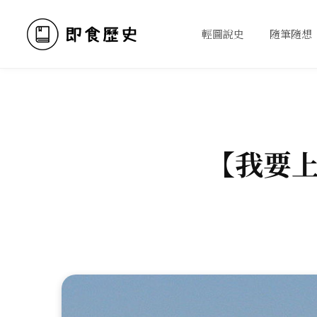
輕圖說史
隨筆隨想
【我要