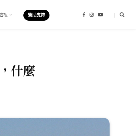
這裡
F
I
Y
贊助支持
a
n
o
c
s
u
e
t
T
b
a
u
o
g
b
o
r
e
k
a
m
，什麼