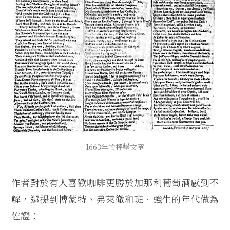
1663年的抨擊文章
作者對於有人喜歡咖啡更勝於加那利葡萄酒感到不
解，還提到博蒙特、弗萊徹和班‧強生的年代做為
佐證：