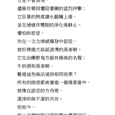
儘管你要回覆陪審團的猛烈抨擊；
它狂暴的熱度讓水翻騰上漲，
並在通過你雙眼的淨化後靜止。
懼怕和慾望，
你在一次次情感爆發中屈從，
就好像餓犬舔舐滾燙的燕麥粥。
它在治療醉鬼方面有極高的名聲；
牛奶酒和燕麥粥，
難道這些無法達到相同效果？
所有的困惑都被塞進一個場景當中，
就像在諾亞的方舟裡，
潔淨的與不潔的共存。
但如今—
唉！這種給牲口用的藥水獲得信任，