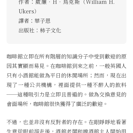
作者：威廉．H．烏克斯（William H.
Ukers）
譯者：華子恩
出版社：柿子文化
咖啡館立即在所有階層的知識分子中受到歡迎的原
因其實顯而易見。在咖啡館到來之前，一般英國人
只有小酒館能做為平日的休閒場所；然而，現在出
現了一種公共機構，裡面提供一種不醉人的飲料
──這種吸引力是立即且普遍的。做為交換意見的
會面場所，咖啡館很快獲得了廣泛的歡迎。
不過，也並非沒有反對者的存在。在眼睜睜地看著
生意從眼前溜走後，酒館老闆和啤酒館主人開始用