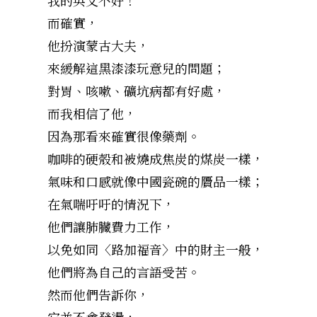
而確實，
他扮演蒙古大夫，
來緩解這黑漆漆玩意兒的問題；
對胃、咳嗽、礦坑病都有好處，
而我相信了他，
因為那看來確實很像藥劑。
咖啡的硬殼和被燒成焦炭的煤炭一樣，
氣味和口感就像中國瓷碗的贗品一樣；
在氣喘吁吁的情況下，
他們讓肺臟費力工作，
以免如同〈路加福音〉中的財主一般，
他們將為自己的言語受苦。
然而他們告訴你，
它並不會發燙，