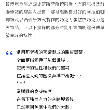
藝博覽會靠近西史密斯菲爾德附近，有磨豆機及菸
捲標誌的店鋪內出售，那裡還販售最好的阿拉伯咖
啡粉及以西班牙方式製作的巧克力蛋糕或巧克力捲
等物品」。以下摘錄的部分將能用來闡明這份傳單
敘事詩的特性：
當用那背叛的葡萄製成的甜蜜毒藥，
全面糟蹋影響了這個世界；
使我們的理性和我們的靈魂
在滿溢大碗的幽深海洋中溺斃……
* * *
當朦朧的麥芽啤酒，
在留下強而有力的灰暗煙霧後，
已然團團包圍住我們的大腦；