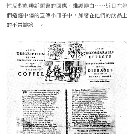
性反對咖啡訴願書的回應，維護辯白……近日在她
們造謠中傷的宣傳小冊子中，加諸在他們的飲品上
的不當誹謗」。