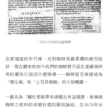
一份1670年的巨幅傳單
在那遙遠的年代裡，反對咖啡長篇累牘的激烈批
評，現在聽來和如今我們的咖啡替代品生產廠商所
用的廣告行話沒什麼兩樣──咖啡甚至被描述為
「傻瓜湯」和「土耳其稀粥」而大加嘲諷。
一篇名為「關於那能帶來清醒且有益健康、被稱做
咖啡之飲料的卓越好處的簡短論述」在1674年出