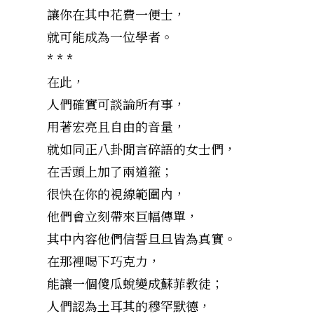
讓你在其中花費一便士，
就可能成為一位學者。
* * *
在此，
人們確實可談論所有事，
用著宏亮且自由的音量，
就如同正八卦閒言碎語的女士們，
在舌頭上加了兩道箍；
很快在你的視線範圍內，
他們會立刻帶來巨幅傳單，
其中內容他們信誓旦旦皆為真實。
在那裡喝下巧克力，
能讓一個傻瓜蛻變成蘇菲教徒；
人們認為土耳其的穆罕默德，