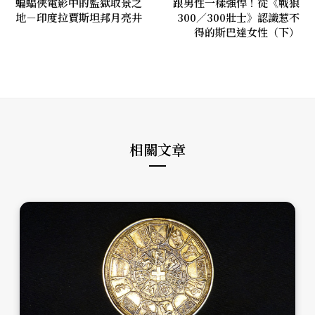
蝙蝠俠電影中的監獄取景之
跟男性一樣強悍！從《戰狼
地－印度拉賈斯坦邦月亮井
300／300壯士》認識惹不
得的斯巴達女性（下）
相關文章