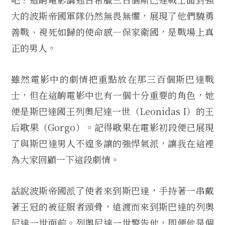
大的波斯帝國軍隊仍然無畏無懼，展現了他們驍勇
善戰、視死如歸的使命感—保家衛國，是戰場上真
正的男人。
雖然電影中的劇情把重點放在那三百個斯巴達戰
士，但在這齣電影中也有一個十分重要的角色，她
便是斯巴達國王列奧尼達一世（Leonidas I）的王
后歌果（Gorgo）。記得歌果在電影初段便已展現
了與斯巴達男人不遑多讓的強悍氣派，讓我在這裡
為大家回顧一下這段劇情。
話說波斯帝國派了使者來到斯巴達，手持著一串戴
著王冠的被征服者頭骨，遠渡而來到斯巴達的列奧
尼達一世面前。列奧尼達一世警告他，即便他是個