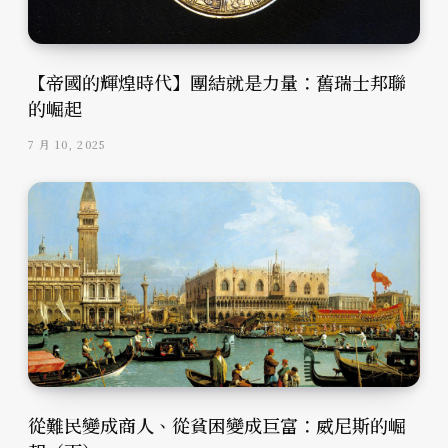
【帝國的輝煌時代】團結就是力量：舊瑞士邦聯
的崛起
7 月 10, 2025
從難民變成商人、從貧困變成巨富：威尼斯的崛