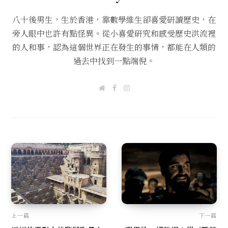
八十後男生，生於香港，靠數學維生卻喜愛研讀歷史，在
旁人眼中也許有點怪異。從小喜愛研究和感受歷史洪流裡
的人和事，認為這個世界正在發生的事情，都能在人類的
過去中找到一點端倪。
W
F
I
e
a
n
b
c
s
s
e
t
i
b
a
t
o
g
e
o
r
k
a
m
上一篇
下一篇