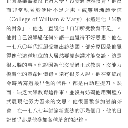
正因為華盛頓沒上過大學，沒受過博雅教育，他反
而非常執著於他所不足之處。威廉與瑪麗學院
（College of William & Mary）永遠是他「崇敬
的對象」，他也一直說他「自知所受教育不足」。
他對自己沒學過任何外語一直覺得不好意思。他在
一七八○年代拒絕受邀出訪法國，部分原因是他覺
得像他這種地位的人居然要靠翻譯才能交談，這是
很丟臉的事。他說因為他沒受過正式教育，沒能力
撰寫他的革命回憶錄。還有很多人說，他在當總司
令時所寫過最出色的信件，都是由助理捉刀。然
而，缺乏大學教育這件事，並沒有妨礙他用別種方
式展現他努力習來的文思。他很喜歡參加討論茶
會，在一七八七年討論新憲法的那幾個月，他的日
記幾乎都是他參加各種茶會的紀錄。