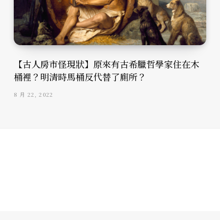
【古人房市怪現狀】原來有古希臘哲學家住在木
桶裡？明清時馬桶反代替了廁所？
8 月 22, 2022