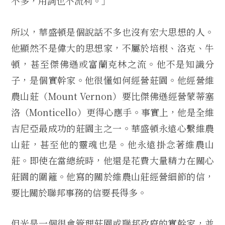
不多，用詞也不流利。」
所以，華盛頓是個說話不多也沒有宏大思想的人。
他顯然不是偉大的思想家，不屬於培根、洛克、牛
頓，甚至傑佛遜或富蘭克林之流。他不是知識分
子，是個實幹家。他很懂如何經營莊園。他經營維
農山莊（Mount Vernon）要比傑佛遜經營蒙蒂塞
洛（Monticello）更得心應手。事實上，他是全維
吉尼亞最成功的莊園主之一。華盛頓永遠心繫維農
山莊，甚至他的靈魂也是。他永遠掛念著維農山
莊。即使在當總統時，他還是花費大量精力在關心
莊園的圍籬。他寫的關於維農山莊經營細節的信，
要比關於聯邦事務的信要長得多。
但光是一個很會管理莊園或聯邦政府的實幹家，並