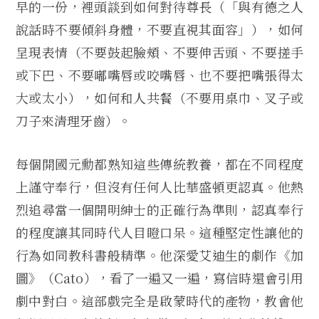
早的一份，裡頭談到如何對待尊長（「與有德之人
說話時不要傾斜身體，不要直視其面容」），如何
呈現表情（不要鼓起臉頰、不要伸舌頭、不要搓手
或下巴、不要嘟嘴唇或咬嘴唇、也不要把嘴張得太
大或太小），如何和人共餐（不要用桌巾、叉子或
刀子來清理牙齒）。
每個開國元勳都熟知這些傳統教養，都在不同程度
上謹守奉行，但沒有任何人比華盛頓更認真。他熱
烈追尋當一個開明紳士的正確行為準則，認真奉行
的程度讓其同時代人目瞪口呆。這種堅定性讓他的
行為如同教科書般精準。他深愛艾迪生的劇作《加
圖》（Cato），看了一遍又一遍，寫信時還會引用
劇中對白。這部戲完全是啟蒙時代的產物，教會他