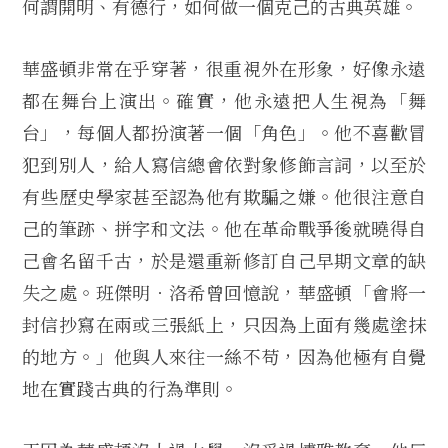
何謂開明、有德行，如何做一個克己的古典英雄。
華盛頓非常在乎穿著，很重視外在形象，好像永遠
都在舞台上演出。確實，他永遠把人生視為「舞
台」，每個人都扮演著一個「角色」。他不喜歡冒
犯到別人，給人寫信總會依對象修飾言詞，以至於
有些歷史學家甚至認為他有欺騙之嫌。他很注意自
己的筆跡、拼字和文法。他在革命戰爭後就曉得自
己會名留千古，於是還重新修訂自己早期文章的缺
失之處。班傑明．洛希曾回憶說，華盛頓「會將一
封信抄寫在兩或三張紙上，只因為上面有幾處塗抹
的地方。」他與人來往一絲不苟，因為他極有自覺
地在實踐古典的行為準則。