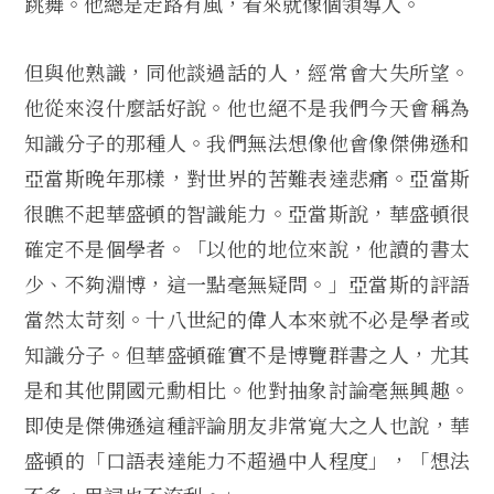
跳舞。他總是走路有風，看來就像個領導人。
但與他熟識，同他談過話的人，經常會大失所望。
他從來沒什麼話好說。他也絕不是我們今天會稱為
知識分子的那種人。我們無法想像他會像傑佛遜和
亞當斯晚年那樣，對世界的苦難表達悲痛。亞當斯
很瞧不起華盛頓的智識能力。亞當斯說，華盛頓很
確定不是個學者。「以他的地位來說，他讀的書太
少、不夠淵博，這一點毫無疑問。」亞當斯的評語
當然太苛刻。十八世紀的偉人本來就不必是學者或
知識分子。但華盛頓確實不是博覽群書之人，尤其
是和其他開國元勳相比。他對抽象討論毫無興趣。
即使是傑佛遜這種評論朋友非常寬大之人也說，華
盛頓的「口語表達能力不超過中人程度」，「想法