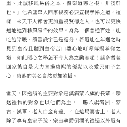
重、此誠移風易俗之本、禮樂道德之根、非淺鮮
也。」他希望眾人回家後務必要宣揚孝悌之道，這
樣一來天下人都會更加重視賢德之人，也可以更快
速地達到移風易俗的效果。身為一個普通百姓，能
吃飽穿暖、讀書識字已是福分，若還能在年邁之時
見到皇帝且聽到皇帝苦口婆心地叮嚀傳揚孝悌之
道，如此暖心之舉怎不令人為之動容呢！諸多耆老
回家後自是大力宣揚康熙的優點以及愛民如子之
心，康熙的美名自然更加遠播。
當天，因邀請的主要對象是漢滿蒙八旗的長輩，贈
送禮物的對象也以他們為主，「賜八旗滿洲、蒙
古、漢軍、老人白金有差」。在這場宴會上，老人
除了享有皇家子孫、宗室執爵倒酒的禮遇以外還有