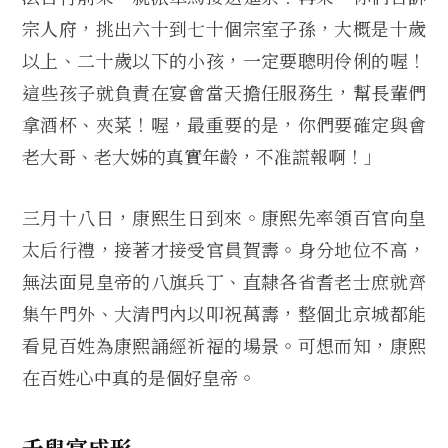
宗人府，挑出六十到七十個宗室子孫，大概是十歲
以上、二十歲以下的小孩，一定要聰明伶俐的喔！
這些孩子就負責在宴會當天擔任服務生，幫長輩們
拿酒杯、夾菜！喔，最重要的是，你們要確定與會
老大哥、老大姊的真實年齡，不准謊報啊！」
三月十八日，康熙生日到來。康熙先率領百官向皇
太后行禮，接著才接受官員賀壽。身分地位不高，
無法面見皇帝的八旗兵丁、直隸各省耆老士庶就齊
集午門外、大清門內以叩祝萬壽，整個北京城都能
看見百姓為康熙誦經祈福的場景。可想而知，康熙
在百姓心中真的是個好皇帝。
千叟宴成形