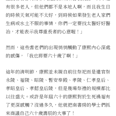
有很多老人，但他們都不是本地人啊，而且我生日
的時候天氣可能不太好，到時候如果發生老人家們
生病或水土不服的事情，你們一定要找太醫好好醫
治，才能表示我尊重長者的心意喔！」
然而，這些耆老們的出現悄悄觸動了康熙內心深處
的感傷，「我也將要六十歲了啊！」
這年的清明節，康熙並未親自前往祭祀而是遣官祭
永陵、福陵、昭陵、暫安奉殿、孝陵、仁孝皇后、
孝昭皇后、孝懿皇后陵，但是幾場祭禮的規模都比
以往盛大。或許是年屆六十的康熙對於生死禍福有
了更深感觸？沒過多久，他就把南書房的學士們抓
來商議自己六十歲壽辰的大事了！