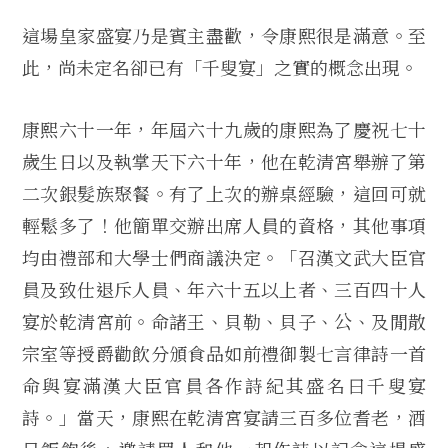
這場皇家盛宴乃是賓主盡歡，令康熙很是滿意。至
此，尚未定名卻已有「千叟宴」之實的概念出現。
康熙六十一年，年屆六十九歲的康熙為了慶祝七十
歲生日以及執掌天下六十年，他在乾清宮舉辦了第
二次銀髮族聚餐。有了上次的辦桌經驗，這回可就
輕鬆多了！他簡單交辦出席人員的資格，其他事項
均由禮部和大學士們商議決定。「召漢文武大臣官
員及致仕退斥人員、年六十五以上者、三百四十人
宴於乾清宮前。命諸王、貝勒、貝子、公、及閒散
宗室等授爵勸飲分頒食品如前禮御製七言律詩一首
命與宴滿漢大臣官員各作詩紀其盛名曰千叟宴
詩。」當天，康熙在乾清宮宴請三百多位耆老，酒