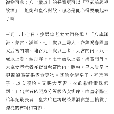
禮物可拿；八十歲以上的長輩更可以「至御前親視
飲酒」，能夠和皇帝對飲，想必是開心得要飛起來
了啊！
三月二十七日，換眾家老太太們登場！「八旗滿
洲、蒙古、漢軍、七十歲以上婦人、齊集暢春園皇
太后宮門前。隨召九十歲以上者、入宮門內。八十
歲以上者、至丹墀下。七十歲以上者、集宮門外。
大臣妻年老者亦皆召至宮門內、賜坐。皇太后皇上
親視頒賜茶果酒食等物。其餘令諸皇子、率宗室
子、以次頒給。又賜大臣妻、衣飾彩緞素珠銀
兩。」出席者依照身分等級依次排序，由皇帝賜坐
給年紀最長者，皇太后也親賜茶果酒食並且犒賞了
漂亮的布料和首飾。