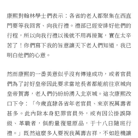
康熙對翰林學士們表示：各省的老人都聚集在西直
門要等我回宮、向我行禮。禮部已經安排好他們的
行程，所以向我行禮以後就不用再接駕，實在太辛
苦了！你們寫下我的旨意讓天下老人們知道，我已
明白他們的心意。
然而康熙的一番美意似乎沒有傳達成功，或者官員
們為了討好皇帝因此要求當地長者都能前往京城向
皇帝賀壽，老人們仍紛紛湧入北京城。這次康熙改
口下令：「今歲直隸各省年老官員、來京祝萬壽者
甚多。此內除本身犯罪官員外，或有因公掛誤降
級、革職者，俱酌量復還原品，于十八日隨班行
禮。」既然這麼多人要祝我萬壽吉祥，不如趁機讓