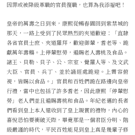
因罪或被降級革職的官員復職，也算為我添福吧！
皇帝的萬壽之日到來，康熙從暢春園回到紫禁城的
那天，一路上受到了民眾熱烈的夾道歡迎：「直隸
各省官員士庶、夾道羅拜，歡迎御輦，耆老等、跪
獻萬年壽觴。上停輦慰勞，遍賜老人壽桃及食品。
諸王、貝勒、貝子、公、宗室、覺羅人等、及文武
大臣、官員、兵丁、並於誦經處跪迎。上霽容俯
視，皆賜以食品。」官員和百姓們跪在路邊向皇帝
行禮，當中也包括了許多耆老，因此康熙「停輦慰
勞」老人們並且遍賜壽桃和食品。年紀老邁的長者
們看到皇上本人還收到了皇上親賞的禮物，內心的
喜悅恐怕要衝破天際，畢竟那是一個君臣分明、階
級嚴謹的時代，平民百姓能見到皇上真是幾輩子修