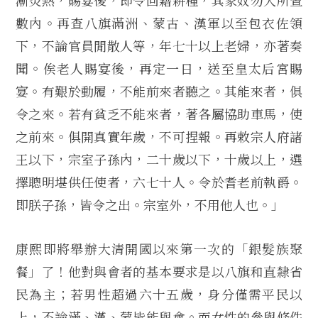
漸炎熱，賜宴後，即令回籍耕種，其家奴勿入所查
數內。再查八旗滿洲、蒙古、漢軍以至包衣佐領
下，不論官員閒散人等，年七十以上老婦，亦著奏
聞。俟老人賜宴後，再定一日，送至皇太后宮賜
宴。有艱於動履，不能前來者聽之。其能來者，俱
令之來。若有貧乏不能來者，著各屬協助車馬，使
之前來。俱開真實年歲，不可捏報。再敕宗人府諸
王以下，宗室子孫內，二十歲以下，十歲以上，選
擇聰明堪供任使者，六七十人。令於耆老前執爵。
即朕子孫，皆令之出。宗室外，不用他人也。」
康熙即將舉辦大清開國以來第一次的「銀髮族聚
餐」了！他對與會者的基本要求是以八旗和直隸省
民為主；若男性超過六十五歲，身分僅需平民以
上，不論滿、漢、蒙皆能與會。而女性的參與條件