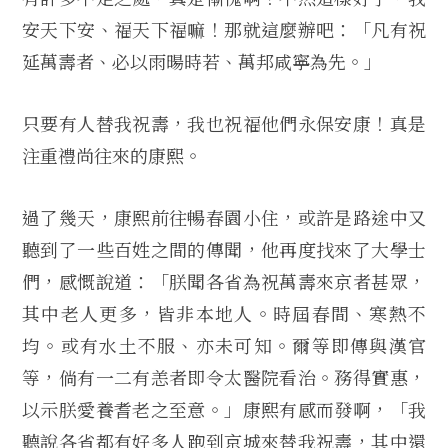
安天下安、福天下福嘛！那就這麼辦吧：「凡有祝
延萬壽者、必以雨暘時若、萬邦咸寧為先。」
只要有人替我祝壽，我也祝福他們永保安康！真是
注重禮尚往來的康熙。
過了幾天，康熙前往暢春園小住，或許是路途中又
聽到了一些百姓之間的傳聞，他再度找來了大學士
們，感慨說道：「朕聞各省為祝萬壽來京者甚眾，
其中老人更多，皆非本地人。時屆春間、寒熱不
均。或有水土不服、亦未可知。爾等即傳與漢官
等，倘有一二有恙者即令太醫院看治。務得實惠，
以示朕愛養耆老之至意。」康熙有感而發啊，「我
聽說各省都有好多人跑到京城來替我祝壽，其中還