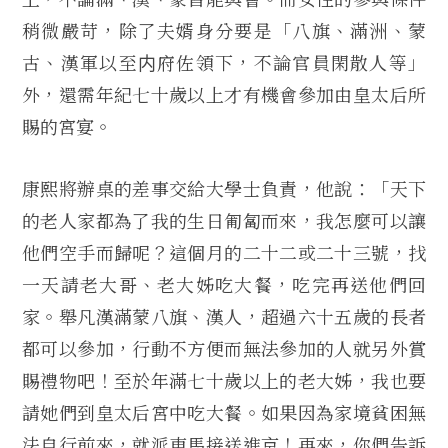
稍微嚴苛，除了夫婿身分要是「八旗、滿洲、蒙
古、漢軍以至内府佐領下，不論官員閑散人等」
外，還需年紀七十歲以上才有機會參加由皇太后所
賜的宮宴。
康熙將辦桌的差事交給大學士負責，他說：「天下
的老人家都為了我的生日匍匐而來，我怎麼可以讓
他們空手而歸呢？這個月的二十二或二十三號，找
一天請老大哥、老大姊吃大餐，吃完再送他們回
家。舉凡漢滿蒙八旗、漢人，超過六十五歲的長者
都可以參加，行動不方便而無法參加的人就另外賞
賜禮物吧！至於年滿七十歲以上的老大姊，我也要
請她們到皇太后宮中吃大餐。如果因為家境貧困無
法自行前來，就派車馬接送進京！再來，你們告訴