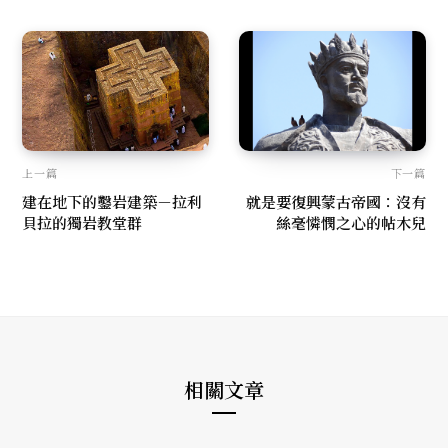
上一篇
下一篇
建在地下的鑿岩建築－拉利
就是要復興蒙古帝國：沒有
貝拉的獨岩教堂群
絲毫憐憫之心的帖木兒
相關文章