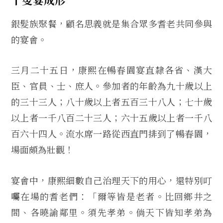
銀髮族聚餐，顧名思義就是集合眾多耆老共同參與
的宴會。
三月二十五日，康熙在暢春園宴直隸各省、漢大
臣、官員、士、庶人。參加者的年齡為九十歲以上
的三十三人；八十歲以上者五百三十八人；七十歲
以上者一千八百二十三人；六十五歲以上者一千八
百六十四人。流水席一路從西直門排到了暢春園，
場面頗為壯觀！
宴會中，康熙細數自己治理天下的用心，還特別叮
囑在場的耆老們：「爾等皆是老者。比回鄉井之
間、各曉諭鄰里。須先孝弟。倘天下皆知孝弟為