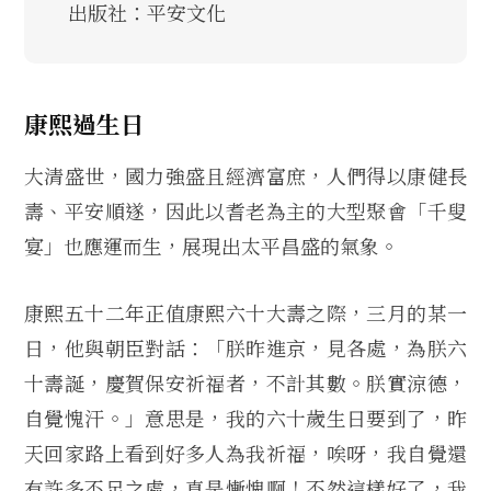
出版社：平安文化
康熙過生日
大清盛世，國力強盛且經濟富庶，人們得以康健長
壽、平安順遂，因此以耆老為主的大型聚會「千叟
宴」也應運而生，展現出太平昌盛的氣象。
康熙五十二年正值康熙六十大壽之際，三月的某一
日，他與朝臣對話：「朕昨進京，見各處，為朕六
十壽誕，慶賀保安祈福者，不計其數。朕實涼德，
自覺愧汗。」意思是，我的六十歲生日要到了，昨
天回家路上看到好多人為我祈福，唉呀，我自覺還
有許多不足之處，真是慚愧啊！不然這樣好了，我