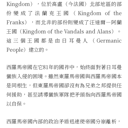
Kingdom），位於高盧（今法國）北部地區的部
份變成了法蘭克王國（Kingdom of the
Franks），而北非的部份則變成了汪達爾—阿蘭
王國（Kingdom of the Vandals and Alans）。
這三個王國都是由日耳曼人（Germanic
People）建立的。
西羅馬帝國在它81年的國祚中，始終面對著日耳曼
蠻族入侵的困境。雖然東羅馬帝國與西羅馬帝國本
是同根生，但東羅馬帝國卻沒有為兄弟之邦提供任
何援助，甚至誘導蠻族軍隊把矛頭指向西羅馬帝國
以自保。
西羅馬帝國內部的政治矛盾迅速使帝國分崩離析，