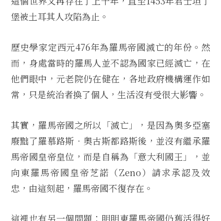
這個世界又再存在了上千年，直至1453年君士坦丁
堡被土耳其人攻陷為止。
歷史學家定西元476年為羅馬帝國滅亡的年份。然
而，身處當時的羅馬人並不認為國家已經滅亡，在
他們眼中，元老院仍在健在，各地政府機構運作如
常，只是統治者換了個人，生活沒有受很大影響。
其實，羅馬帝國之所以「滅亡」，是因為奧多亞塞
廢黜了羅慕路斯．奧古斯都路斯後，並沒有繼承羅
馬帝國皇帝皇位，而是自稱為「意大利國王」，並
向東羅馬帝國皇帝芝諾（Zeno）請求承認及效
忠，由這刻起，羅馬帝國不復存在。
這裡也有另一個問題：明明東羅馬帝國仍舊活得好