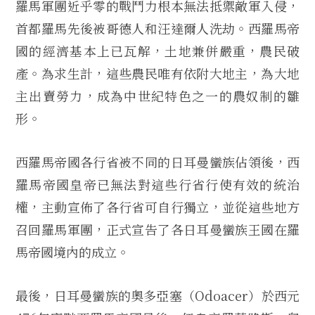
羅馬軍團近乎零的戰鬥力根本無法抵禦敵軍入侵，
首都羅馬先後被哥德人和汪達爾人洗劫。西羅馬帝
國的經濟基本上已瓦解，土地兼併嚴重，農民破
產。為求生計，這些農民唯有依附大地主，為大地
主出賣勞力，成為中世紀特色之一的農奴制的雛
形。
西羅馬帝國各行省被不同的日耳曼蠻族佔領後，西
羅馬帝國皇帝已無法對這些行省行使有效的統治
權，主動宣佈了各行省可自行獨立，並從這些地方
召回羅馬軍團，正式宣告了各日耳曼蠻族王國在羅
馬帝國境內的成立。
最後，日耳曼蠻族的奧多亞塞（Odoacer）於西元