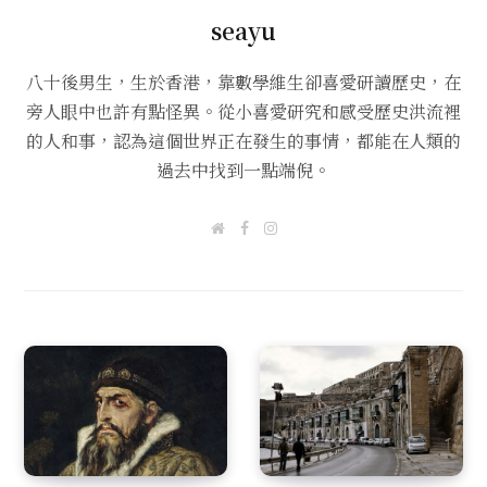
seayu
八十後男生，生於香港，靠數學維生卻喜愛研讀歷史，在
旁人眼中也許有點怪異。從小喜愛研究和感受歷史洪流裡
的人和事，認為這個世界正在發生的事情，都能在人類的
過去中找到一點端倪。
W
F
I
e
a
n
b
c
s
s
e
t
i
b
a
t
o
g
e
o
r
k
a
m