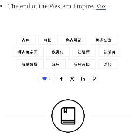
The end of the Western Empire:
Vox
古典
哥德
奧古斯都
奧多亞塞
拜占庭帝國
歐洲史
汪達爾
法蘭克
羅慕路斯
羅馬
羅馬帝國
芝諾
1