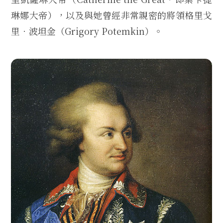
琳娜大帝），以及與她曾經非常親密的將領格里戈
里．波坦金（Grigory Potemkin）。