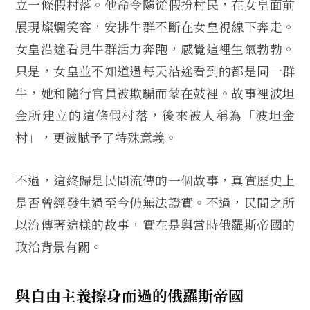
立一條假村落。他命令隨從假扮村民，在女皇面前
展現燦爛笑容，安排牛群不斷在女皇視線下奔走。
女皇沿途看見牛群活力奔跑，感覺這裡生氣勃勃。
只是，女皇並不知道過每天沿途看到的都是同一群
牛，她和隨行官員被欺騙而蒙在鼓裡。故事裡波坦
金所建立的這條假村落，後來被人稱為「波坦金
村」，更被賦予了特殊意義。
不過，這終歸是民間流傳的一個故事，真實歷史上
是否曾經發生過至今仍無法證實。不過，民間之所
以流傳著這樣的故事，實在是與當時俄羅斯帝國的
政治背景有關。
與自由主義擦身而過的俄羅斯帝國