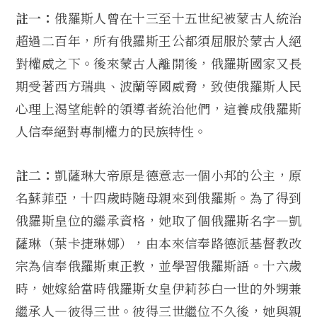
註一：
俄羅斯人曾在十三至十五世紀被蒙古人統治
超過二百年，所有俄羅斯王公都須屈服於蒙古人絕
對權威之下。後來蒙古人離開後，俄羅斯國家又長
期受著西方瑞典、波蘭等國威脅，致使俄羅斯人民
心理上渴望能幹的領導者統治他們，這養成俄羅斯
人信奉絕對專制權力的民族特性。
註二：
凱薩琳大帝原是德意志一個小邦的公主，原
名蘇菲亞，十四歲時隨母親來到俄羅斯。為了得到
俄羅斯皇位的繼承資格，她取了個俄羅斯名字—凱
薩琳（葉卡捷琳娜），由本來信奉路德派基督教改
宗為信奉俄羅斯東正教，並學習俄羅斯語。十六歲
時，她嫁給當時俄羅斯女皇伊莉莎白一世的外甥兼
繼承人—彼得三世。彼得三世繼位不久後，她與親