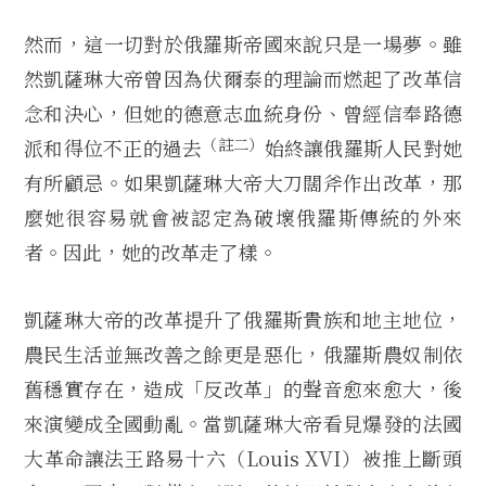
然而，這一切對於俄羅斯帝國來說只是一場夢。雖
然凱薩琳大帝曾因為伏爾泰的理論而燃起了改革信
念和決心，但她的德意志血統身份、曾經信奉路德
（註二）
派和得位不正的過去
始終讓俄羅斯人民對她
有所顧忌。如果凱薩琳大帝大刀闊斧作出改革，那
麼她很容易就會被認定為破壞俄羅斯傳統的外來
者。因此，她的改革走了樣。
凱薩琳大帝的改革提升了俄羅斯貴族和地主地位，
農民生活並無改善之餘更是惡化，俄羅斯農奴制依
舊穩實存在，造成「反改革」的聲音愈來愈大，後
來演變成全國動亂。當凱薩琳大帝看見爆發的法國
大革命讓法王路易十六（Louis XVI）被推上斷頭