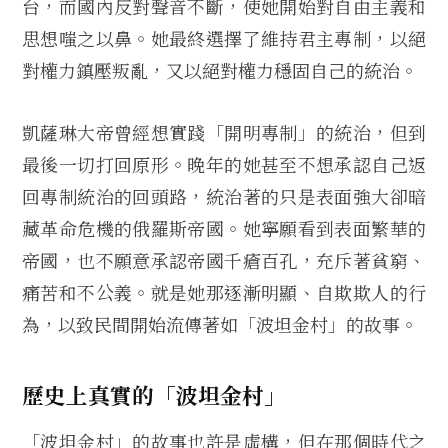
台，而國內反對聲音不斷，使她開始對自由主義和
思想嗤之以鼻。她最終選擇了維持君主專制，以絕
對權力鎮壓叛亂，又以絕對權力穩固自己的統治。
凱薩琳大帝曾經想實踐「開明專制」的統治，但到
最後一切打回原形。晚年的她甚至不想承認自己返
回專制統治的回頭路，統治著的只是表面強大卻暗
藏革命危機的俄羅斯帝國。她寧願看到表面繁華的
帝國，也不願意承認帝國千瘡百孔，充斥著貧窮、
痛苦和不公義。就是她那逐漸明顯、自欺欺人的行
為，以致民間開始流傳著如「波坦金村」的故事。
歷史上真實的「波坦金村」
「波坦金村」的故事也許是虛構，但在那個時代之