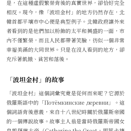
是，在這種虛假繁榮背後的真實世界，卻恰好完全
相反。現今，像「波坦金村」的地方仍然存在，北
韓首都平壤市中心便是典型例子。北韓政府讓外來
者看到的是他們加以粉飾的太平和興盛的一面，市
內不僅繁榮，而且人民都帶著笑臉，彷似一個非常
幸福美滿的大同世界。只是在沒人看到的地方，卻
充斥著飢餓、貧苦和落後。
「波坦金村」的故事
「波坦金村」這個詞彙究竟是從何而來呢？它源於
俄羅斯語中的「Потёмкинские деревни」。這
個詞語背後意義，來自十八世紀時關於俄羅斯帝國
的一個傳說故事。故事主人翁是當時俄羅斯帝國女
皇凱薩琳大帝（Catherine the Great，即葉卡捷