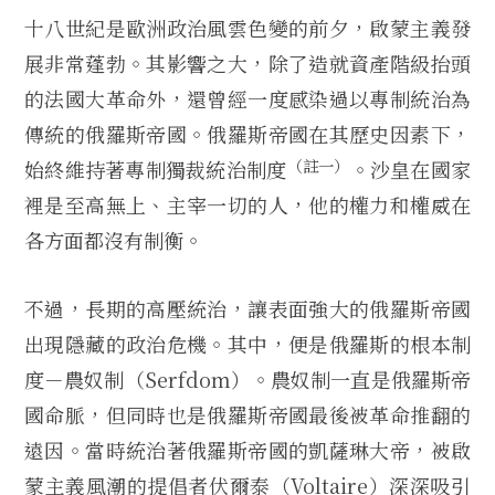
十八世紀是歐洲政治風雲色變的前夕，啟蒙主義發
展非常蓬勃。其影響之大，除了造就資產階級抬頭
的法國大革命外，還曾經一度感染過以專制統治為
傳統的俄羅斯帝國。俄羅斯帝國在其歷史因素下，
（註一）
始終維持著專制獨裁統治制度
。沙皇在國家
裡是至高無上、主宰一切的人，他的權力和權威在
各方面都沒有制衡。
不過，長期的高壓統治，讓表面強大的俄羅斯帝國
出現隱藏的政治危機。其中，便是俄羅斯的根本制
度－農奴制（Serfdom）。農奴制一直是俄羅斯帝
國命脈，但同時也是俄羅斯帝國最後被革命推翻的
遠因。當時統治著俄羅斯帝國的凱薩琳大帝，被啟
蒙主義風潮的提倡者伏爾泰（Voltaire）深深吸引