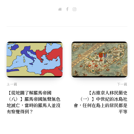
W
F
I
e
a
n
b
c
s
s
e
t
i
b
a
t
o
g
e
o
r
k
a
m
上一篇
下一篇
【從地圖了解羅馬帝國
【古維京人移民簡史
（八）】羅馬帝國無聲無色
（一）】中世紀的冰島社
地滅亡，當時的羅馬人並沒
會，任何在島上的居民都是
有察覺得到？
平等