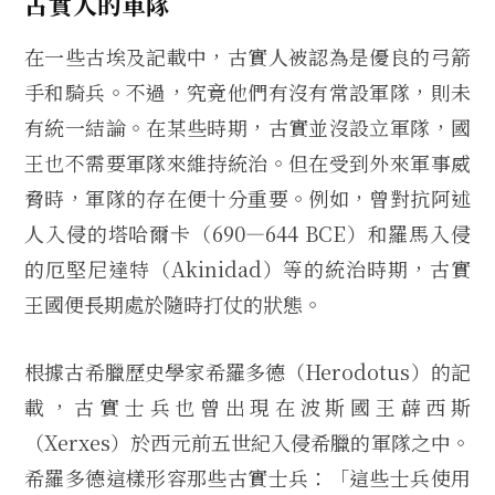
古實人的軍隊
在一些古埃及記載中，古實人被認為是優良的弓箭
手和騎兵。不過，究竟他們有沒有常設軍隊，則未
有統一結論。在某些時期，古實並沒設立軍隊，國
王也不需要軍隊來維持統治。但在受到外來軍事威
脅時，軍隊的存在便十分重要。例如，曾對抗阿述
人入侵的塔哈爾卡（690—644 BCE）和羅馬入侵
的厄堅尼達特（Akinidad）等的統治時期，古實
王國便長期處於隨時打仗的狀態。
根據古希臘歷史學家希羅多德（Herodotus）的記
載，古實士兵也曾出現在波斯國王薜西斯
（Xerxes）於西元前五世紀入侵希臘的軍隊之中。
希羅多德這樣形容那些古實士兵：「這些士兵使用