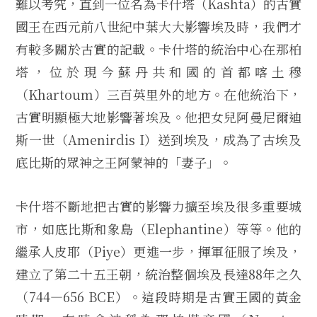
難以考究，直到一位名為卡什塔（Kashta）的古實
國王在西元前八世紀中葉大大影響埃及時，我們才
有較多關於古實的記載。卡什塔的統治中心在那柏
塔，位於現今蘇丹共和國的首都喀土穆
（Khartoum）三百英里外的地方。在他統治下，
古實明顯極大地影響著埃及。他把女兒阿曼尼爾迪
斯一世（Amenirdis I）送到埃及，成為了古埃及
底比斯的眾神之王阿蒙神的「妻子」。
卡什塔不斷地把古實的影響力擴至埃及很多重要城
市，如底比斯和象島（Elephantine）等等。他的
繼承人皮耶（Piye）更進一步，揮軍征服了埃及，
建立了第二十五王朝，統治整個埃及長達88年之久
（744—656 BCE）。這段時期是古實王國的黃金