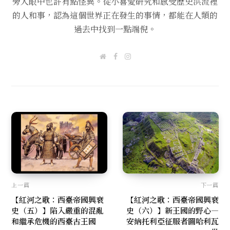
旁人眼中也許有點怪異。從小喜愛研究和感受歷史洪流裡
的人和事，認為這個世界正在發生的事情，都能在人類的
過去中找到一點端倪。
W
F
I
e
a
n
b
c
s
s
e
t
i
b
a
t
o
g
e
o
r
k
a
m
上一篇
下一篇
【紅河之歌：西臺帝國興衰
【紅河之歌：西臺帝國興衰
史（五）】陷入嚴重的混亂
史（六）】新王國的野心—
和繼承危機的西臺古王國
安納托利亞征服者圖哈利瓦