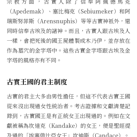
宗教方面，古實人除了信奉阿佩德馬克
（Apedemak）、塞比梅克（Sebiumeker）和阿
瑞斯努菲斯（Arensnuphis）等等古實神祇外，還
同時信奉古埃及的諸神。而且，古實人跟古埃及人
一樣，會把死後的國王屍體製成木乃伊，並存放在
作為墓穴的金字塔中。這些古實金字塔跟古埃及金
字塔的風格亦有不同。
古實王國的君主制度
古實的君主大多由男性擔任，但這不代表古實王國
從來沒出現過女性統治者。考古證據和文獻清楚記
錄到，古實國王是有正統女王出現過的。例如在文
獻被稱為坎達克（Kandake）的女王，便是聖經提
及過的「埃塞俄比亞女王」坎迪斯（Candace）。