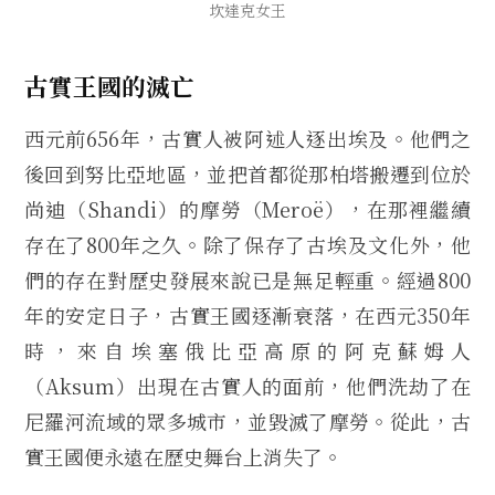
坎達克女王
古實王國的滅亡
西元前656年，古實人被阿述人逐出埃及。他們之
後回到努比亞地區，並把首都從那柏塔搬遷到位於
尚迪（Shandi）的摩勞（Meroë），在那裡繼續
存在了800年之久。除了保存了古埃及文化外，他
們的存在對歷史發展來說已是無足輕重。經過800
年的安定日子，古實王國逐漸衰落，在西元350年
時，來自埃塞俄比亞高原的阿克蘇姆人
（Aksum）出現在古實人的面前，他們洗劫了在
尼羅河流域的眾多城市，並毀滅了摩勞。從此，古
實王國便永遠在歷史舞台上消失了。