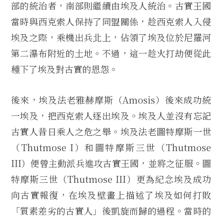
部的統治者，南部則繼續由埃及人統治。古實王國
當時與西克索人保持了同盟關係，趁西克索人入侵
埃及之際，乘機出兵北上，佔領了埃及位於尼羅河
第二瀑布附近的土地。不過，這一趁火打劫便從此
種下了埃及對古實的恩怨。
後來，埃及法老雅赫摩斯（Amosis）後來成功統
一埃及，把西克索人逐出埃及。埃及人並沒有忘記
古實人昔日乘人之危之舉。埃及法老圖特摩斯一世
（Thutmose I）和圖特摩斯三世（Thutmose
III）便曾主動派兵進攻古實王國，並將之征服。圖
特摩斯三世（Thutmose III）更為紀念埃及成功
向古實報復，在埃及壁畫上描述了埃及如何打敗
「質素差劣的古實人」後凱旋而歸的過程。當時的