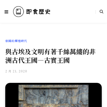
帝國的輝煌時代
與古埃及文明有著千絲萬縷的非
洲古代王國—古實王國
2 月 21, 2020