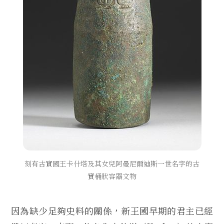
刻有古實國王卡什塔及其女兒阿曼尼爾迪斯一世名字的古
實桶狀容器文物
因為缺少足夠史料的關係，新王國早期的君主已經