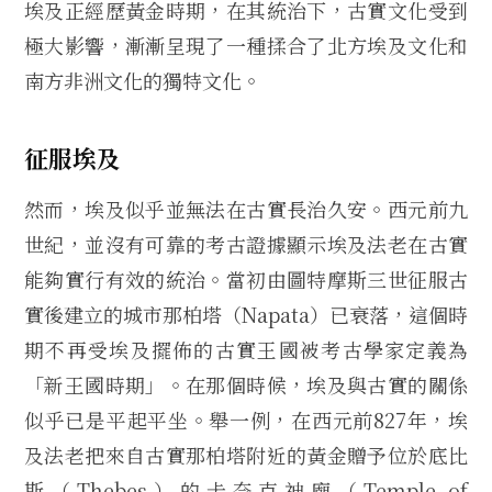
埃及正經歷黃金時期，在其統治下，古實文化受到
極大影響，漸漸呈現了一種揉合了北方埃及文化和
南方非洲文化的獨特文化。
征服埃及
然而，埃及似乎並無法在古實長治久安。西元前九
世紀，並沒有可靠的考古證據顯示埃及法老在古實
能夠實行有效的統治。當初由圖特摩斯三世征服古
實後建立的城市那柏塔（Napata）已衰落，這個時
期不再受埃及擺佈的古實王國被考古學家定義為
「新王國時期」。在那個時候，埃及與古實的關係
似乎已是平起平坐。舉一例，在西元前827年，埃
及法老把來自古實那柏塔附近的黃金贈予位於底比
斯（Thebes）的卡奈克神廟（Temple of