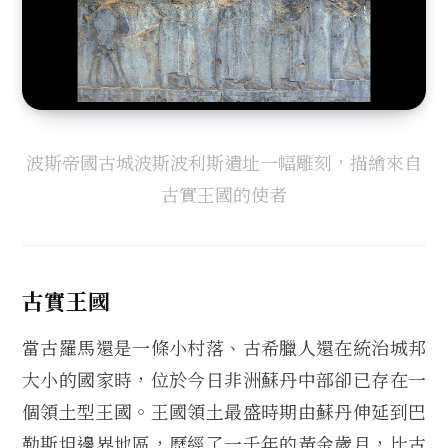
波斯帝國古城波斯波利斯遺址一幅雕刻，描繪來自
古實王國的使者
古實王國
當古羅馬還是一條小村落、古希臘人還在統治城邦
大小的國家時，位於今日非洲蘇丹中部卻已存在一
個領土型王國。王國領土最盛時期由蘇丹伸延到巴
勒斯坦邊界地區，歷經了一千年的黃金歲月，比古