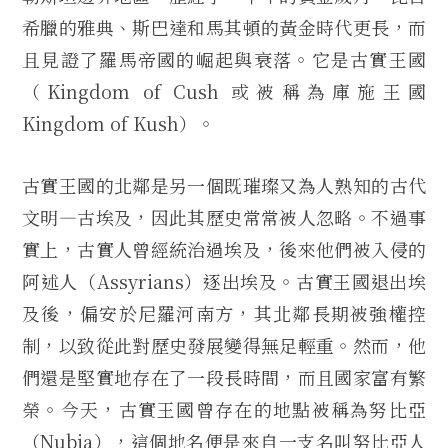
希臘的雅典、斯巴達和馬其頓的黃金時代更長，而
且見證了羅馬帝國的崛起與衰落。它是古實王國
（Kingdom of Cush 或被稱為庫施王國
Kingdom of Kush）。
古實王國的北鄰是另一個既璀璨又為人熟知的古代
文明—古埃及，因此其歷史常常被人忽略。不過事
實上，古實人曾經統治過埃及，後來他們被入侵的
阿述人（Assyrians）逐出埃及。古實王國退出埃
及後，偏安於尼羅河南方，其北鄰長期被強權控
制，以致從此對歷史發展變得無足輕重。然而，他
們還是堅實地存在了一段長時間，而且國家富有繁
榮。今天，古實王國曾存在的地點被稱為努比亞
（Nubia），這個地名便是來自一支名叫努比亞人