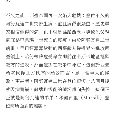
不久之後，西臺帝國再一次陷入危機：登位不久的
阿努瓦達二世突然生病，並且病得很嚴重。歷史學
家相信他得的病，正正就是蹂躪西臺並導致他父親
蘇庇路里烏瑪一世死亡的瘟疫。由於阿努瓦達二世
病重，早已經蠢蠢欲動的西臺敵人從邊界外進攻西
臺領土。哈努蒂臨危受命立即前往卡斯卡地區抵禦
敵方的進攻，然而他卻在戰爭中陣亡，這對於西臺
希望恢復北方秩序的願景而言，是一個重大的挫
敗。更甚者，阿努瓦達二世在登位短短十八個月後
就因病駕崩，敵襲和叛亂的情況趨向失控，這個正
正就是阿努瓦達的弟弟：穆爾西里（Mursili）登
位時所面對的難題。