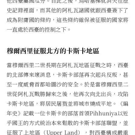
他西臺屬國瓜分。自此之後，烏哈塞梯就消失在歷
史記錄裡面，而其他的阿札瓦諸國就跟西臺簽下了
成為附庸國的條約，這些條約確保被征服的國家將
一直處於西臺的控制之下。
穆爾西里征服北方的卡斯卡地區
當穆爾西里二世長期在阿札瓦地區征戰之時，西臺
的北部傳來壞消息，卡斯卡部落再次起兵反叛，甚
至一度威脅首都哈圖沙的安全。於是當穆爾西里二
世從阿札瓦戰勝歸來之後，他再次向北出兵，攻陷
卡斯卡地區，將居民屠戮並將城市燒成平地。《編
年史》記載一位卡斯卡的部落首領Pihhuniya以近
乎國王的方式統治本來鬆散的卡斯卡部落聯盟，並
征服了上地區（Upper Land），對西臺構成嚴重