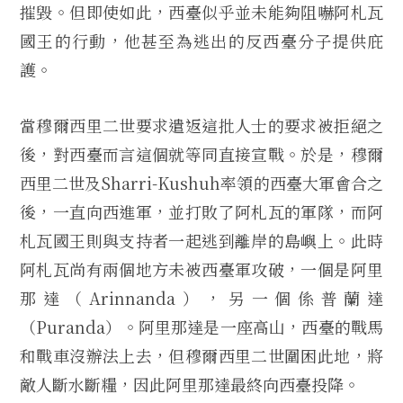
摧毀。但即使如此，西臺似乎並未能夠阻嚇阿札瓦
國王的行動，他甚至為逃出的反西臺分子提供庇
護。
當穆爾西里二世要求遣返這批人士的要求被拒絕之
後，對西臺而言這個就等同直接宣戰。於是，穆爾
西里二世及Sharri-Kushuh率領的西臺大軍會合之
後，一直向西進軍，並打敗了阿札瓦的軍隊，而阿
札瓦國王則與支持者一起逃到離岸的島嶼上。此時
阿札瓦尚有兩個地方未被西臺軍攻破，一個是阿里
那達（Arinnanda），另一個係普蘭達
（Puranda）。阿里那達是一座高山，西臺的戰馬
和戰車沒辦法上去，但穆爾西里二世圍困此地，將
敵人斷水斷糧，因此阿里那達最終向西臺投降。