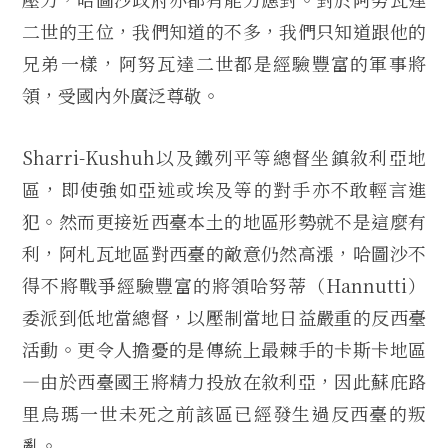
二世的王位，我們知道的不多，我們只知道跟他的
兄弟一樣，阿努瓦達二世都是經驗豐富的軍事將
領，受國內外廣泛尊敬。
Sharri-Kushuh以及鐵列平等總督坐鎮敘利亞地
區，即使強如亞述或埃及等的對手亦不敢輕言進
犯。然而更接近西臺本土的地區形勢就不是這麼有
利，阿札瓦地區對西臺的敵意仍然高漲，哈圖沙不
得不將戰爭經驗豐富的將領哈努蒂（Hannutti）
委派到低地當總督，以壓制當地日益嚴重的反西臺
活動。更令人擔憂的是傳統上最棘手的卡斯卡地區
—由於西臺國王將精力投放在敘利亞，因此蘇庇路
里烏瑪一世未死之前該區已經發生過反西臺的叛
亂。