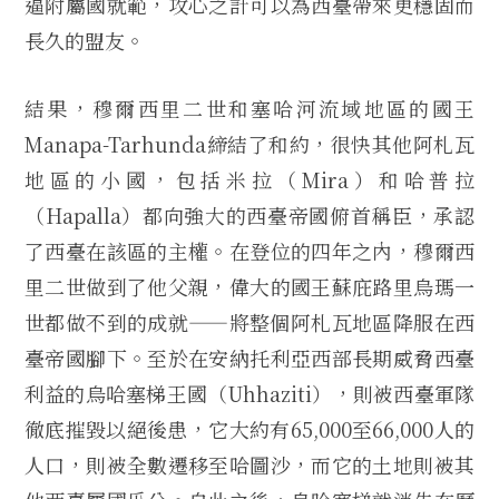
逼附屬國就範，攻心之計可以為西臺帶來更穩固而
長久的盟友。
結果，穆爾西里二世和塞哈河流域地區的國王
Manapa-Tarhunda締結了和約，很快其他阿札瓦
地區的小國，包括米拉（Mira）和哈普拉
（Hapalla）都向強大的西臺帝國俯首稱臣，承認
了西臺在該區的主權。在登位的四年之內，穆爾西
里二世做到了他父親，偉大的國王蘇庇路里烏瑪一
世都做不到的成就——將整個阿札瓦地區降服在西
臺帝國腳下。至於在安納托利亞西部長期威脅西臺
利益的烏哈塞梯王國（Uhhaziti），則被西臺軍隊
徹底摧毀以絕後患，它大約有65,000至66,000人的
人口，則被全數遷移至哈圖沙，而它的土地則被其