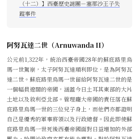
（十二）】西臺歷史謎團－塞那沙王子失
蹤事件
阿努瓦達二世（Arnuwanda II）
公元前1,322年，統治西臺帝國28年的蘇庇路里烏
瑪一世駕崩，太子阿努瓦達順利即位，是為阿努瓦
達二世。蘇庇路里烏瑪一世留給阿努瓦達二世的是
一個幅員遼闊的帝國，涵蓋今日土耳其東部的大片
土地以及敘利亞北部。管理龐大帝國的責任落在蘇
庇路里烏瑪一世的三位兒子身上，而他們亦都證明
自己是優秀的軍事將領以及行政總督。因此即使蘇
庇路里烏瑪一世死後西臺帝國面對日益增加的外部
壓力，哈圖沙政府亦都有能力應對。對於阿努瓦達