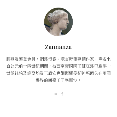
Zannanza
膠登及連登會員，網路博客、聚言時報專欄作家，筆名來
自公元前十四世紀期間，被西臺帝國國王蘇庇路里烏瑪一
世派往埃及迎娶埃及王后安克姍海娜曼卻神秘消失在兩國
邊界的西臺王子塞那沙。
W
F
e
a
b
c
s
e
i
b
t
o
e
o