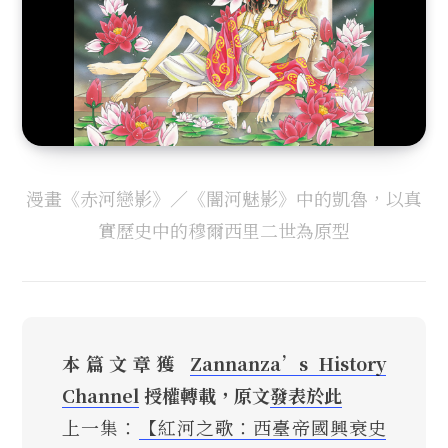
漫畫《赤河戀影》／《闇河魅影》中的凱魯，以真
實歷史中的穆爾西里二世為原型
本篇文章獲
Zannanza’s History
Channel
授權轉載，原文
發表於此
上一集：
【紅河之歌：西臺帝國興衰史