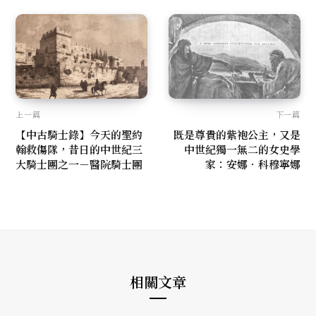
k
上一篇
下一篇
【中古騎士錄】今天的聖約
既是尊貴的紫袍公主，又是
翰救傷隊，昔日的中世紀三
中世紀獨一無二的女史學
大騎士團之一－醫院騎士團
家：安娜．科穆寧娜
相關文章