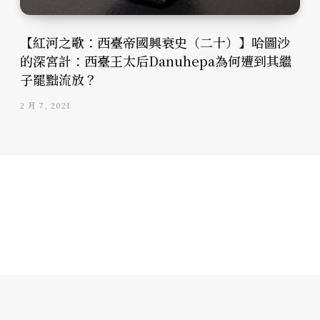
【紅河之歌：西臺帝國興衰史（二十）】哈圖沙
的深宮計：西臺王太后Danuhepa為何遭到其繼
子罷黜流放？
2 月 7, 2021