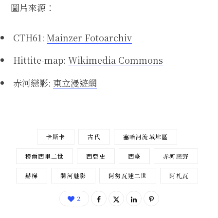
圖片來源：
CTH61:
Mainzer Fotoarchiv
Hittite-map:
Wikimedia Commons
赤河戀影:
東立漫遊網
卡斯卡
古代
塞哈河流域地區
穆爾西里二世
西亞史
西臺
赤河戀野
赫梯
闇河魅影
阿努瓦達二世
阿札瓦
2