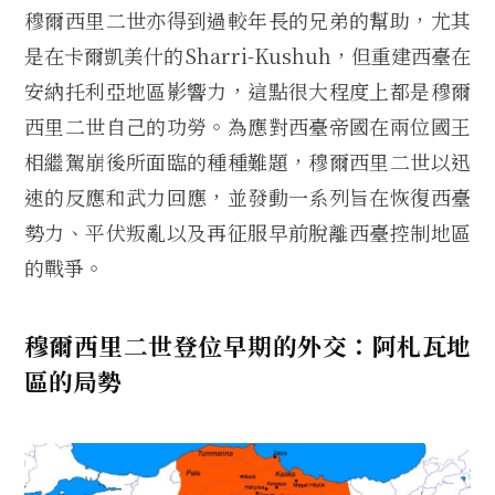
穆爾西里二世亦得到過較年長的兄弟的幫助，尤其
是在卡爾凱美什的Sharri-Kushuh，但重建西臺在
安納托利亞地區影響力，這點很大程度上都是穆爾
西里二世自己的功勞。為應對西臺帝國在兩位國王
相繼駕崩後所面臨的種種難題，穆爾西里二世以迅
速的反應和武力回應，並發動一系列旨在恢復西臺
勢力、平伏叛亂以及再征服早前脫離西臺控制地區
的戰爭。
穆爾西里二世登位早期的外交：阿札瓦地
區的局勢