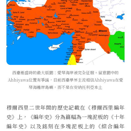
西臺極盛時的最大版圖：愛琴海岸被完全征服。留意圖中的
Ahhiyawa位置有爭議，目前西臺學界主流相信Ahhiyawa在愛
琴海離岸島嶼，而不是在安納托利亞本土
穆爾西里二世年間的歷史記載在《穆爾西里編年
史》上，《編年史》分為篇幅為一塊泥板的《十年
編年史》以及銘刻在多塊泥板上的《綜合編年