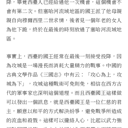
降，畢竟西臺人已經給過他一次機會，這個機會不
會有第二次。但塞哈河流域地區的國王派了他母親
親自向穆爾西里二世求情，後者見一個年老的女人
為他下跪，終於在最後的時刻放過了塞哈河流域地
區。
事實上，西臺的國王經常在最後一刻接受投降，因
為攻城是一場漫長而消耗大量精力的戰事。中國的
古典文學作品《三國志》中有云：「攻心為上，攻
城為下」，攻城這種戰術可免則免，相信在西方古
代的軍事家也深明這個道理。而且西臺國王這樣做
可以發出一個訊息，就是西臺國王是一位仁慈的君
主，願意以和平的方式解決紛爭，避免戰爭所造成
的流血和殺戮。這樣可以攏絡人心，比起以武力強