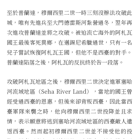
至於普蘭達，穆爾西里二世一時三刻沒辦法攻破此
城，唯有先進兵至大門德雷斯河紮營過冬，翌年再
次進攻普蘭達並將之攻破。被迫流亡海外的阿札瓦
國王最後客死異鄉，在邁錫尼希臘過世，只有一名
兒子嘗試恢復阿札瓦王國，但他不是西臺的對手。
普蘭達陷落之後，阿札瓦的反抗終於告一段落。
攻破阿札瓦地區之後，穆爾西里二世決定進軍塞哈
河流域地區（Seha River Land），當地的國王曾
經受過西臺的恩惠，但後來卻背叛西臺，因此當西
臺軍隊來襲之時，他向穆爾西里二世投降並且求
情，表示願意將逃到塞哈河流域地區的西臺敵人遣
返西臺。然而起初穆爾西里二世並不接受他的投