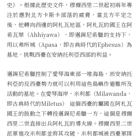
史》。根據此歷史文件，穆爾西里二世起初兩年專
注於應對北方卡斯卡部落的威脅，當北方平定之
後，他轉向西邊的阿札瓦地區，阿札瓦的國王在阿
希瓦華（Ahhiyawa），即邁錫尼希臘的支持下，
用以弗所城（Apasa，即古典時代的Ephesus）為
基地，挑戰西臺在安納托利亞西部的利益。
邁錫尼希臘控制了愛琴海東部一堆海島，而安納托
利亞的反西臺勢力就可以利用這些島嶼作避難所及
活動的基地。在愛琴海岸，米利都（Milawanda，
即古典時代的Miletus） 這個西臺的屬國在阿札瓦
國王的鼓動之下轉投邁錫尼希臘一方，這個是穆爾
西里二世直接出兵阿札瓦的導火線。穆爾西里二世
派軍進攻米利都並將其攻破，米利都城被西臺軍隊