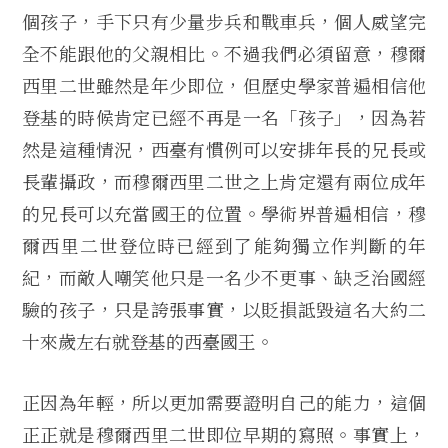
個孩子，手下只有少量步兵和戰車兵，個人威望完
全不能跟他的父親相比。不過我們必須留意，穆爾
西里二世雖然是年少即位，但歷史學家普遍相信他
登基的時候肯定已經不再是一名「孩子」，因為若
然是這種情況，西臺有慣例可以安排年長的兄長或
長輩攝政，而穆爾西里二世之上肯定還有兩位成年
的兄長可以充當國王的位置。學術界普遍相信，穆
爾西里二世登位時已經到了能夠獨立作判斷的年
紀，而敵人嘲笑他只是一名少不更事、缺乏治國經
驗的孩子，只是誇張事實，以貶損詆毀這名大約二
十來歲左右就登基的西臺國王。
正因為年輕，所以更加需要證明自己的能力，這個
正正就是穆爾西里二世即位早期的寫照。事實上，