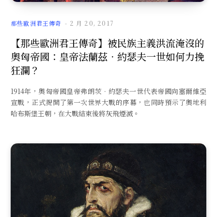
那些歐洲君王傳奇
2 月 20, 2017
【那些歐洲君王傳奇】被民族主義洪流淹沒的
奧匈帝國：皇帝法蘭茲．約瑟夫一世如何力挽
狂瀾？
1914年，奧匈帝國皇帝弗朗茨．約瑟夫一世代表帝國向塞爾維亞
宣戰，正式揭開了第一次世界大戰的序幕，也同時預示了奧地利
哈布斯堡王朝，在大戰結束後將灰飛煙滅。