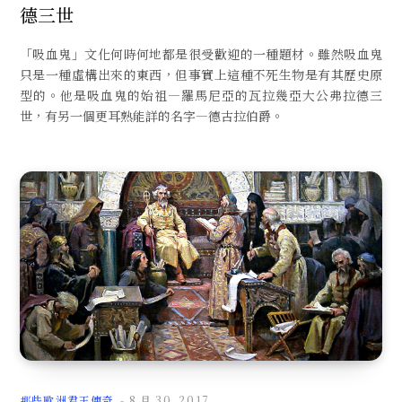
德三世
「吸血鬼」文化何時何地都是很受歡迎的一種題材。雖然吸血鬼
只是一種虛構出來的東西，但事實上這種不死生物是有其歷史原
型的。他是吸血鬼的始祖—羅馬尼亞的瓦拉幾亞大公弗拉德三
世，有另一個更耳熟能詳的名字—德古拉伯爵。
那些歐洲君王傳奇
8 月 30, 2017