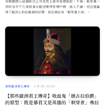
有興趣關心這個新任土耳其君主會有甚麼能耐。不過，蘇萊曼一
世的名字不久後就會在歐洲變得家傳戶曉，無人不識，而且還贏
得了歐洲人對他極高的評價，甚至稱他為「蘇萊曼大帝」。
那些歐洲君王傳奇
3 月 18, 2020
【那些歐洲君王傳奇】吸血鬼「德古拉伯爵」
的原型：既是暴君又是英雄的「刺穿者」弗拉