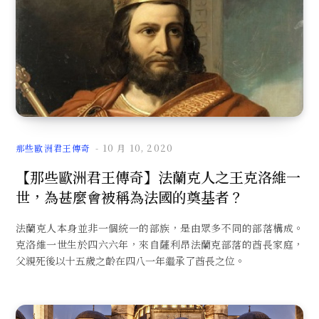
分
那些歐洲君王傳奇
10 月 10, 2020
類
【那些歐洲君王傳奇】法蘭克人之王克洛維一
世，為甚麼會被稱為法國的奠基者？
法蘭克人本身並非一個統一的部族，是由眾多不同的部落構成。
克洛維一世生於四六六年，來自薩利昂法蘭克部落的酋長家庭，
父親死後以十五歲之齡在四八一年繼承了酋長之位。