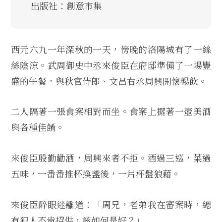
出版社：創意市集
西元六九一年深秋的一天，傍晚的洛陽城有了一絲
絲陰涼。武周御史中丞來俊臣在府邸準備了一場豐
盛的午餐，與秋官侍郎、文昌右丞周興開懷暢飲。
二人隔著一張食案相對而坐。食案上擺著一壺美酒
與各種佳餚。
來俊臣殷勤勸酒，周興來者不拒。酒過三巡，菜過
五味，一番番推杯換盞後，一片杯盤狼藉。
來俊臣醉眼迷離道：「周兄，老弟我在審案時，總
有犯人不肯招供，該如何是好？」