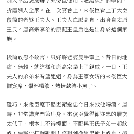
別人不給怎麼辦？來俊臣便用《羅織經》的學問，
折磨別人全家。在一次宴會上，來俊臣看上了大臣
段簡的老婆王夫人。王夫人血脈高貴，出身自太原
王氏。唐高宗李治的原配王皇后也是出身於這個家
族。
段簡敢怒不敢言，只好將老婆雙手奉上。昔日的地
痞、無賴，就這樣和唐高宗攀上了親戚。一日，王
夫人的弟弟來看望姐姐。身為王家女婿的來俊臣大
擺宴席，舉杯暢飲，熱情款待小舅子。
碰巧，來俊臣麾下酷吏衛遂忠今日來找他喝酒。唐
時，非常講究門第出身。來俊臣覺得衛遂忠的層次
太低了，根本上不得檯面，不配與王氏子弟一起飲
酒，便將他打發離開！沒想到衛遂忠衝上酒桌，破