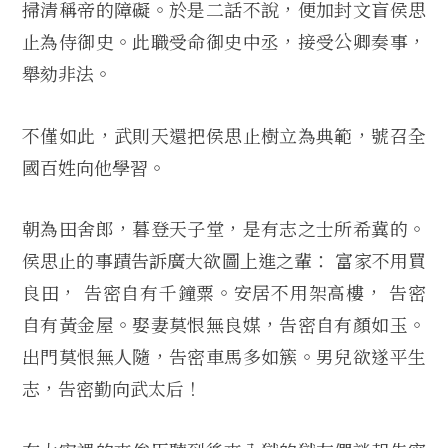
掃清稱帝的障礙。於是二話不說，便加封文盲侯思
止為侍御史。此職受命御史中丞，接受公卿奏事，
舉劾非法。
不僅如此，武則天還把侯思止樹立為典範，號召全
國百姓向他學習。
朝為田舍郎，暮登天子堂，是有志之士所希冀的。
侯思止的事蹟告訴廣大欲圖上進之輩： 富家不用買
良田， 告密自有千鐘粟。安居不用架高樓， 告密
自有黃金屋。娶妻莫恨無良媒，告密自有顏如玉。
出門莫恨無人隨，告密車馬多如簇。男兒欲遂平生
志，告密勤向武太后！