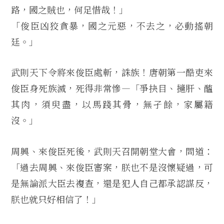
路，國之賊也，何足惜哉！」
「俊臣凶狡貪暴，國之元惡，不去之，必動搖朝
廷。」
武則天下令將來俊臣處斬，誅族！唐朝第一酷吏來
俊臣身死族滅，死得非常慘—「爭抉目、擿肝、醢
其肉，須臾盡，以馬踐其骨，無孑餘，家屬籍
沒。」
周興、來俊臣死後，武則天召開朝堂大會，問道：
「過去周興、來俊臣審案，朕也不是沒懷疑過，可
是無論派大臣去複查，還是犯人自己都承認謀反，
朕也就只好相信了！」