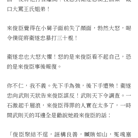
口大罵王氏姐弟！
來俊臣覺得在小舅子面前失了顏面，勃然大怒，喝
令僕從將衛遂忠暴打三十棍！
衛遂忠也大怒大懼！怒的是來俊臣看不起自己，恐
的是來俊臣事後報復。
你不仁，我不義。先下手為強，後下手遭殃！衛遂
忠向武則天狀告來俊臣謀反！武則天下令調查。一
石激起千層浪，來俊臣得罪的人實在太多了，一時
間武則天的耳邊全是勸說她殺來俊臣的話：
「俊臣聚結不逞，誣構良善，贓賄如山，冤魂塞