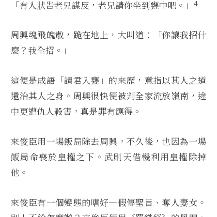
4
「有人狀告老兄謀反，老兄請你坐到甕中吧。」
周興魂飛魄散，跪在地上，大叫道：「你讓我招什
麼？我全招。」
這便是成語「請君入甕」的來歷，意指以其人之道
還治其人之身。周興很快便被判全家流放嶺南，途
中更遭仇人殺害，真是罪有應得。
來俊臣用一場飯局除去周興，不久後，也因為一場
飯局命喪於皇權之下。武則天借機利用皇權除掉
他。
來俊臣有一個變態的嗜好—假傳聖旨、奪人妻女。