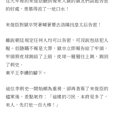
在大牢裡的來俊臣聽到後來入獄的獄友們談起告密
的好處，羡慕得流了一地口水！
來俊臣對獄卒哭著喊著要去洛陽找皇太后告密！
雖說朝廷規定任何人均可以告密，可沒說包括犯人
喔。但隱瞞不報是大罪，獄卒立即報告給了牢頭，
牢頭將皮球踢給了上級，皮球一層層往上踢，踢到
了刺史、
東平王李續的腳下。
這位李刺史一開始頗為重視，卻再查看了來俊臣的
檔案後，差點氣炸：「這樣的刁民，本府見多了，
來人，先打他一百大棒！」