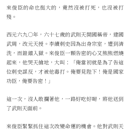
來俊臣的命也挺大的，竟然沒被打死，也沒被打
殘。
西元六九○年，六十七歲的武則天開國稱帝，建國
武周，改元天授。李續刺史因為出身宗室，遭到清
洗，而鋃鐺入獄。來俊臣一顆告密的心又熊熊燃燒
起來，他哭天搶地，大叫：「俺當初就是為了告這
位刺史謀反，才被他毒打。俺要見陛下！俺是國家
功臣，俺要告密！」
這一次，沒人敢攔著他，一路好吃好喝，將他送到
了武則天面前。
來俊臣緊緊抓住這次改變命運的機會。他對武則天