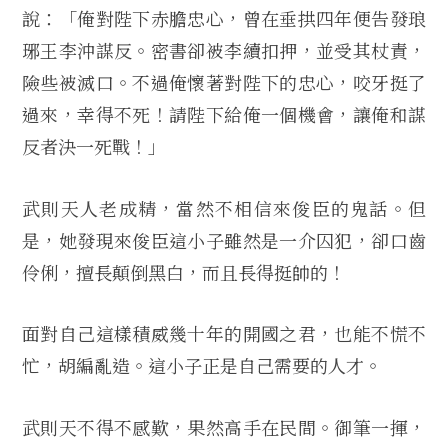
說：「俺對陛下赤膽忠心，曾在垂拱四年便告發琅
琊王李沖謀反。密書卻被李續扣押，並受其杖責，
險些被滅口。不過俺懷著對陛下的忠心，咬牙挺了
過來，幸得不死！請陛下給俺一個機會，讓俺和謀
反者決一死戰！」
武則天人老成精，當然不相信來俊臣的鬼話。但
是，她發現來俊臣這小子雖然是一介囚犯，卻口齒
伶俐，擅長顛倒黑白，而且長得挺帥的！
面對自己這樣積威幾十年的開國之君，也能不慌不
忙，胡編亂造。這小子正是自己需要的人才。
武則天不得不感歎，果然高手在民間。御筆一揮，