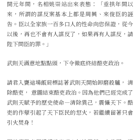
開元年間，名相姚崇站出來表態：「垂拱年間以
來，所謂的謀反案基本上都是周興、來俊臣的誣
告。臣以全家族一百多口人的性命向您保證，從今
以後，再也不會有人謀反了，如果再有人謀反，請
陛下問臣的罪。」
武則天滿意地點點頭，下令徹底終結酷吏政治。
請君入甕這場飯局標誌著武則天開始卸磨殺驢， 清
除酷吏， 意圖結束酷吏政治。因為他們已經完成了
武則天賦予的歷史使命—清除異己，震懾天下。酷
吏的作孽引起了天下臣民的怒火，若繼續留著只會
引火焚身！