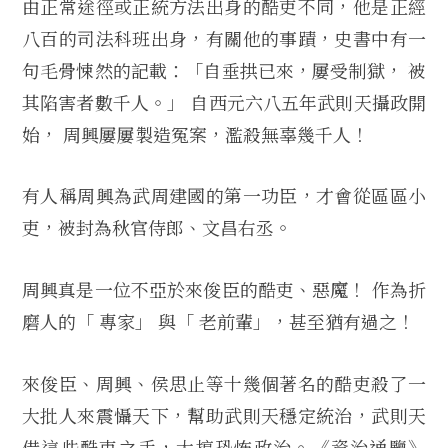
由正常途徑或正統方法出身的酷吏不同，他是正經
八百的司法科班出身，有關他的事蹟，史書中有一
句毛骨悚然的記載：「自垂拱已來，屢受制獄， 被
其陷害者數千人。」 自西元六八五年武則天攝政開
始， 周興屢屢製造冤案，濫殺無辜幾千人！
有人稱周興為武周建國的第一功臣，才會從區區小
吏，被封為秋官侍郎、文昌右丞。
周興真是一位不亞於來俊臣的酷吏、惡魔！ 作為折
磨人的「 專家」 與「 老前輩」，甚至猶有過之！
來俊臣、周興、侯思止等十幾個著名的酷吏殺了一
大批人來震懾天下，幫助武則天穩定統治，武則天
借這些酷吏之手，大搞恐怖政治。《資治通鑒》