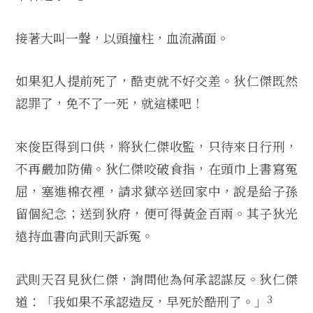
接著大叫一聲，以頭撞柱，血流滿面。
如果犯人提前死了，酷吏就不好交差。狄仁傑既然
認罪了，免不了一死，就這樣吧！
來俊臣得到口供，將狄仁傑收監，只待來日行刑，
不再嚴加防備。狄仁傑咬破食指，在頭巾上書寫冤
屈，塞進棉衣裡，請求獄卒送回家中，說是給子孫
留個紀念；送到狄府，便可得黃金百兩。其子狄光
遠持血書向武則天訴冤。
武則天召見狄仁傑，詢問他為何承認謀反。狄仁傑
3
道：「我如果不承認造反，早死於酷刑了。」