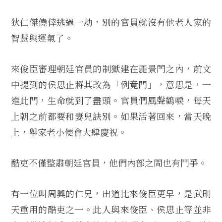
狄仁傑僥倖逃過一劫，別的官員就沒有他老人家的
智慧與運氣了。
來俊臣審理朝廷官員的制獄建在麗景門之內，前文
中提到的侯思止將其改為「例竟門」，意思是，一
進此門，生命就到了盡頭。官員們風聲鶴唳，每天
上朝之前都要和妻兒訣別。如果活著回來，當天晚
上，舉家老小便會大肆慶祝。
酷吏不僅整肅朝廷官員，他們內部之間也有鬥爭。
有一位叫周興的仁兄，出道比來俊臣更早，是武則
天重用的酷吏之一。此人與來俊臣、侯思止等並非