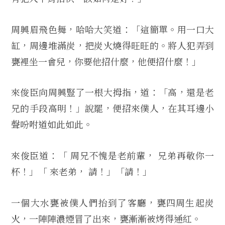
周興眉飛色舞，哈哈大笑道：「這簡單。用一口大
缸，周邊堆滿炭，把炭火燒得旺旺的。將人犯弄到
甕裡坐一會兒，你要他招什麼，他便招什麼！」
來俊臣向周興豎了一根大拇指，道：「高，還是老
兄的手段高明！」說罷，便招來僕人，在其耳邊小
聲吩咐道如此如此。
來俊臣道：「 周兄不愧是老前輩， 兄弟再敬你一
杯！」「 來老弟， 請！」「請！」
一個大水甕被僕人們抬到了客廳，甕四周生起炭
火，一陣陣濃煙冒了出來，甕漸漸被烤得通紅。