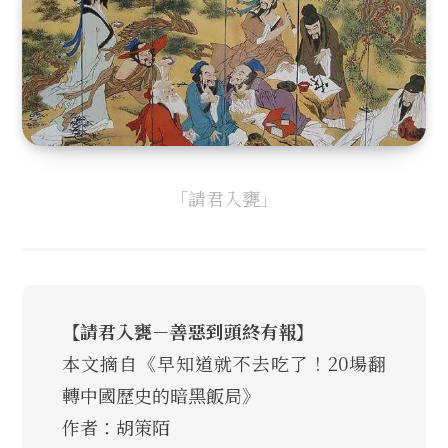
「請君入甕」
【請君入甕－善惡到頭終有報】
本文摘自《早知道就不去吃了！20場翻
轉中國歷史的暗黑飯局》
作者：胡策陌