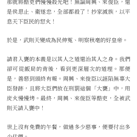
那就將酷吏們慢慢殺光吧！無論周興、來俊臣，還
是侯思止、衛遂忠，全部都殺了！抄家滅族，以平
息天下臣民的怒火！
於是，武則天變成為民伸冤、明察秋毫的好皇帝。
請君入甕的本義是以其人之道還治其人之身。我們
卻可從飯局的背後，看到更深層次的道理。那便
是，善惡到頭終有報。周興、來俊臣以誣陷無辜大
臣發跡，且將大臣們放在刑罰這個「大甕」中，用
炭火慢慢烤。最終，周興、來俊臣等酷吏，全被武
則天請入甕中！
世上沒有免費的午餐，做過多少惡事，便要付出多
少代價。