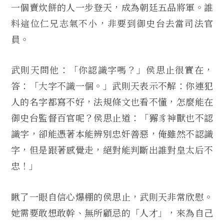
一個賣炊餅的人一步登天，成為朝廷五品將軍。誰
料這位仁兄志氣不小，非要到御史台去當司法官
員。
武則天問他：「你認識字嗎？」侯思止很實在，
答：「大字不識一個。」武則天表示不解：你連犯
人的名字都寫不好，法規條文也看不懂，怎麼能在
御史台監督百官呢？侯思止道：「獬豸神獸也不認
識字，卻能憑著本能辨別忠奸善惡，俺雖然不認識
字，但是跟著感覺走，絕對能判斷出誰對皇太后不
忠！」
瞅了一眼自信心爆棚的侯思止，武則天非常欣慰。
她需要敢想敢幹、無所顧忌的「人才」，來為自己