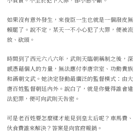
小買賣。不至於犯下大罪，卻小惡不斷。
如果沒有意外發生，來俊臣一生也就是一個潑皮無
賴罷了。說不定，某天一不小心犯了大罪，便被流
放、砍頭。
時間到了西元六八六年，武則天臨朝稱制之後，深
感憑藉個人的力量，無法應付李唐宗室、功勳貴族
和滿朝文武。她決定發動最廣泛的監督模式：由大
唐百姓監督朝廷內外。說白了，就是你覺得誰會違
法犯罪，便可向武則天告密。
可是老百姓要怎麼樣才能見到皇太后呢？車馬費、
伙食費誰來解決？答案是向官府報銷。