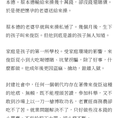
本德。蔡本德輸給來操幾十萬錢，卻沒錢還賭債。
於是便把懷孕的老婆送給來操。
蔡本德的老婆早就與來操私通了。幾個月後，生下
的孩子叫來俊臣。但他到底是誰的孩子無人知道。
家庭是孩子的第一所學校。受家庭環境的影響，來
俊臣從小到大吃喝嫖賭、坑蒙拐騙，除了好事，什
麼都做。他成年後更因盜竊、搶劫，鋃鐺入獄。
封建社會中，任何一個朝代均存在著像來俊臣這種
的地痞、無賴，既不能埋頭苦讀，參加科舉，又不
敢到沙場上以一刀一槍博取功名，老實經商務農卻
吃不了苦。就業問題解決不了，只好做些沒本錢的