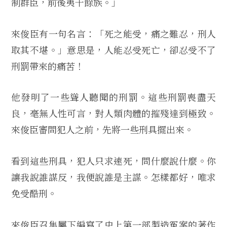
制群臣，前後夷千餘族。」
來俊臣有一句名言：「死之能受，痛之難忍，刑人
取其不堪。」意思是，人能忍受死亡，卻忍受不了
刑罰帶來的痛苦！
他發明了一些聳人聽聞的刑罰。這些刑罰喪盡天
良，毫無人性可言，對人類肉體的摧殘達到極致。
來俊臣審問犯人之前，先將一些刑具擺出來。
看到這些刑具，犯人只求速死，問什麼說什麼。你
讓我說誰謀反，我便說誰是主謀。怎樣都好，唯求
免受酷刑。
來俊臣召集屬下編寫了史上第一部製造冤案的著作