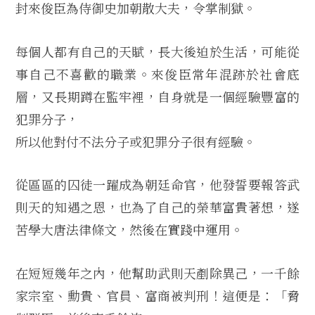
封來俊臣為侍御史加朝散大夫，令掌制獄。
每個人都有自己的天賦，長大後迫於生活，可能從
事自己不喜歡的職業。來俊臣常年混跡於社會底
層，又長期蹲在監牢裡，自身就是一個經驗豐富的
犯罪分子，
所以他對付不法分子或犯罪分子很有經驗。
從區區的囚徒一躍成為朝廷命官，他發誓要報答武
則天的知遇之恩，也為了自己的榮華富貴著想，遂
苦學大唐法律條文，然後在實踐中運用。
在短短幾年之內，他幫助武則天剷除異己，一千餘
家宗室、勳貴、官員、富商被判刑！這便是：「脅