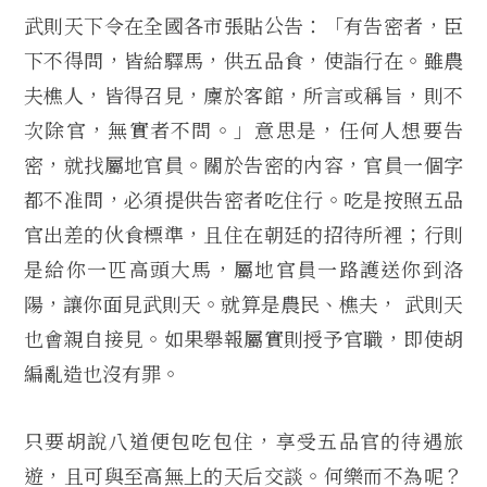
武則天下令在全國各市張貼公告：「有告密者，臣
下不得問，皆給驛馬，供五品食，使詣行在。雖農
夫樵人，皆得召見，廩於客館，所言或稱旨，則不
次除官，無實者不問。」意思是，任何人想要告
密，就找屬地官員。關於告密的內容，官員一個字
都不准問，必須提供告密者吃住行。吃是按照五品
官出差的伙食標準，且住在朝廷的招待所裡；行則
是給你一匹高頭大馬，屬地官員一路護送你到洛
陽，讓你面見武則天。就算是農民、樵夫， 武則天
也會親自接見。如果舉報屬實則授予官職，即使胡
編亂造也沒有罪。
只要胡說八道便包吃包住，享受五品官的待遇旅
遊，且可與至高無上的天后交談。何樂而不為呢？