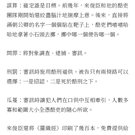
謀算：確定誰是目標。前幾年，來俊臣和他的酷吏
團隊剛開始還絞盡腦汁地揣摩上意。後來，直接將
滿朝公卿的名字一個個貼在靶子上，酷吏們嘻嘻哈
哈地拿著小石頭去擲，擲中哪一個便告哪一個。
問罪：將對象調查、逮捕、審訊。
刑罰：審訊時施用酷刑逼供。被告只有兩條路可以
選擇：一是招認，二是死於酷刑之下。
瓜蔓：審訊時讓犯人們在口供中互相牽引，人數多
寡和範圍大小全憑酷吏的隨心所欲。
來俊臣還將《羅織經》印刷了幾百本，免費提供給