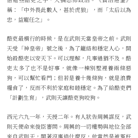
稱：「中外畏此數人，甚於虎狼」，而「太后以為
忠，益寵任之」。
酷吏最橫行的時候，是在武則天當皇帝之前。武則
天受「神皇帝」號之後，為了籠絡和穩定人心，開
始殺酷吏以安天下。可以理解，凡事過猶不及。酷
吏太多了也不是好事，就像一棟別墅裡養兩條惡
狗，可以幫忙看門；但若是養十幾條狗，就是浪費
糧食了，反而不利於家庭和睦穩定。為了給酷吏們
「計劃生育」，武則天讓酷吏狗咬狗。
西元六九一年，天授二年。有人狀告周興謀反，武
則天便命來俊臣審問。周興的一切權勢與地位全部
來自武則天，閒著沒事造什麼反，他當然是被冤枉