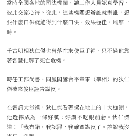
當時全國各地的司法機關，讓工作人員認真學習，
彼此交流心得。從此，這些機關想辦誰就辦誰，想
要什麼口供就能得到什麼口供，效果極佳，風靡一
時。
千古明相狄仁傑也曾落在來俊臣手裡，只不過他靠
著智慧化解了死亡危機。
時任工部尚書、同鳳閣鸞台平章事（宰相）的狄仁
傑被來俊臣誣告謀反。
在審訊大堂裡，狄仁傑看著摞在地上的十大枷鎖，
他選擇成為一條好漢：好漢不吃眼前虧。狄仁傑
道：「我有錯，我認罪，我確實謀反了。誰說我沒