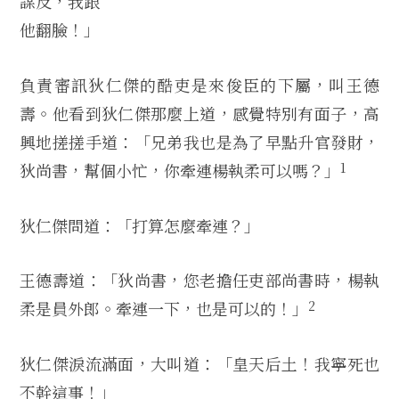
謀反，我跟
他翻臉！」
負責審訊狄仁傑的酷吏是來俊臣的下屬，叫王德
壽。他看到狄仁傑那麼上道，感覺特別有面子，高
興地搓搓手道：「兄弟我也是為了早點升官發財，
1
狄尚書，幫個小忙，你牽連楊執柔可以嗎？」
狄仁傑問道：「打算怎麼牽連？」
王德壽道：「狄尚書，您老擔任吏部尚書時，楊執
2
柔是員外郎。牽連一下，也是可以的！」
狄仁傑淚流滿面，大叫道：「皇天后土！我寧死也
不幹這事！」