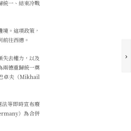
歸統一、結束冷戰
邊境。這項政策，
利前往西德。
漸失去權力，以及
為兩德重歸統一奠
（Mikhail
憲法等即時宣布廢
ermany）為合併