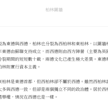
柏林圍牆
裂為東德與西德，柏林也分裂為西柏林和東柏林，以圍牆
年東德由蘇聯支持成立，而西德則由西方陣營（主要為英
分裂期間的短短數十載，兩德文化已產生極大差異。
東德
柏林則實行資本主義。
東柏林是東德首都，但西柏林卻不屬於西德。雖然西柏林
大多與西德一致，但卻是兩個獨立不同的政治體。居於西
選舉權，情況在西德也是一樣。