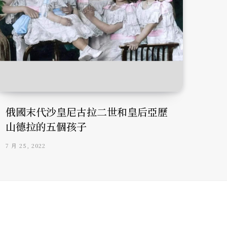
俄國末代沙皇尼古拉二世和皇后亞歷
山德拉的五個孩子
7 月 25, 2022