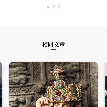
W
F
I
e
a
n
b
c
s
s
e
t
i
b
a
t
o
g
e
o
r
k
a
m
相關文章