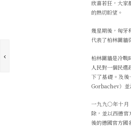
欣喜若狂，大家
的熱切盼望。
幾星期後，匈牙
代表了柏林圍牆
史
柏林圍牆是冷戰
人民對一個民選
下了基礎。及後
Gorbachev
一九九○年十月
除，並以西德官方國
後的德國官方國