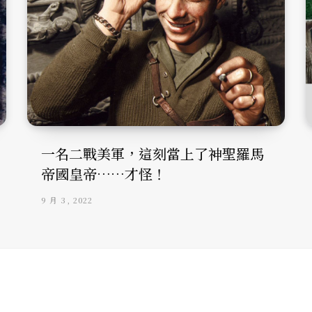
一名二戰美軍，這刻當上了神聖羅馬
帝國皇帝……才怪！
9 月 3, 2022