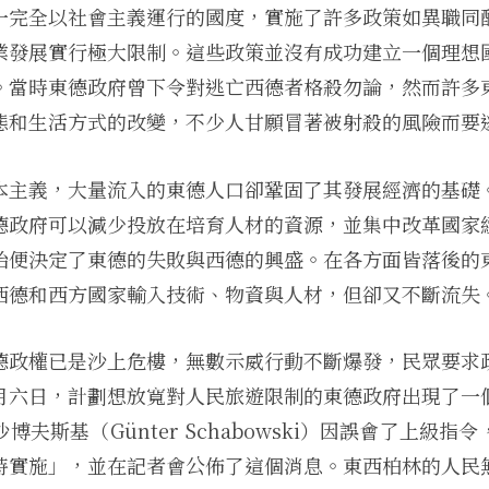
一完全以社會主義運行的國度，實施了許多政策如異職同
業發展實行極大限制。這些政策並沒有成功建立一個理想
。當時東德政府曾下令對逃亡西德者格殺勿論，然而許多
態和生活方式的改變，不少人甘願冒著被射殺的風險而要
本主義，大量流入的東德人口卻鞏固了其發展經濟的基礎
德政府可以減少投放在培育人材的資源，並集中改革國家
始便決定了東德的失敗與西德的興盛。在各方面皆落後的
西德和西方國家輸入技術、物資與人材，但卻又不斷流失
德政權已是沙上危樓，無數示威行動不斷爆發，民眾要求
月六日，計劃想放寬對人民旅遊限制的東德政府出現了一
博夫斯基（Günter Schabowski）因誤會了上級指
時實施」，並在記者會公佈了這個消息。東西柏林的人民