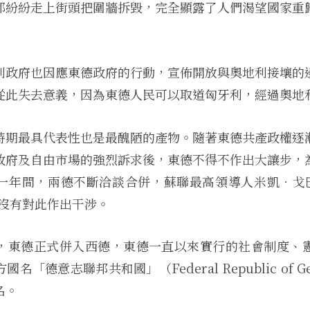
都紛紛走上街頭把圍牆拆毀，完全顯露了人們渴望國家重
利政府也因應東德政府的行動，宣佈開放與奧地利接壤的
從此失去意義，因為東德人民可以取道匈牙利，經過奧地
時期最具代表性也是最醜陋的產物。隨著東德共產政權逐
政府及自由市場的強烈訴求後，東德不得不作出大讓步，
一年間，兩德不斷洽談合併，蘇聯最高領導人米凱．戈巴卓夫
）並沒有對此作出干涉。
，東德正式併入西德，東德一直以來實行的社會制度、
名「德意志聯邦共和國」（Federal Republic of G
名。