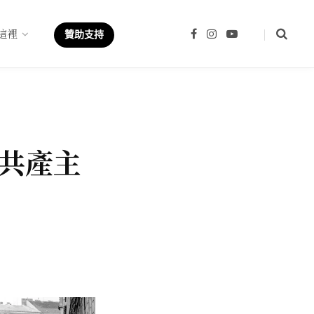
這裡
F
I
Y
贊助支持
a
n
o
c
s
u
e
t
T
b
a
u
o
g
b
o
r
e
k
a
m
共產主