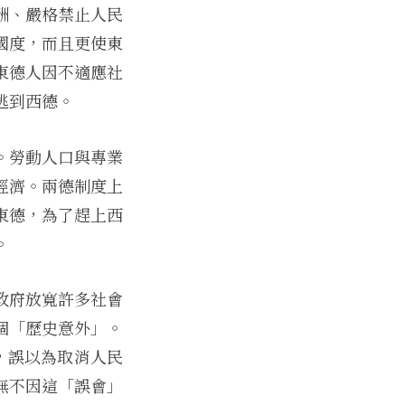
酬、嚴格禁止人民
國度，而且更使東
東德人因不適應社
逃到西德。
。勞動人口與專業
經濟。兩德制度上
東德，為了趕上西
。
政府放寬許多社會
個「歷史意外」。
令，誤以為取消人民
無不因這「誤會」