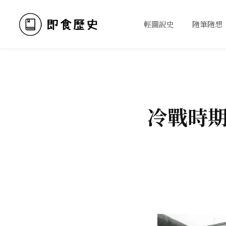
輕圖說史
隨筆隨想
冷戰時