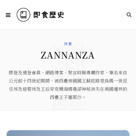
瀏
作者
ZANNANZA
膠登及連登會員，網路博客、聚言時報專欄作家，筆名來自
公元前十四世紀期間，被西臺帝國國王蘇庇路里烏瑪一世派
往埃及迎娶埃及王后安克姍海娜曼卻神秘消失在兩國邊界的
覽
西臺王子塞那沙。