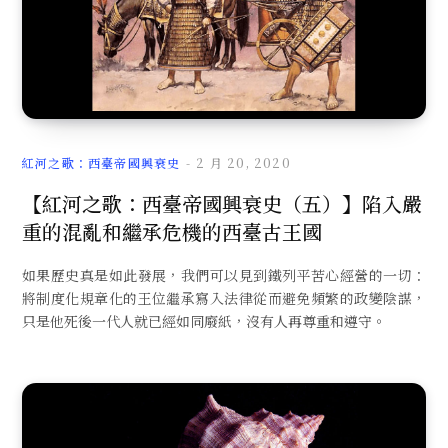
紅河之歌：西臺帝國興衰史
2 月 20, 2020
【紅河之歌：西臺帝國興衰史（五）】陷入嚴
重的混亂和繼承危機的西臺古王國
如果歷史真是如此發展，我們可以見到鐵列平苦心經營的一切：
將制度化規章化的王位繼承寫入法律從而避免頻繁的政變陰謀，
只是他死後一代人就已經如同廢紙，沒有人再尊重和遵守。