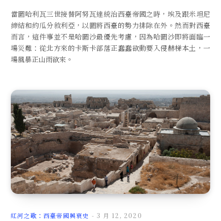
當圖哈利瓦三世接替阿努瓦達統治西臺帝國之時，埃及跟米坦尼
締結和約瓜分敘利亞，以圖將西臺的勢力排除在外。然而對西臺
而言，這件事並不是哈圖沙最優先考慮，因為哈圖沙即將面臨一
場災難：從北方來的卡斯卡部落正蠢蠢欲動要入侵赫梯本土，一
場風暴正山雨欲來。
紅河之歌：西臺帝國興衰史
3 月 12, 2020