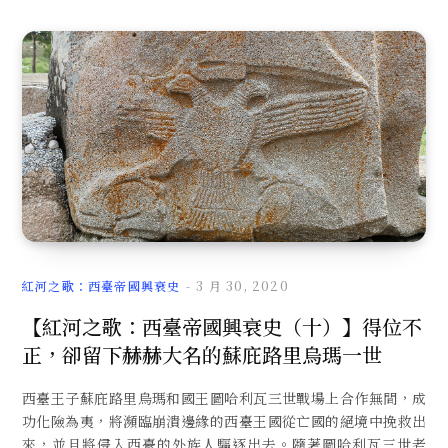
紅河之歌：西臺帝國興衰史
3 月 30, 2020
【紅河之歌：西臺帝國興衰史（十）】得位不
正，卻留下赫赫大名的蘇庇路里烏瑪一世
西臺王子蘇庇路里烏瑪和國王圖哈利瓦三世戰場上合作無間，成
功化險為夷，將瀕臨崩潰邊緣的西臺王國從亡國的絕境中挽救出
來，並且將侵入西臺的外族人驅逐出去。隨著圖哈利瓦三世老