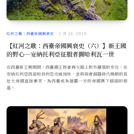
紅河之歌：西臺帝國興衰史
2 月 24, 2020
【紅河之歌：西臺帝國興衰史（六）】新王國
的野心—安納托利亞征服者圖哈利瓦一世
在西臺新王朝期間，西臺國王將會再次踏上對外擴張的步伐，在
安納托利亞西部和敘利亞攻城掠地，並將與青銅器時代晚期的其
他大帝國直接衝突，為西臺成為雄霸一方的帝國奠下穩固的根
基。