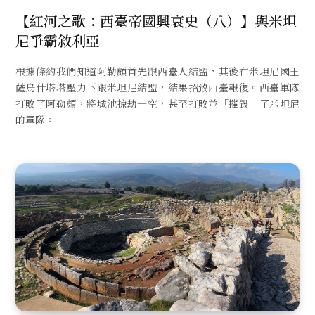
【紅河之歌：西臺帝國興衰史（八）】與米坦
尼爭霸敘利亞
根據條約我們知道阿勒頗首先跟西臺人結盟，其後在米坦尼國王
薩烏什塔塔壓力下跟米坦尼結盟，結果招致西臺報復。西臺軍隊
打敗了阿勒頗，將城池掠劫一空，甚至打敗並「摧毀」了米坦尼
的軍隊。