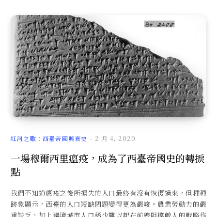
紅河之歌：西臺帝國興衰史
2 月 4, 2020
一場穆爾西里瘟疫，成為了西臺帝國史的轉捩
點
我們不知道瘟疫之後所損失的人口最終有沒有恢復過來，但種種
跡象顯示，西臺的人口短缺問題變得更為嚴峻。農業勞動力的嚴
重缺乏，加上邊境城市人口稀少難以起在前線阻擋敵人的戰略作