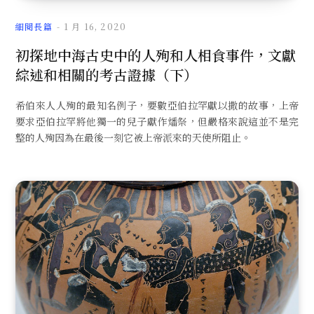
細閱長篇
1 月 16, 2020
初探地中海古史中的人殉和人相食事件，文獻
綜述和相關的考古證據（下）
希伯來人人殉的最知名例子，要數亞伯拉罕獻以撒的故事，上帝
要求亞伯拉罕將他獨一的兒子獻作燔祭，但嚴格來說這並不是完
整的人殉因為在最後一刻它被上帝派來的天使所阻止。