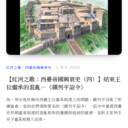
文
章
紅河之歌：西臺帝國興衰史
2 月 9, 2020
【紅河之歌：西臺帝國興衰史（四）】結束王
位繼承的混亂—《鐵列平詔令》
為一勞永逸地解決西臺王位繼承制度上的問題，鐵列平召集了彭
庫議會，並向他們頒佈著名的《鐵列平詔令》，詔令中重提西臺
史早期繼承制度的混亂和對西臺國政造成的破壞，並將正室所生
兒子繼承制寫入法律。