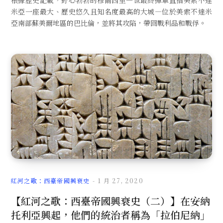
根據歷史記載，野心勃勃的穆爾西里一世最終揮軍直指美索不達
米亞一座最大、歷史悠久且知名度最高的大城—位於美索不達米
亞南部蘇美爾地區的巴比倫，並將其攻陷，帶回戰利品和戰俘。
紅河之歌：西臺帝國興衰史
1 月 27, 2020
【紅河之歌：西臺帝國興衰史（二）】在安納
托利亞興起，他們的統治者稱為「拉伯尼納」