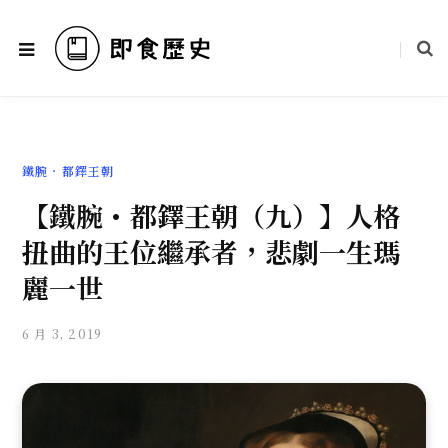
鐵腕．都鐸王朝
【鐵腕・都鐸王朝（九）】人格
扭曲的王位繼承者，悲劇一生瑪
麗一世
6 月 3, 2019