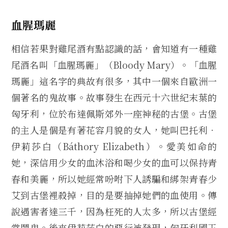
血腥瑪麗
相信若果對雞尾酒有點認識的話，會知道有一種雞
尾酒名叫「血腥瑪麗」（Bloody Mary）。「血腥
瑪麗」這名字的典故有很多，其中一個來自歐洲一
個著名的鬼故事。故事發生在西元十六世紀末葉的
匈牙利，位於布達佩斯郊外一座神秘的古堡。古堡
的主人是個是有著花容月貌的女人，她叫巴托利．
伊莉莎白（Báthory Elizabeth）。愛美如命的
她，深信用少女的血沐浴和喝少女的血可以保持青
春和美麗，所以她經常吩咐下人誘騙和綁架青春少
艾到古堡裡殺掉，目的是要抽掉她們的血使用。傳
說遇害者達三千，因為枉死的人太多，所以古堡經
常鬧鬼。後來伊莉莎白的惡行被發現，匈牙利國王