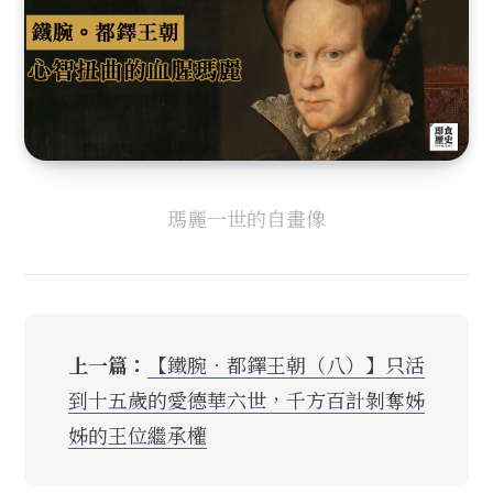
瑪麗一世的自畫像
上一篇：
【鐵腕．都鐸王朝（八）】只活
到十五歲的愛德華六世，千方百計剝奪姊
姊的王位繼承權