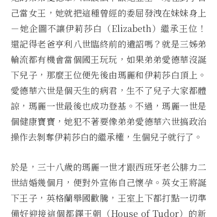
己當女王，她就把這種曾經的委屈發洩在妹妹身上
－她企圖不讓伊莉莎白（Elizabeth）繼承王位！
還記得老爸亨利八世臨終前的遺詔嗎？就是三姊弟
輪流都有機會當個國王玩玩，如果弟弟愛德華沒誕
下兒子，那麼王位便先後由瑪麗和伊莉莎白頂上。
愛德華六世是個天生的病君，生不了兒子大家都體
諒，瑪麗一世最後也成功登基。不過，瑪麗一世是
個健康寶寶，她犯不著要像弟弟愛德華六世搞政治
操作去剝奪伊莉莎白的繼承權，生個兒子就行了。
於是，三十八歲的瑪麗一世才跟西班牙老公腓力二
世結婚幾個月，便對外宣佈自己懷孕。英女王將誕
下王子，英格蘭舉國歡騰，王室上下都打點一切準
備好迎接這個都鐸王朝（House of Tudor）的新