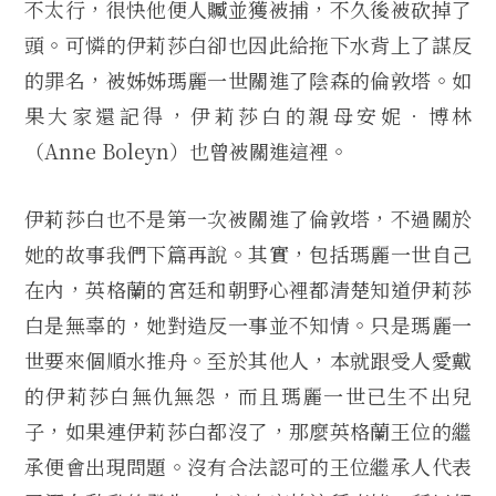
不太行，很快他便人贓並獲被捕，不久後被砍掉了
頭。可憐的伊莉莎白卻也因此給拖下水背上了謀反
的罪名，被姊姊瑪麗一世關進了陰森的倫敦塔。如
果大家還記得，伊莉莎白的親母安妮．博林
（Anne Boleyn）也曾被關進這裡。
伊莉莎白也不是第一次被關進了倫敦塔，不過關於
她的故事我們下篇再說。其實，包括瑪麗一世自己
在內，英格蘭的宮廷和朝野心裡都清楚知道伊莉莎
白是無辜的，她對造反一事並不知情。只是瑪麗一
世要來個順水推舟。至於其他人，本就跟受人愛戴
的伊莉莎白無仇無怨，而且瑪麗一世已生不出兒
子，如果連伊莉莎白都沒了，那麼英格蘭王位的繼
承便會出現問題。沒有合法認可的王位繼承人代表