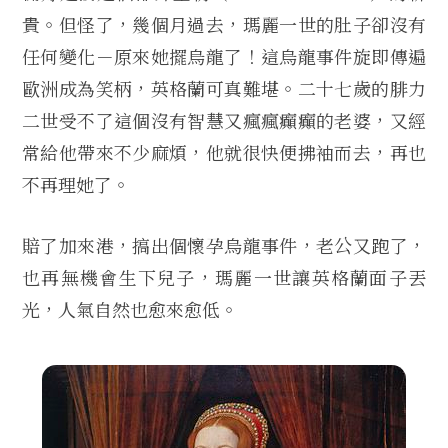
貴。但怪了，幾個月過去，瑪麗一世的肚子卻沒有
任何變化－原來她擺烏龍了！這烏龍事件旋即傳遍
歐洲成為笑柄，英格蘭可真難堪。二十七歲的腓力
二世受不了這個沒有智慧又瘋瘋癲癲的老婆，又經
常給他帶來不少麻煩，他就很快便拂袖而去，再也
不再理她了。
賠了加來港，搞出個懷孕烏龍事件，老公又跑了，
也再無機會生下兒子，瑪麗一世讓英格蘭面子丟
光，人氣自然也愈來愈低。