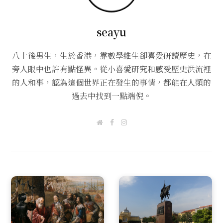
seayu
八十後男生，生於香港，靠數學維生卻喜愛研讀歷史，在
旁人眼中也許有點怪異。從小喜愛研究和感受歷史洪流裡
的人和事，認為這個世界正在發生的事情，都能在人類的
過去中找到一點端倪。
W
F
I
e
a
n
b
c
s
s
e
t
i
b
a
t
o
g
e
o
r
k
a
m