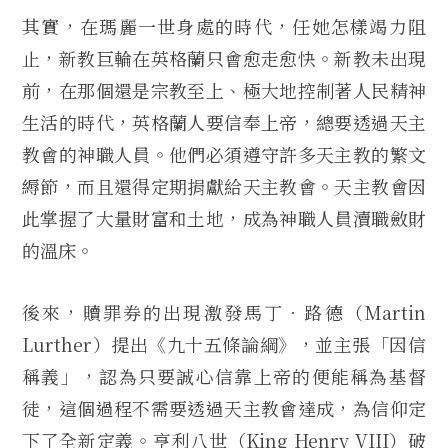
其實，在瑪麗一世身處的時代，任她怎樣竭力阻
止，新教巨輪在英格蘭只會愈走愈快。新教未出現
前，在那個還是宗教至上、極大地控制著人民精神
生活的時代，英格蘭人要信奉上帝，總要透過天主
教會的神職人員。他們必須遵守許多天主教的繁文
縟節，而且還得定期捐獻給天主教會。天主教會因
此掌握了大量財富和土地，成為神職人員瀆職斂財
的溫床。
後來，贖罪券的出現激發馬丁．路德（Martin
Lurther）提出《九十五條論綱》，並主張「因信
稱義」，認為只要誠心信靠上帝的便能稱為基督
徒，這個過程不需要透過天主教會達成，為信仰定
下了全新定義。亨利八世（King Henry VIII）破