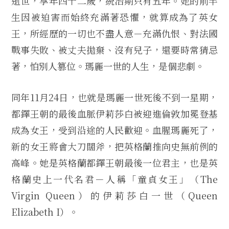
逝世，享年四十二歲，統治期只有五年。她的前半
生因被迫害而始終充滿著恐懼，就算成為了英女
王，所經歷的一切也不盡人意－充滿仇恨、對法國
戰事失敗、被丈夫拋棄、沒有兒子，還要時常猜忌
著，怕別人篡位。瑪麗一世的人生，是個悲劇。
同年11月24日，也就是瑪麗一世死後不到一星期，
都鐸王朝的最後血脈伊莉莎白被迎進倫敦加冕登基
成為女王，受到沿途的人民歡迎。血腥瑪麗死了，
新的女王將會大刀闊斧，把英格蘭推向史無前例的
高峰。她是英格蘭都鐸王朝最後一位君主，也是英
格蘭史上一代名君－人稱「童貞女王」（The
Virgin Queen）的伊莉莎白一世（Queen
Elizabeth I）。