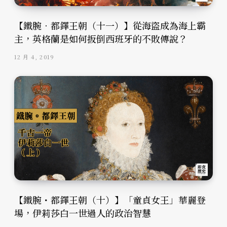
【鐵腕．都鐸王朝（十一）】從海盜成為海上霸
主，英格蘭是如何扳倒西班牙的不敗傳說？
12 月 4, 2019
【鐵腕・都鐸王朝（十）】「童貞女王」華麗登
場，伊莉莎白一世過人的政治智慧