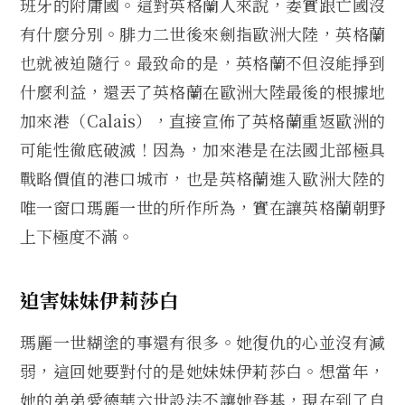
班牙的附庸國。這對英格蘭人來說，委實跟亡國沒
有什麼分別。腓力二世後來劍指歐洲大陸，英格蘭
也就被迫隨行。最致命的是，英格蘭不但沒能掙到
什麼利益，還丟了英格蘭在歐洲大陸最後的根據地
加來港（Calais），直接宣佈了英格蘭重返歐洲的
可能性徹底破滅！因為，加來港是在法國北部極具
戰略價值的港口城市，也是英格蘭進入歐洲大陸的
唯一窗口瑪麗一世的所作所為，實在讓英格蘭朝野
上下極度不滿。
迫害妹妹伊莉莎白
瑪麗一世糊塗的事還有很多。她復仇的心並沒有減
弱，這回她要對付的是她妹妹伊莉莎白。想當年，
她的弟弟愛德華六世設法不讓她登基，現在到了自