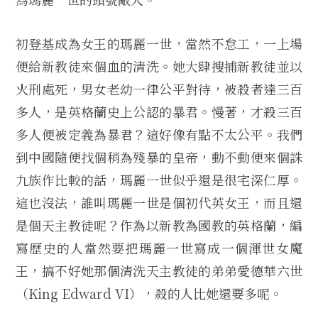
初登基成為女王的瑪麗一世，當然不怠工，一上場
便給新教徒來個血的清洗。她大肆搜捕新教徒並以
火刑處死，男女老幼一律公平對待，被殺者達三百
多人，是英格蘭史上公認的暴君。慢著，才殺三百
多人便被定義為暴君？這好像有點不太公平。我們
到中國隨便找個稍為殘暴的皇帝，動不動便來個誅
九族作比較的話，瑪麗一世似乎還是很宅深仁厚。
這也沒法，誰叫瑪麗一世是個初代英女王，而且還
是個天主教徒呢？作為以新教為國教的英格蘭，編
寫歷史的人當然要把瑪麗一世寫成一個渾世女魔
王，搞不好她那個清洗天主教徒的弟弟愛德華六世
（King Edward VI），殺的人比她還要多呢。