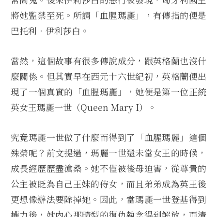
將她監禁至死。所謂「血腥瑪麗」，有傳指的便是
巴托利．伊利莎白。
當然，這個故事有很多傳說成分，跟英格蘭也沒什
麼關係。但其實早在西元十六世紀初，英格蘭便出
現了一個真實的「血腥瑪麗」，她便是第一位正統
英女王瑪麗一世（Queen Mary I）。
究竟瑪麗一世做了什麼而得到了「血腥瑪麗」這個
殊榮呢？前文提過，瑪麗一世還未當女王的時候，
成長經歷歷盡滄桑。她不僅被後母迫害，從尊貴的
公主被眨為自己王妹的侍女，而且弟弟成為英王後
更想像辦法要除掉她。因此，當瑪麗一世登基得到
權力後，她內心那畸型的復仇執念得到解放，而清