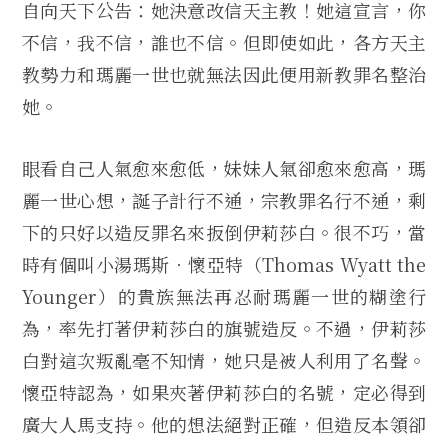
自向天下公告：她決意改信天主教！她這宣言，你
不信，我不信，誰也不信。但即使如此，各方天主
教勢力和瑪麗一世也就無法因此便用新教罪名整治
她。
眼看自己人氣愈來愈低，妹妹人氣卻愈來愈高，瑪
麗一世心想，誕子計行不通，宗教罪名行不通，剩
下的只好以造反罪名來扳倒伊莉莎白。很不巧，當
時有個叫小湯瑪斯．懷亞特（Thomas Wyatt the
Younger）的貴族無法再忍耐瑪麗一世的糊塗行
為，率先打著伊莉莎白的旗號造反。不過，伊莉莎
白對這次叛亂毫不知情，她只是被人利用了名聲。
懷亞特認為，如果夾著伊莉莎白的名號，定必得到
廣大人馬支持。他的想法絕對正確，但造反本領卻