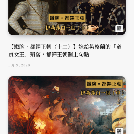
【鐵腕．都鐸王朝（十二）】嫁給英格蘭的「童
貞女王」殞落，都鐸王朝劃上句點
1 月 9, 2020