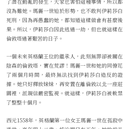
了潛在動亂的發生，大家也害怕這種事情，所以都
沒為難她。瑪麗一世迫於形勢，也不敢判伊莉莎白
死刑，因為再愚蠢的她，都知道這樣做會有甚麼後
果。所以，伊莉莎白因此逃過一劫，但也就這樣在
倫敦塔過著艱苦的日子。
一個未來英格蘭王位的繼承人，此刻無罪卻被關在
陰森的倫敦塔，實在荒謬！瑪麗一世和她的同僚花
了兩個月時間，最終無法找到伊莉莎白造反的證
據。她只好釋放妹妹，再安置在離倫敦以北一座莊
園裡，派親信嚴密監視。就這樣，伊莉莎白被軟禁
了整整十個月。
西元1558年，英格蘭第一位女王瑪麗一世在孤寂中