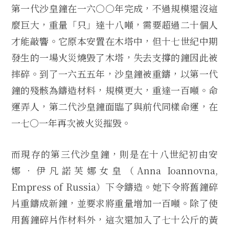
第一代沙皇鐘在一六○○年完成，不過規模還沒這
麼巨大，重量「只」達十八噸，需要超過二十個人
才能敲響。它原本安置在木塔中，但十七世紀中期
發生的一場火災燒毀了木塔，失去支撐的鐘因此被
摔碎。到了一六五五年，沙皇鐘被重鑄，以第一代
鐘的殘骸為鑄造材料，規模更大，重達一百噸。命
運弄人，第二代沙皇鐘面臨了與前代同樣命運，在
一七○一年再次被火災摧毀。
而現存的第三代沙皇鐘，則是在十八世紀初由安
娜．伊凡諾芙娜女皇（Anna Ioannovna,
Empress of Russia）下令鑄造。她下令將舊鐘碎
片重鑄成新鐘，並要求將重量增加一百噸。除了使
用舊鐘碎片作材料外，這次還加入了七十公斤的黃