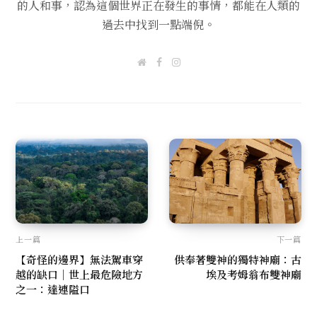
的人和事，認為這個世界正在發生的事情，都能在人類的
過去中找到一點端倪。
W
F
I
e
a
n
b
c
s
s
e
t
i
b
a
t
o
g
e
o
r
k
a
m
上一篇
下一篇
【奇怪的邊界】無法駕車穿
供奉著雙神的獨特神廟：古
越的缺口｜世上最危險地方
埃及考姆翁布雙神廟
之一：達連隘口