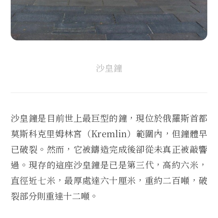
沙皇鐘
沙皇鐘是目前世上最巨型的鐘，現位於俄羅斯首都
莫斯科克里姆林宮（Kremlin）範圍內，但鐘體早
已破裂。然而，它被鑄造完成後卻從未真正被敲響
過。現存的這座沙皇鐘是已是第三代，高約六米，
直徑近七米，最厚處達六十厘米，重約二百噸，破
裂部分則重達十二噸。