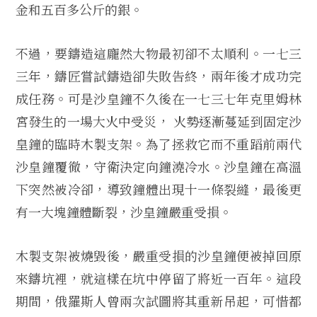
金和五百多公斤的銀。
不過，要鑄造這龐然大物最初卻不太順利。一七三
三年，鑄匠嘗試鑄造卻失敗告終，兩年後才成功完
成任務。可是沙皇鐘不久後在一七三七年克里姆林
宮發生的一場大火中受災， 火勢逐漸蔓延到固定沙
皇鐘的臨時木製支架。為了拯救它而不重蹈前兩代
沙皇鐘覆徹，守衛決定向鐘澆冷水。沙皇鐘在高溫
下突然被冷卻，導致鐘體出現十一條裂縫，最後更
有一大塊鐘體斷裂，沙皇鐘嚴重受損。
木製支架被燒毀後，嚴重受損的沙皇鐘便被掉回原
來鑄坑裡，就這樣在坑中停留了將近一百年。這段
期間，俄羅斯人曾兩次試圖將其重新吊起，可惜都