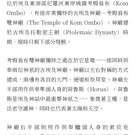
位於埃及東南部尼羅河東岸城鎮考姆翁布（Kom
Ombo），有座非常獨特的古埃及神廟—考姆翁布
雙神廟（The Temple of Kom Ombo）。神廟建
於古埃及托勒密王朝（Ptolemaic Dynasty）時
期，現時只剩下部分殘骸。
考姆翁布雙神廟獨特之處在於它是唯一一座同時供
奉兩位神祇的古埃及神廟。神廟以左右對稱的方式
建成，兩邊有各自的大門、通道和祭拜室。神廟左
半部用作供奉隼頭人身的荷魯斯（Horus）。荷魯
斯是埃及神話中最重要神祇之一，象徵著王權，是
法老守護神，同時也代表著太陽和天空。
神廟右半部則用作供奉鱷頭人身的索貝克