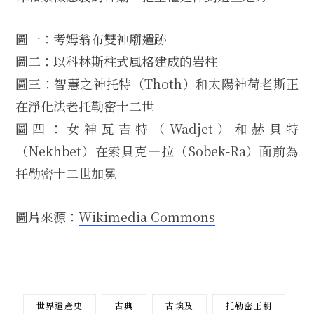
圖一：考姆翁布雙神廟遺跡
圖二：以科林斯柱式風格建成的岩柱
圖三：智慧之神托特（Thoth）和太陽神荷老斯正
在淨化法老托勒密十二世
圖四：女神瓦吉特（Wadjet）和赫貝特
（Nekhbet）在索貝克—拉（Sobek-Ra）面前為
托勒密十二世加冕
圖片來源：
Wikimedia Commons
世界遺產史
古典
古埃及
托勒密王朝