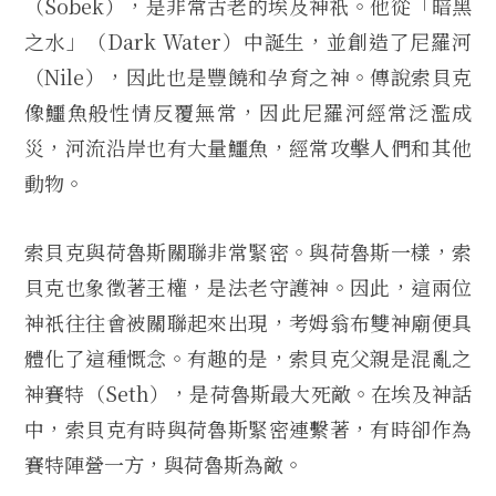
（Sobek），是非常古老的埃及神祇。他從「暗黑
之水」（Dark Water）中誕生，並創造了尼羅河
（Nile），因此也是豐饒和孕育之神。傳說索貝克
像鱷魚般性情反覆無常，因此尼羅河經常泛濫成
災，河流沿岸也有大量鱷魚，經常攻擊人們和其他
動物。
索貝克與荷魯斯關聯非常緊密。與荷魯斯一樣，索
貝克也象徵著王權，是法老守護神。因此，這兩位
神祇往往會被關聯起來出現，考姆翁布雙神廟便具
體化了這種慨念。有趣的是，索貝克父親是混亂之
神賽特（Seth），是荷魯斯最大死敵。在埃及神話
中，索貝克有時與荷魯斯緊密連繫著，有時卻作為
賽特陣營一方，與荷魯斯為敵。