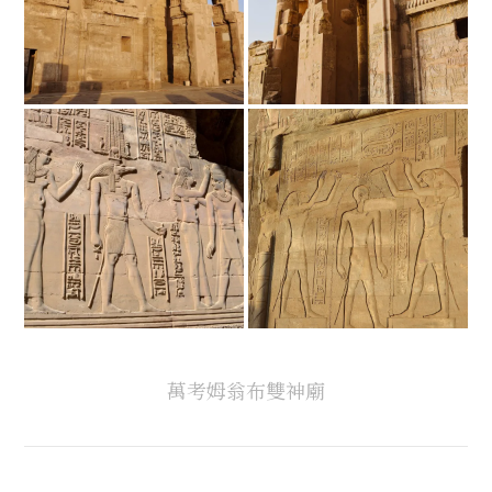
萬考姆翁布雙神廟