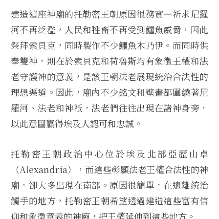
建造這座神廟的托勒密王朝原因很務實—祈求尼羅
河不再泛濫，人民和牲畜不再受到鱷魚威脅，因此
祭拜索貝克，同時製作不少鱷魚木乃伊。而同時供
奉雙神，則在於索貝克和荷魯斯均有象徵王權和法
老守護神的意義，是該王朝法老展現統治合法性的
理想渠道。因此，廟內不少銘文和壁畫都圍繞著尼
羅河、法老和神祇，法老們往往出現在諸神身旁，
以此意圖贏得埃及人認可和忠誠。
托勒密王朝政治中心位於埃及北部亞歷山卓
（Alexandria），而這些彰顯法老王權合法性的神
廟，卻大多出現在南部。原因很簡單，在遠離統治
觸手的地方，托勒密王朝希望透過建造這些富有信
仰和象徵意義的神廟，把王權延伸到這些地方。