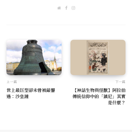
W
F
I
e
a
n
b
c
s
s
e
t
i
b
a
t
o
g
e
o
r
k
a
m
上一篇
下一篇
世上最巨型卻未曾被敲響
【神話生物與怪獸】阿拉伯
過：沙皇鐘
傳統信仰中的「鎮尼」其實
是什麼？