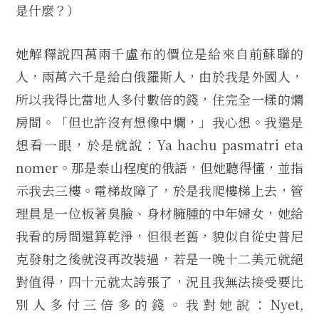
是什麼？）
她解釋說四萬兩千盧布的價位是給來自前蘇聯的
人，兩萬六千是給白俄羅斯人，由於我是外國人，
所以我得比當地人多付數倍的錢，住完全一樣的爛
房間。「但也許沒有想像中爛，」我心想。我還是
想看一眼，於是就說：Ya hachu pasmatri eta
nomer。那是泰山程度的俄語，但她聽得懂，並指
示我去三樓。電梯故障了，於是我爬樓梯上去，管
理員是一位板著臭臉、身材臃腫的中年婦女，她給
我看的房間還算乾淨，但很老舊，貌似自從史普尼
克發射之後就沒再改裝過，若是一晚十二美元就絕
對值得，四十元就太誇張了，況且我無法接受要比
別人多付三倍多的錢。我對她說：Nyet,