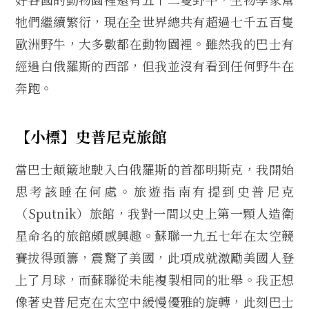
牠們繼續繁衍，現在全世界總共有超過七千五百隻
歐洲野牛，大多數都在動物園裡。雖然我的巴士有
經過白俄羅斯的西部，但我並沒有看到任何野牛在
奔跑。
【小標】史普尼克旅館
當巴士顛簸地駛入白俄羅斯的首都明斯克，我開始
思考該睡在何處。旅遊指南有提到史普尼克
（Sputnik）旅館，我對一間以史上第一顆人造衛
星命名的旅館頗感興趣。蘇聯一九五七年在太空競
賽拔得頭籌，震驚了美國，此項成就激勵美國人登
上了月球，而蘇聯從未能複製相同的壯舉。我正想
像著史普尼克在太空中緩慢優雅的旋轉，此刻巴士