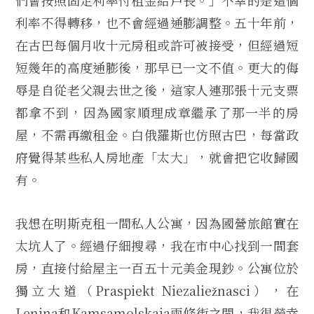
們會按照固定利率付租金給戶長。」不幸的是這個
利率不得轉移，也不會經過通膨調整。五十年前，
在古巴每個月收十元房租或許可被接受，但經過短
短幾年的高度通膨後，那早已一文不值。更大的侮
辱是自從老父親去世之後，這家人連那張十元支票
都拿不到，因為國家順理成章繼承了那一半的房
屋，不需再繳租金。白俄羅斯也仿照古巴，每當政
府覺得某些私人房地產「太大」，就會把它收歸國
有。
我想在明斯克租一間私人公寓，因為國營旅館實在
太坑人了。經過仔細搜尋，我在市中心找到一間套
房，直接付給屋主一百五十元美金現鈔。公寓位於
獨立大道（Praspiekt Niezaliežnasci），在
Lenina和Kamsamolskaja兩條街之間，我很榮幸