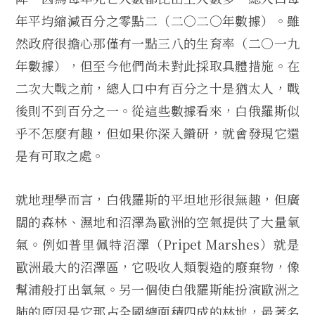
年平均縮減百分之零點二（二○二○年數據）。雖
然政府很擔心那僅有一點三八的生育率（二○一九
年數據），但至今他們尚未對此採取具體措施。在
二次大戰之前，總人口中有百分之十是猶太人，戰
後則不到百分之一。從這些數據看來，白俄羅斯似
乎不怎麼有趣，但如果你深入鑽研，就會發現它還
是有可取之處。
就地理學而言，白俄羅斯的平坦地形很無趣，但廣
闊的森林、濕地和沼澤為歐洲的空氣提供了大量氧
氣。例如普里佩特沼澤（Pripet Marshes）就是
歐洲最大的沼澤區，它吸收人類製造的廢棄物，像
幫浦般打出氧氣。另一個使白俄羅斯能扮演歐洲之
肺的原因是它那占全國總面積四成的林地，最著名