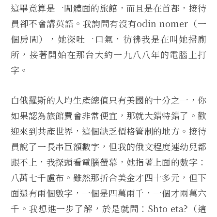
這畢竟算是一間體面的旅館，而且是在首都，接待
員卻不會講英語。我詢問有沒有odin nomer（一
個房間），她深吐一口氣，彷彿我是在叫她掃廁
所，接著開始在那台大約一九八八年的電腦上打
字。
白俄羅斯的人均生產總值只有美國的十分之一，你
如果認為旅館費會非常便宜，那就大錯特錯了。歡
迎來到共產世界，這個缺乏價格管制的地方。接待
員說了一長串巨額數字，但我的俄文程度連幼兒都
跟不上，我探頭看電腦螢幕，她指著上面的數字：
八萬七千盧布。雖然那折合美金才四十多元，但下
面還有兩個數字，一個是四萬兩千，一個才兩萬六
千。我想進一步了解，於是就問：Shto eta?（這