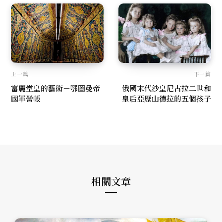
上一篇
下一篇
富麗堂皇的藝術－鄂圖曼帝
俄國末代沙皇尼古拉二世和
國軍營帳
皇后亞歷山德拉的五個孩子
相關文章