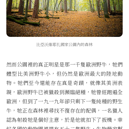
比亞沃維耶扎國家公園內的森林
然而公園裡的真正明星是那一千隻歐洲野牛，牠們
體型比美洲野牛小，但仍然是歐洲最大的陸地動
物。牠們至今還能存在真是奇蹟，就像其美洲表
親，歐洲野牛已被獵殺到瀕臨絕種，牠曾經跑遍全
歐洲，但到了一九一九年卻只剩下一隻純種的野生
牛，牠正在森林裡尋找不復存在的配偶，一名獵人
認為射殺牠是個好主意，於是他就扣下了扳機。幸
好各國的動物園裡還有五十二隻野牛，生物學家幫