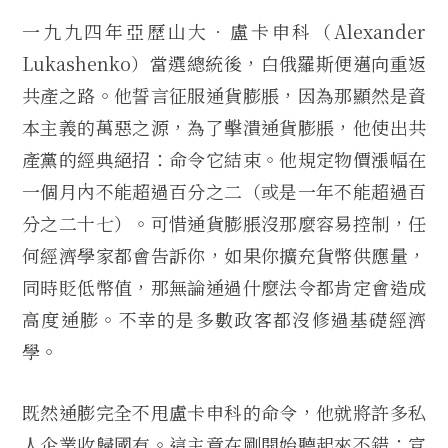
一九九四年亞歷山大．盧卡申科（Alexander
Lukashenko）當選總統後，白俄羅斯便邁向重返
共產之路。他誓言征服通貨膨脹，因為那顯然是資
本主義的萬惡之源，為了擊潰通貨膨脹，他使出共
產黨的經典絕招：命令它結束。他規定物價漲幅在
一個月內不能超過百分之二（或是一年不能超過百
分之二十七）。可惜通貨膨脹沒那麼容易控制，任
何經濟學家都會告訴你，如果你擴充貨幣供應量，
同時貶低幣值，那無論通過什麼法令都肯定會造成
高度通膨。不幸的是多數政客都沒修過基礎經濟
學。
既然通膨完全不甩盧卡申科的命令，他就將許多私
人企業收歸國有。這主意在剛開始聽起來不錯：宣