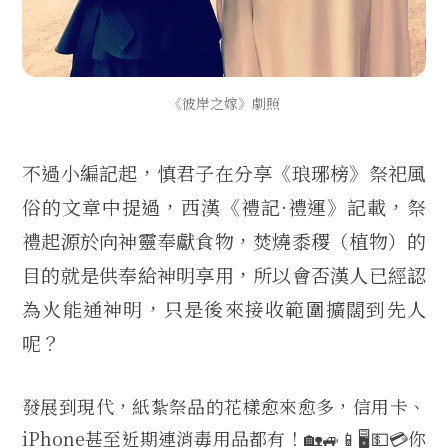
《彼岸之嫁》劇照
不過小編記起，慎君子在分享《琅琊榜》祭祀風
俗的文章中提過，西漢《禮記·禮運》記載，祭
禮起源於向神靈奉獻食物，焚燒黍稷（植物）的
目的就是供奉給神明享用，所以會否漢人已經認
為火能通神明，只是後來接收範圍擴闊到先人
呢？
發展到現代，紙紮祭品的花樣愈來愈多，信用卡、
iPhone甚至近期連消毒用品都有！🏡🚙📱🖥💵💳你