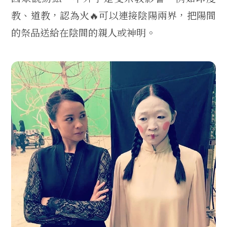
教、道教，認為火🔥可以連接陰陽兩界，把陽間
的祭品送給在陰間的親人或神明。