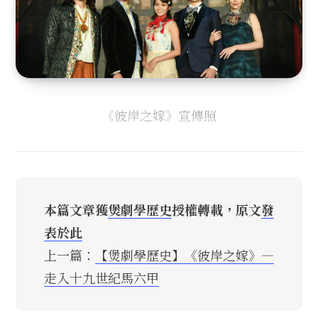
《彼岸之嫁》宣傳照
本篇文章獲
煲劇學歷史
授權轉載，原文
發
表於此
上一篇：
【煲劇學歷史】《彼岸之嫁》—
走入十九世紀馬六甲