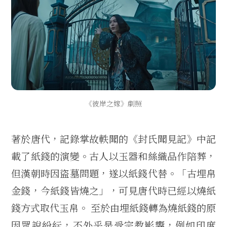
《彼岸之嫁》劇照
著於唐代，記錄掌故軼聞的《封氏聞見記》中記
載了紙錢的演變。古人以玉器和絲織品作陪葬，
但漢朝時因盜墓問題，遂以紙錢代替。「古埋帛
金錢，今紙錢皆燒之」，可見唐代時已經以燒紙
錢方式取代玉帛。 至於由埋紙錢轉為燒紙錢的原
因眾說紛紜，不外乎是受宗教影響，例如印度