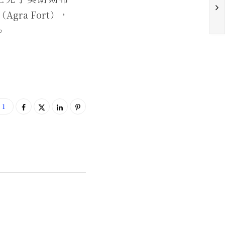
ra Fort），
。
1