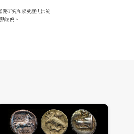
喜愛研究和感受歷史洪流
點端倪。