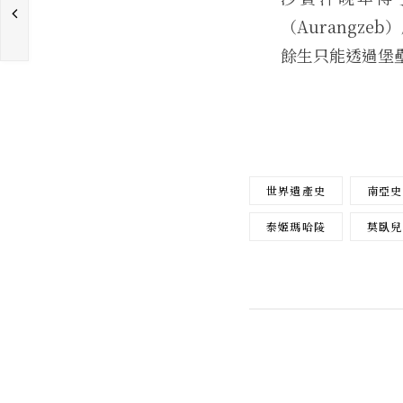
（Aurangz
餘生只能透過堡
世界遺產史
南亞史
泰姬瑪哈陵
莫臥兒