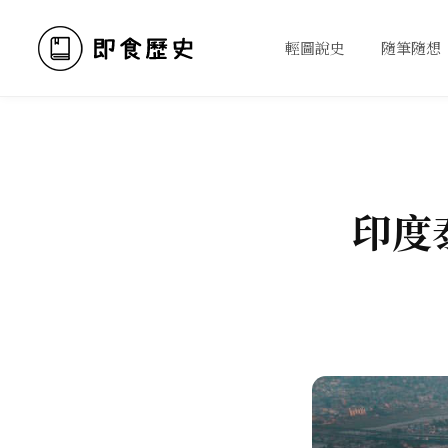
輕圖說史
隨筆隨想
印度