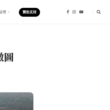
這裡
F
I
Y
贊助支持
a
n
o
c
s
u
e
t
T
b
a
u
o
g
b
o
r
e
k
a
m
瞰圖