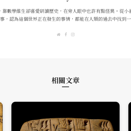
，靠數學維生卻喜愛研讀歷史，在旁人眼中也許有點怪異。從小
事，認為這個世界正在發生的事情，都能在人類的過去中找到一
W
F
I
e
a
n
b
c
s
s
e
t
i
b
a
t
o
g
e
o
r
k
a
m
相關文章