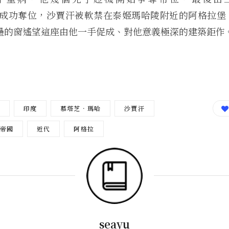
eb）成功奪位，沙賈汗被軟禁在泰姬瑪哈陵附近的阿格拉堡（Ag
壘的窗遙望這座由他一手促成、對他意義極深的建築鉅作
印度
慕塔芝．瑪哈
沙賈汗
帝國
近代
阿格拉
seayu