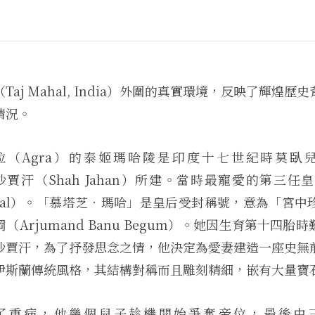
aj Mahal, India）外圍的真實環境，反映了輝煌
情況。
（Agra）的泰姬瑪哈陵是印度十七世紀時莫臥兒帝
帝沙賈汗（Shah Jahan）所建。當時最寵愛的第三
Mahal）。「慕塔芝．瑪哈」是皇后受封稱號，意為「宮
（Arjumand Banu Begum）。她因生育第十四胎
沙賈汗，為了抒發思念之情，他決定為愛妻建造一座史無
伊斯蘭傳統風格，其結構對稱而且雕刻精細，嵌有大量寶
了重病，他幾個兒子趁機開始爭奪帝位，最後由