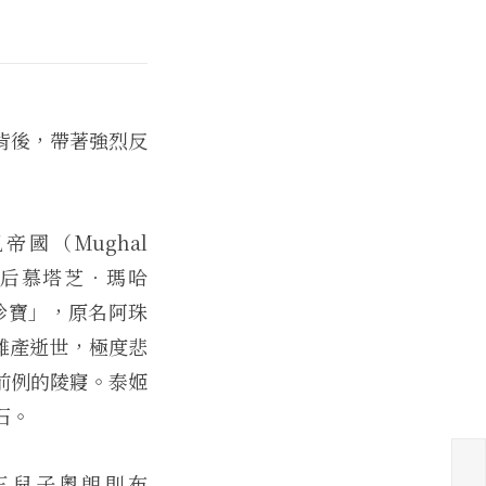
歷史背後，帶著強烈反
國（Mughal
任皇后慕塔芝．瑪哈
中珍寶」，原名阿珠
時難產逝世，極度悲
前例的陵寢。泰姬
石。
三兒子奧朗則布