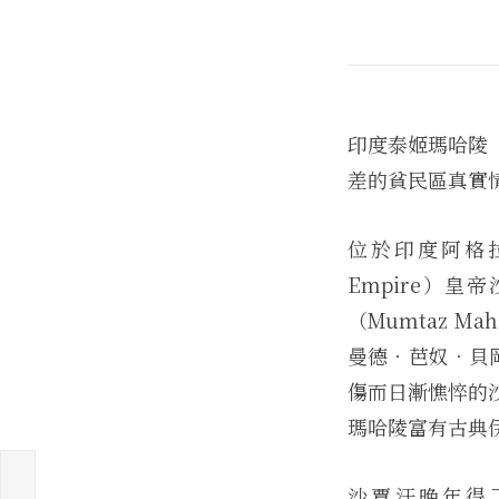
印度泰姬瑪哈陵（T
差的貧民區真實
位於印度阿格拉
Empire）皇
（Mumtaz 
曼德．芭奴．貝岡
傷而日漸憔悴的
瑪哈陵富有古典
沙賈汗晚年得