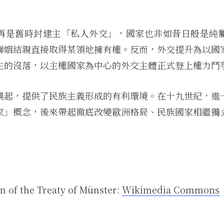
再是舊時封建主「私人外交」，國家也非如昔日般是純
聯姻結親直接取得某領地擁有權。反而，外交提升為以國
主的沒落，以主權國家為中心的外交主體正式登上權力鬥
興起，提供了民族主義形成的有利環境。在十九世紀，進
家」概念，後來帶起徹底改變歐洲格局、民族國家相繼獨
on of the Treaty of Münster:
Wikimedia Commons