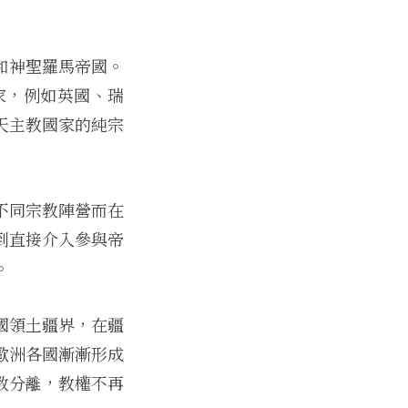
和神聖羅馬帝國。
家，例如英國、瑞
天主教國家的純宗
不同宗教陣營而在
到直接介入參與帝
。
國領土疆界，在疆
歐洲各國漸漸形成
教分離，教權不再