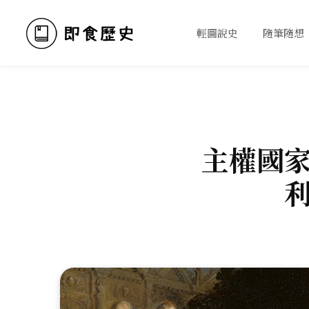
輕圖說史
隨筆隨想
主權國