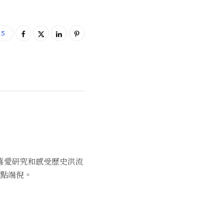
5
喜愛研究和感受歷史洪流
點端倪。