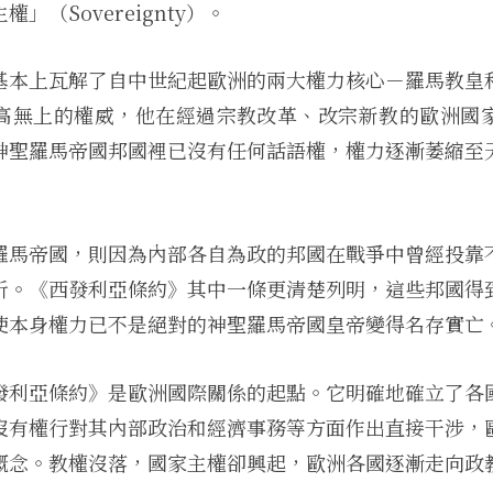
」（Sovereignty）。
基本上瓦解了自中世紀起歐洲的兩大權力核心－羅馬教皇
高無上的權威，他在經過宗教改革、改宗新教的歐洲國
神聖羅馬帝國邦國裡已沒有任何話語權，權力逐漸萎縮至
羅馬帝國，則因為內部各自為政的邦國在戰爭中曾經投靠
析。《西發利亞條約》其中一條更清楚列明，這些邦國得
使本身權力已不是絕對的神聖羅馬帝國皇帝變得名存實亡
發利亞條約》是歐洲國際關係的起點。它明確地確立了各
沒有權行對其內部政治和經濟事務等方面作出直接干涉，
概念。教權沒落，國家主權卻興起，歐洲各國逐漸走向政