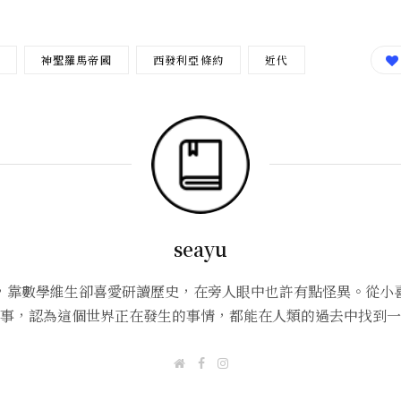
神聖羅馬帝國
西發利亞條約
近代
seayu
，靠數學維生卻喜愛研讀歷史，在旁人眼中也許有點怪異。從小
事，認為這個世界正在發生的事情，都能在人類的過去中找到一
W
F
I
e
a
n
b
c
s
s
e
t