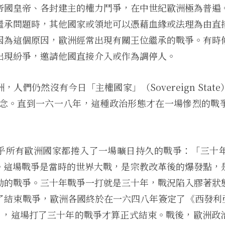
帝國皇帝、各封建主的權力鬥爭，在中世紀歐洲極為普遍
繼承問題時，其他國家或領地可以憑藉血緣或法理為由直
因為這個原因，歐洲經常出現有關王位繼承的戰爭。有時
出現紛爭，邀請他國直接介入或作為調停人。
，人們仍然沒有今日「主權國家」（Sovereign Stat
）的概念。直到一六一八年，這種政治形態才在一場慘烈的戰
乎所有歐洲國家都捲入了一場曠日持久的戰爭：「三十年戰爭
ar）。這場戰爭是當時的世界大戰，是宗教改革後的爆發點
動的戰爭。三十年戰爭一打就是三十年，戰況陷入膠著狀
了結束戰爭，歐洲各國終於在一六四八年簽定了《西發利亞條
halia），這場打了三十年的戰爭才算正式結束。戰後，歐洲