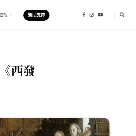
這裡
F
I
Y
贊助支持
a
n
o
c
s
u
e
t
T
b
a
u
o
g
b
o
r
e
k
a
m
《西發