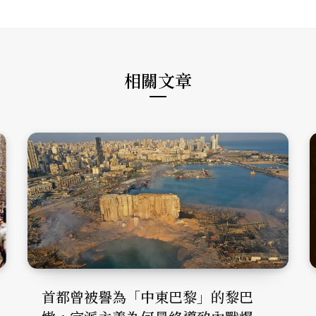
i
b
a
t
o
g
e
o
r
k
a
m
相關文章
首都曾被譽為「中東巴黎」的黎巴