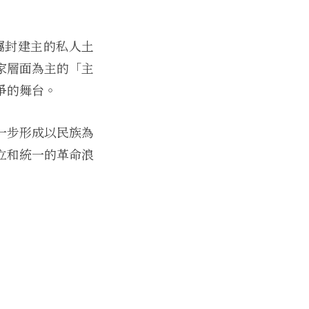
屬封建主的私人土
家層面為主的「主
爭的舞台。
一步形成以民族為
立和統一的革命浪