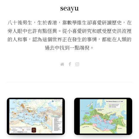
seayu
八十後男生，生於香港，靠數學維生卻喜愛研讀歷史，在
旁人眼中也許有點怪異。從小喜愛研究和感受歷史洪流裡
的人和事，認為這個世界正在發生的事情，都能在人類的
過去中找到一點端倪。
W
F
I
e
a
n
b
c
s
s
e
t
i
b
a
t
o
g
e
o
r
k
a
m