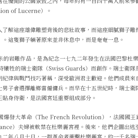
落在優閒的公園景致之內，每年約有一百四十萬人前來參
n of Lucerne）。
人了解這座雄偉雕塑背後的悲壯故事，而這座細膩獅子雕
」。這隻獅子躺著原來並非休息中，而是奄奄一息。
的岩雕作品，是為紀念一七九二年發生在法國巴黎杜樂麗宮（
陷時犧牲的瑞士衛隊（Swiss Guards）而創作。瑞士
明紀律與戰鬥技巧著稱，深受歐洲君主歡迎。他們成員來
士男子會選擇離鄉當僱傭兵。而早在十五世紀時，瑞士衛
王貼身侍衛，是法國宮廷重要組成部分。
發大革命（The French Revolution），法國國王
 of France）夫婦被軟禁在杜樂麗宮裡。後來，他們企圖
九二年八月十日，一群革命者衝擊杜樂麗宮，約一千名瑞