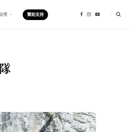
這裡
F
I
Y
贊助支持
a
n
o
c
s
u
e
t
T
b
a
u
o
g
b
o
r
e
k
a
m
隊