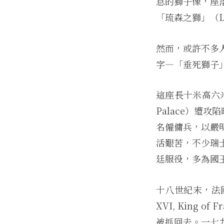
息的獅子像，座
「琉森之獅」（Lio
然而，或許不多
字—「垂死獅子
這座長十米高六米
Palace）遭攻
名僱傭兵，以嚴
活艱苦，不少瑞
廷服役，多為國
十八世紀末，法國爆
XVI, King
被抓回去。一七