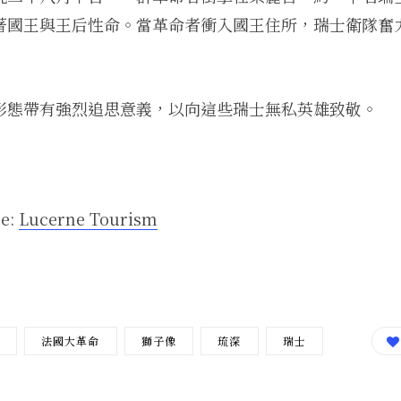
著國王與王后性命。當革命者衝入國王住所，瑞士衛隊奮
形態帶有強烈追思意義，以向這些瑞士無私英雄致敬。
ne:
Lucerne Tourism
法國大革命
獅子像
琉深
瑞士