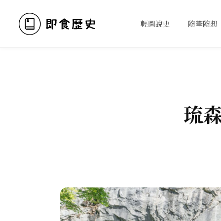
輕圖說史
隨筆隨想
琉