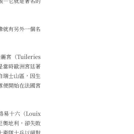
觀—它就是著名的
像就有另外一個名
Tuileries
衛隊是當時歐洲宮廷著
自瑞士山區，因生
隊便開始在法國宮
路易十六（Louix
出逃至奧地利，卻失敗
士衛隊士兵以絕對