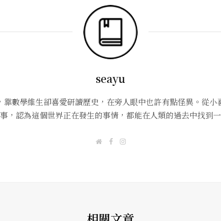
seayu
，靠數學維生卻喜愛研讀歷史，在旁人眼中也許有點怪異。從小
事，認為這個世界正在發生的事情，都能在人類的過去中找到一
W
F
I
e
a
n
b
c
s
s
e
t
i
b
a
t
o
g
e
o
r
k
a
m
相關文章