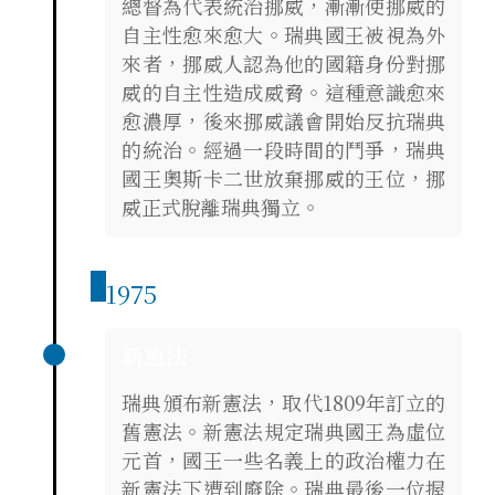
總督為代表統治挪威，漸漸使挪威的
自主性愈來愈大。瑞典國王被視為外
來者，挪威人認為他的國籍身份對挪
威的自主性造成威脅。這種意識愈來
愈濃厚，後來挪威議會開始反抗瑞典
的統治。經過一段時間的鬥爭，瑞典
國王奧斯卡二世放棄挪威的王位，挪
威正式脫離瑞典獨立。
1975
新憲法
瑞典頒布新憲法，取代1809年訂立的
舊憲法。新憲法規定瑞典國王為虛位
元首，國王一些名義上的政治權力在
新憲法下遭到廢除。瑞典最後一位握