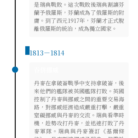
是瑞典戰敗。這次戰敗後瑞典割讓芬
蘭予俄羅斯，芬蘭成為了俄羅斯的附
庸。到了西元1917年，芬蘭才正式脫
離俄羅斯的統治，成為獨立國家。
1813－1814
吞併挪威
丹麥在拿破崙戰爭中支持拿破崙，後
來他們的艦隊被英國艦隊打敗。英國
控制了丹麥與挪威之間的重要交易海
路，對挪威經濟造成嚴重打擊，嚴重
窒礙挪威與丹麥的交流。瑞典看準時
機，趁勢攻打丹麥，並迅速打敗了丹
麥軍隊。瑞典與丹麥簽訂《基爾條