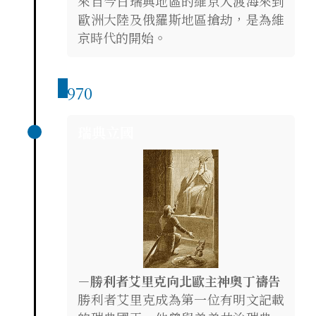
來自今日瑞典地區的維京人渡海來到
歐洲大陸及俄羅斯地區搶劫，是為維
京時代的開始。
970
瑞典立國
－勝利者艾里克向北歐主神奧丁禱告
勝利者艾里克成為第一位有明文記載