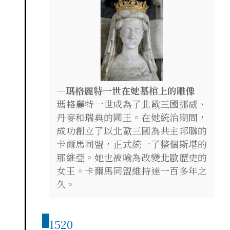
－瑪格麗特一世在她墓棺上的雕像
瑪格麗特一世成為了北歐三國挪威、
丹麥和瑞典的國王。在她統治期間，
成功創立了以北歐三國為共主邦聯的
卡爾馬同盟，正式統一了整個斯堪的
那維亞。她也被喻為改變北歐歷史的
女王。卡爾馬同盟維持達一百多年之
久。
1520