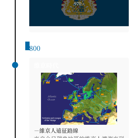
800
維京時代
－維京人遠征路線