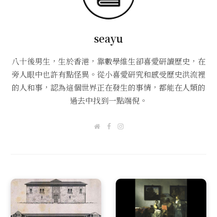
seayu
八十後男生，生於香港，靠數學維生卻喜愛研讀歷史，在
旁人眼中也許有點怪異。從小喜愛研究和感受歷史洪流裡
的人和事，認為這個世界正在發生的事情，都能在人類的
過去中找到一點端倪。
W
F
I
e
a
n
b
c
s
s
e
t
i
b
a
t
o
g
e
o
r
k
a
m