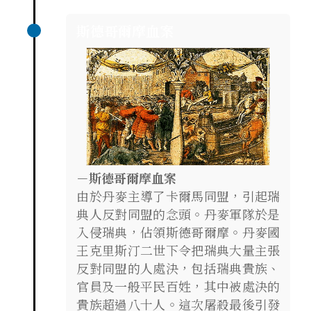
斯德哥爾摩血案
－斯德哥爾摩血案
由於丹麥主導了卡爾馬同盟，引起瑞
典人反對同盟的念頭。丹麥軍隊於是
入侵瑞典，佔領斯德哥爾摩。丹麥國
王克里斯汀二世下令把瑞典大量主張
反對同盟的人處決，包括瑞典貴族、
官員及一般平民百姓，其中被處決的
貴族超過八十人。這次屠殺最後引發