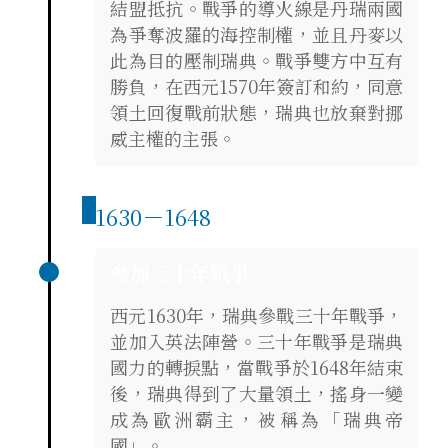
結盟抵抗。戰爭的導火線是丹瑞兩國
為爭奪波羅的海控制權，並且丹麥以
此為目的壓制瑞典。戰爭雙方中互有
勝負，在西元1570年簽訂和約，同意
領土回復戰前狀態，瑞典也放棄對挪
威主權的主張。
1630－1648
參加三十年戰爭
西元1630年，瑞典參戰三十年戰爭，
並加入英法陣營。三十年戰爭是瑞典
國力的轉捩點，當戰爭於1648年結束
後，瑞典得到了大量領土，搖身一變
成為歐洲霸主，被稱為「瑞典帝
國」。