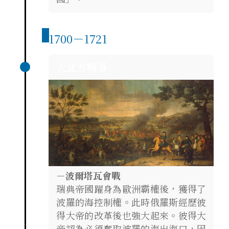
1700－1721
大北方戰爭
－波爾塔瓦會戰
瑞典帝國躍身為歐洲霸權後，獲得了
波羅的海控制權。此時俄羅斯經歷彼
得大帝的改革後也強大起來。彼得大
帝認為必須奪取波羅的海出海口，因