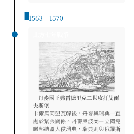
1563－1570
北方七年戰爭
－丹麥國王弗雷德里克二世攻打艾爾
夫斯堡
卡爾馬同盟瓦解後，丹麥與瑞典一直
處於緊張關係。丹麥與波蘭－立陶宛
聯邦結盟入侵瑞典，瑞典則與俄羅斯