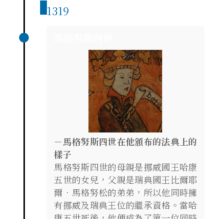
1319
馬格努斯四世
－馬格努斯四世在他頒布的法典上的
樣子
馬格努斯四世的母親是挪威國王哈康
五世的女兒，父親是瑞典國王比爾耶
爾．馬格努松的弟弟，所以他同時擁
有挪威及瑞典王位的繼承資格。當哈
康五世死後，他便成為了第一位同時