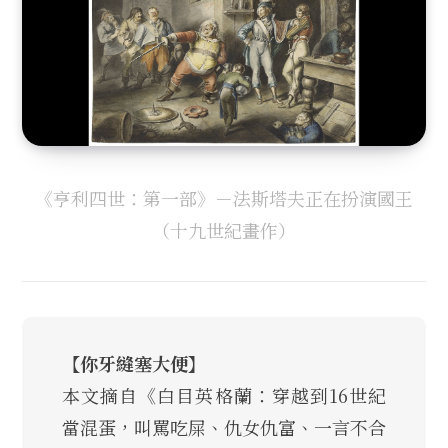
《亨利四世：第一部》－法斯塔夫正在扮演國王
（十九世紀畫作）
【你牙縫塞大便】
本文摘自《白目英格蘭：穿越到16世紀
當混蛋，叫罵吃屎、仇女仇富、一言不合