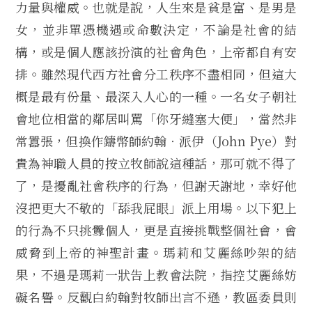
力量與權威。也就是說，人生來是貧是富、是男是
女，並非單憑機遇或命數決定，不論是社會的結
構，或是個人應該扮演的社會角色，上帝都自有安
排。雖然現代西方社會分工秩序不盡相同，但這大
概是最有份量、最深入人心的一種。一名女子朝社
會地位相當的鄰居叫罵「你牙縫塞大便」，當然非
常囂張，但換作鑄幣師約翰‧派伊（John Pye）對
貴為神職人員的按立牧師說這種話，那可就不得了
了，是擾亂社會秩序的行為，但謝天謝地，幸好他
沒把更大不敬的「舔我屁眼」派上用場。以下犯上
的行為不只挑釁個人，更是直接挑戰整個社會，會
威脅到上帝的神聖計畫。瑪莉和艾麗絲吵架的結
果，不過是瑪莉一狀告上教會法院，指控艾麗絲妨
礙名譽。反觀白約翰對牧師出言不遜，教區委員則