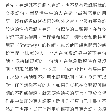
首先，這話既不是劇本台詞，也不是有意識寫就的
文學語句，而是活生生的人在街上高聲怒罵的用
語，沒有經過縝密構思的弦外之音，也沒有專為誰
設定的性格意涵。這是一句標準的口頭禪，在許多
情況下廣為使用，而悍婦和鄰居、鑄幣商和斯特普
尼區（Stepney）的牧師，或其他因膚色問題的糾
紛而鬧上法庭的人，也常在庭審記錄中留下這句
話。像這樣短短的一句話，在氣急敗壞時容易想
到，跟現代髒話「你吃屎」（eat shit）有異曲同
工之妙。這話雖不能用來展現聰明才智，倒是可以
對付任何讓你不爽的人。如果你真想在文藝復興時
期的不列顛使壞，就需要像這樣的語言。至於文學
作品中華麗的罵人詞藻，除非你打算自己出書，不
然忘了也罷。真正值得用心鑽研的辱罵言語，必須