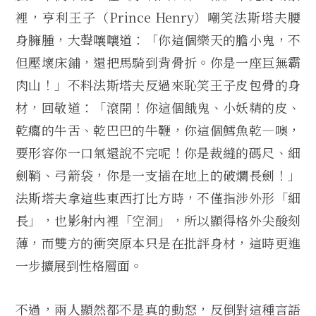
裡，亨利王子（Prince Henry）嘲笑法斯塔夫腰
身臃腫，大聲嚷嚷道：「你這個樂天的膽小鬼，不
但壓壞床鋪，還把馬騎到背骨折。你是一座巨無霸
肉山！」不料法斯塔夫反過來恥笑王子皮包骨的身
材，回敬道：「滾開！你這個餓鬼、小妖精的皮、
乾癟的牛舌、乾巴巴的牛鞭，你這個鱈魚乾—噢，
要形容你一口氣還說不完呢！你是裁縫的碼尺、細
劍鞘、弓箭袋，你是一支插在地上的破爛長劍！」
法斯塔夫拿這些東西打比方時，不僅指涉外形「細
長」，也影射內裡「空洞」，所以顯得格外尖酸刻
薄，而雙方的衝突原本只是在批評身材，這時更進
一步擴展到性格層面。
不過，兩人顯然都不是真的動怒，反倒對這種言語