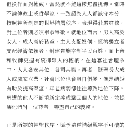
但換作面對權威，當然就不能這樣無禮挑釁。當時
不論傳教士或哲學家，一致認為人人都該守本分，
按照神所制定的世界階層秩序，表現得莊嚴肅穆，
對上位者則必須畢恭畢敬。就地位而言，男人高於
女人、成人高於孩童、主人支配奴僕、經濟獨立者
支配經濟依賴者、封建貴族宰制平民百姓，而上帝
和牧師更握有統御眾人的權柄。在這套社會體系
中，人人各安其位，各司其職。再者，隨著長大成
人或成家立業，社會地位也會與日俱變，像是結婚
有助於提高聲望，年老病弱卻往往導致地位下降。
周遭的他人不斷重新定義或鞏固個人的地位，並提
醒他們對「位尊者」善盡自己的義務。
正是所謂的神聖秩序，賦予這種階級觀牢不可破的