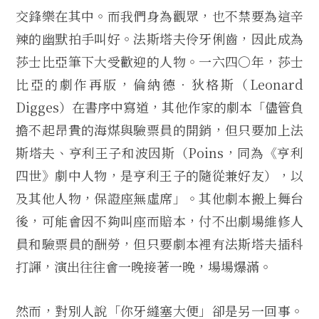
交鋒樂在其中。而我們身為觀眾，也不禁要為這辛
辣的幽默拍手叫好。法斯塔夫伶牙俐齒，因此成為
莎士比亞筆下大受歡迎的人物。一六四○年，莎士
比亞的劇作再版，倫納德‧狄格斯（Leonard
Digges）在書序中寫道，其他作家的劇本「儘管負
擔不起昂貴的海煤與驗票員的開銷，但只要加上法
斯塔夫、亨利王子和波因斯（Poins，同為《亨利
四世》劇中人物，是亨利王子的隨從兼好友），以
及其他人物，保證座無虛席」。其他劇本搬上舞台
後，可能會因不夠叫座而賠本，付不出劇場維修人
員和驗票員的酬勞，但只要劇本裡有法斯塔夫插科
打諢，演出往往會一晚接著一晚，場場爆滿。
然而，對別人說「你牙縫塞大便」卻是另一回事。