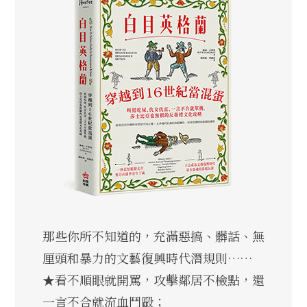
那些你所不知道的，充滿惡搞、髒話、無
厘頭和暴力的文藝復興時代潛規則……
★看不順眼就開罵，攻擊鄰居不檢點，還
一言不合就流血鬥毆；