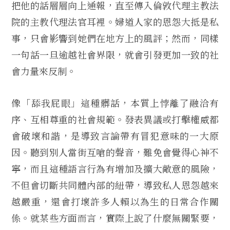
把他的話層層向上通報，直至傳入倫敦代理主教法
院的主教代理法官耳裡。婦道人家的恩怨大抵是私
事，只會影響到她們在地方上的風評；然而，同樣
一句話一旦逾越社會界限，就會引發更加一致的社
會力量來反制。
像「舔我屁眼」這種髒話，本質上悖離了融洽有
序、互相尊重的社會規範。發表異議或打擊權威都
會破壞和諧，是導致言論帶有冒犯意味的一大原
因。聽到別人當街互嗆的聲音，難免會覺得心神不
寧，而且這種語言行為有增加及擴大敵意的風險，
不但會切斷共同體內部的紐帶，導致私人恩怨越來
越嚴重，還會打壞許多人賴以為生的日常合作關
係。就某些方面而言，實際上說了什麼無關緊要，