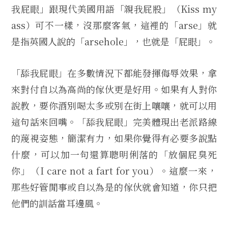
我屁眼」跟現代美國用語「親我屁股」（Kiss my
ass）可不一樣，沒那麼客氣，這裡的「arse」就
是指英國人說的「arsehole」，也就是「屁眼」。
「舔我屁眼」在多數情況下都能發揮侮辱效果，拿
來對付自以為高尚的傢伙更是好用。如果有人對你
說教，要你酒別喝太多或別在街上嚷嚷，就可以用
這句話來回嘴。「舔我屁眼」完美體現出老派路線
的蔑視姿態，簡潔有力，如果你覺得有必要多說點
什麼，可以加一句還算聰明俐落的「放個屁臭死
你」（I care not a fart for you）。這麼一來，
那些好管閒事或自以為是的傢伙就會知道，你只把
他們的訓話當耳邊風。