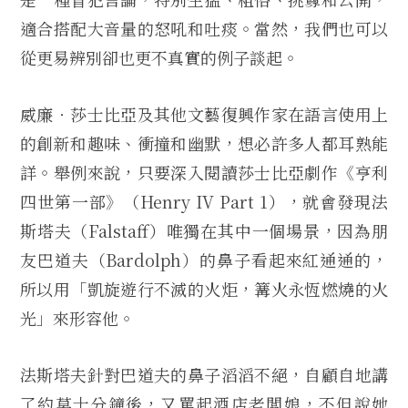
適合搭配大音量的怒吼和吐痰。當然，我們也可以
從更易辨別卻也更不真實的例子談起。
威廉‧莎士比亞及其他文藝復興作家在語言使用上
的創新和趣味、衝撞和幽默，想必許多人都耳熟能
詳。舉例來說，只要深入閱讀莎士比亞劇作《亨利
四世第一部》（Henry IV Part 1），就會發現法
斯塔夫（Falstaff）唯獨在其中一個場景，因為朋
友巴道夫（Bardolph）的鼻子看起來紅通通的，
所以用「凱旋遊行不滅的火炬，篝火永恆燃燒的火
光」來形容他。
法斯塔夫針對巴道夫的鼻子滔滔不絕，自顧自地講
了約莫十分鐘後，又罵起酒店老闆娘，不但說她