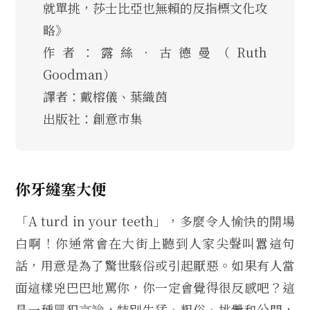
就單挑，莎士比亞也無賴的反指標文化攻
略》
作者：露絲．古德曼（Ruth
Goodman）
譯者：戴榕儀、葉織茵
出版社：創意市集
你牙縫塞大便
「A turd in your teeth」，多麼令人愉快的開場
白啊！你通常會在大街上聽到人家尖聲叫囂這句
話，用意是為了驚世駭俗或引起厭惡。如果有人當
面這樣兇巴巴地罵你，你一定會覺得很反感吧？這
是一種冒犯言論，特別生猛、粗俗、挑釁和公開，