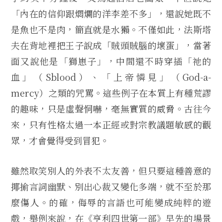
「內在的信仰跟燜爛的洋李差不多」，還說她既不
是魚也不是肉，簡直就是水獺。不僅如此，法斯塔
夫在背地裡把王子說成「賊頭賊腦的壞蛋」，當著
面又說他是「獅崽子」，中間還不時穿插「祂的
血」（Sblood）、「上帝憐見」（God-a-
mercy）之類的咒罵。這些例子在本質上有種荒謬
的趣味，只是虛聲恫嚇，毫無實質的威脅。古往今
來，只有性格太過一本正經或對宗教議題敏感的觀
眾，才會覺得受到冒犯。
雖然取笑別人的外表不太友善，但只要這種善意的
揶揄言詞幽默、別出心裁又變化多端，就不至於那
麼傷人。的確，侮辱的言語也可能變成純粹的遊
戲，舉例來說，在《亨利四世第一部》早先的場景