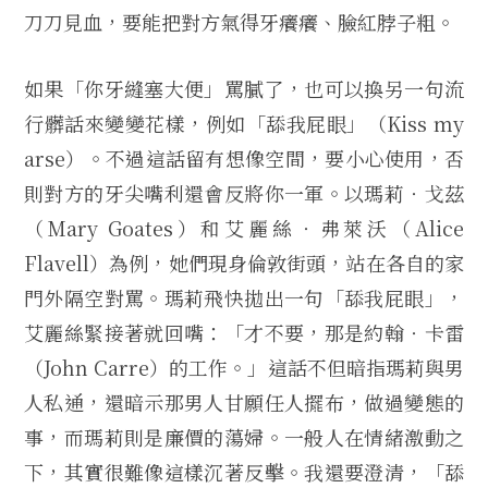
刀刀見血，要能把對方氣得牙癢癢、臉紅脖子粗。
如果「你牙縫塞大便」罵膩了，也可以換另一句流
行髒話來變變花樣，例如「舔我屁眼」（Kiss my
arse）。不過這話留有想像空間，要小心使用，否
則對方的牙尖嘴利還會反將你一軍。以瑪莉‧戈茲
（Mary Goates）和艾麗絲‧弗萊沃（Alice
Flavell）為例，她們現身倫敦街頭，站在各自的家
門外隔空對罵。瑪莉飛快拋出一句「舔我屁眼」，
艾麗絲緊接著就回嘴：「才不要，那是約翰‧卡雷
（John Carre）的工作。」這話不但暗指瑪莉與男
人私通，還暗示那男人甘願任人擺布，做過變態的
事，而瑪莉則是廉價的蕩婦。一般人在情緒激動之
下，其實很難像這樣沉著反擊。我還要澄清，「舔