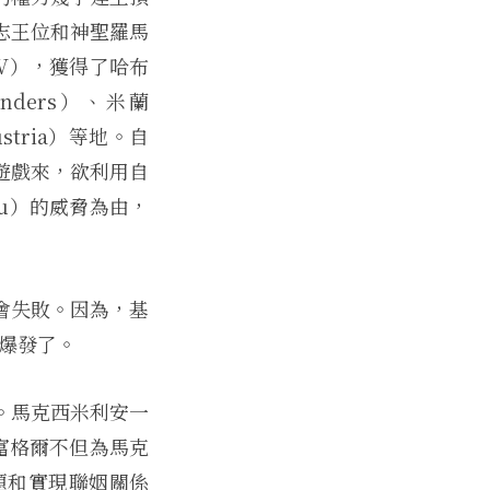
志王位和神聖羅馬
l V），獲得了哈布
ders）、米蘭
stria）等地。自
遊戲來，欲利用自
u
）的威脅為由，
會失敗。因為，基
）爆發了。
。馬克西米利安一
富格爾不但為馬克
題和實現聯姻關係