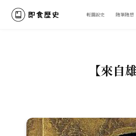
輕圖說史
隨筆隨想
【來自