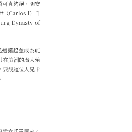
這招可真夠絕，胡安
arlos I）自
ynasty of
迅速掘起並成為能
其在美洲的廣大殖
，要說這位人兄卡
。
紛紛建立起王國來。