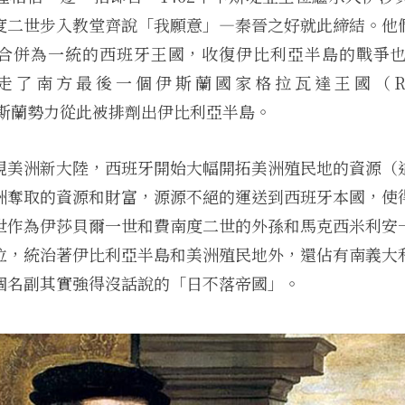
度二世步入教堂齊說「我願意」—秦晉之好就此締結。他
合併為一統的西班牙王國，收復伊比利亞半島的戰爭也愈
了南方最後一個伊斯蘭國家格拉瓦達王國（Reino n
，伊斯蘭勢力從此被排劑出伊比利亞半島。
現美洲新大陸，西班牙開始大幅開拓美洲殖民地的資源（
洲奪取的資源和財富，源源不絕的運送到西班牙本國，使
世作為伊莎貝爾一世和費南度二世的外孫和馬克西米利安
位，統治著伊比利亞半島和美洲殖民地外，還佔有南義大
個名副其實強得沒話說的「日不落帝國」。