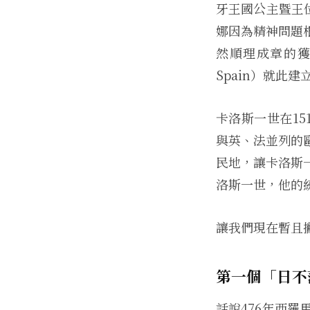
牙王國公主暨王位
娜因為精神問題根
然順理成章的獲得
Spain）就此建
卡洛斯一世在1
與英、法並列的
民地，讓卡洛斯
洛斯一世，他的
讓我們現在暫且
第一個「日不
話說476年西羅