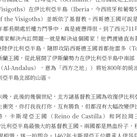
isigoths）在伊比利亞半島（Iberia，今西班牙和葡
 of the Visigoths）並皈依了基督教。西哥德王國
年都長期處於權力鬥爭中，真是疲憊得很。到了西元711
國家解決內訌問題—就是解決這個國家！他們渡過直布羅陀海
tar）登陸伊比利亞半島，隨即攻陷西哥德王國首都拖雷多（T
斯蘭王國，從此展開了伊斯蘭勢力在伊比利亞半島中南部
Al-Andalus），意為「西方之地」）將近800年的
利亞半島北部的山區。
未晚，此後的幾個世紀，北方諸基督教王國為收復伊比利
生衝突，你打我我打你，互有勝負，但都沒有大幅改變伊
卡斯堤亞王國（Reino de Castilla）和阿拉岡王
成為伊比利亞半島最強大的基督教王國。兩國都是熱血份子，
惺相惜，遂一拍即合。1462年卡斯堤亞王位繼承人伊莎