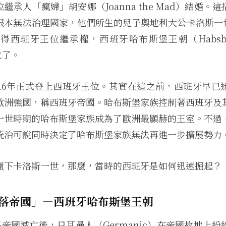
繼承人「瘋婦」胡安娜（Joanna the Mad）結婚。
本無法治理國家，他們所生的兒子奧地利大公卡洛斯一世（C
西班牙王位繼承權，西班牙哈布斯堡王朝（Habsburg D
立了。
516年正式登上西班牙王位。其實在這之前，西班牙早已
歐洲強國，稱西班牙帝國。哈布斯堡家族控制著西班牙及
一世時期的哈布斯堡家族成為了歐洲最顯赫的王室。不過
統治可說同時決定了哈布斯堡家族無法再進一步擴展勢力
撇下卡洛斯一世，那麼，當時的西班牙是如何迅速掘起？
落帝國」—西班牙哈布斯堡王朝
馬帝國滅亡後，日耳曼人（Germanic）在帝國故地上