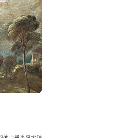
的權力幾乎達至頂