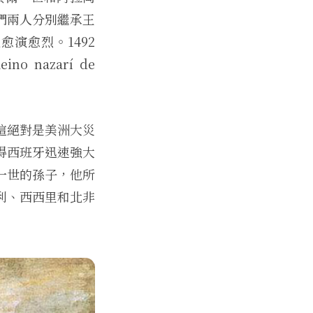
們兩人分別繼承王
演愈烈。1492
azarí de
這絕對是美洲大災
得西班牙迅速強大
一世的孫子，他所
利、西西里和北非