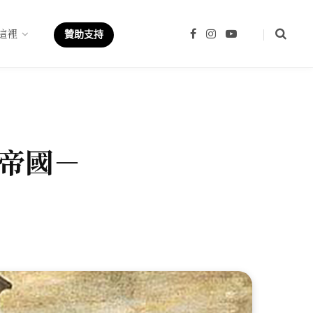
這裡
F
I
Y
贊助支持
a
n
o
c
s
u
e
t
T
b
a
u
o
g
b
o
r
e
k
a
m
帝國－