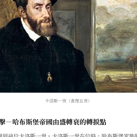
卡洛斯一世（查理五世）
擊—哈布斯堡帝國由盛轉衰的轉捩點
回到這位卡洛斯一世。卡洛斯一世在位時，哈布斯堡家族