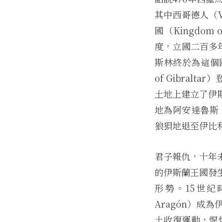
其中西哥德人（V
國（Kingdom
度，立國二百多
斯林終於為這個
of Gibral
土地上建立了伊
地為阿安達魯斯（
狼狽地退至伊比
君子報仇，十年
的伊斯蘭王國發
形勢。15世紀時，
Aragón）
土收復運動，惺