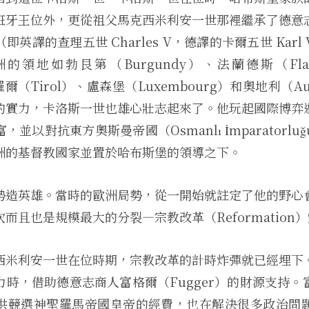
班牙王位外，更從祖父馬克西米利安一世那裡繼承了德意
英譯的查理五世 Charles V，德譯的卡爾五世 Kar
的領地如勃艮第（Burgundy）、法蘭德斯（Flan
羅爾（Tirol）、盧森堡（Luxembourg）和奧地利（Au
的實力，卡洛斯一世也雄心壯志起來了。他玩起國際博弈
富，並以對抗東方奧斯曼帝國（
Osmanlı İmparatorluğ
洲的基督教國家並置於哈布斯堡的領導之下。
勢造英雄。當時的歐洲局勢，從一開始就註定了他的野心
而且也是規模最大的分裂—宗教改革（Reformation
西米利安一世在位時期，宗教改革的計時炸彈就已經埋下
力時，借助德意志商人富格爾（Fugger）的財源支持。
供競選神聖羅馬帝國皇帝的經費，也在解決很多政治問