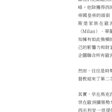
峰。他除獲得西
帝國皇帝的頭銜（即
斯堡家族在歐洲
（Milan）、蒂
知擁有如此強橫
己的影響力和財
企圖聯合所有歐
然而，往往是時
督教迎來了第二次
其實，早在馬克
世在歐洲擴張勢
西米利安一世提