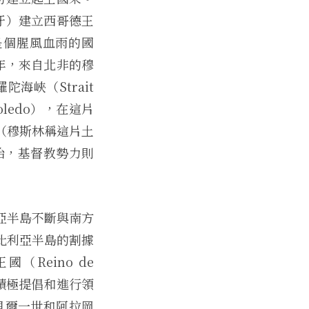
萄牙）建立西哥德王
可說是個腥風血雨的國
年，來自北非的穆
峽（Strait
oledo），在這片
（穆斯林稱這片土
統治，基督教勢力則
亞半島不斷與南方
比利亞半島的割據
國（Reino de
積極提倡和進行領
貝爾一世和阿拉岡