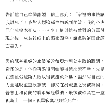
告訴他自己準備離婚，信上寫到：「家裡的事快讓
我煩死了！我對人類這種生物感到絕望，我的心也
已化成槁木死灰……。＊」這封信被敵對的英軍發
現之後，成為報紙上的獨家頭條，讓拿破崙因此顏
面盡失。
與約瑟芬離婚的拿破崙改和奧地利公主政治聯姻，
奇怪的是，他從再婚後開始變得越來越不幸，先是
在遠征俄羅斯大敗以後被流放外島，雖然靠自己的
力量逃脫並重振旗鼓，卻又在滑鐵盧之役被英國、
普魯士和荷蘭的聯軍徹底擊潰，最後被軟禁在一座
孤島上，一個人孤單寂寞地迎接死亡。