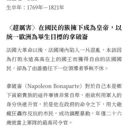
生卒年：1769年－1821年
〈超厲害〉在國民的簇擁下成為皇帝，以
統一歐洲為畢生目標的拿破崙
法國大革命以後，法國境內陷入一片混亂，本該因
為打敗永遠高高在上的國王而獲得自由的法國國
民，卻為了由誰擔任下一位領導者爭執不休。
拿破崙（Napoleon Bonaparte）對於自己本是鄉
下貧窮貴族的這件事情非常自卑，亟欲利用軍人的
身分快速升官，於是他在政府的命令之下，用大砲
瘋狂轟炸反抗的市民，成功鎮壓暴動，年僅二十六
歲就當上軍隊的最高司令官。