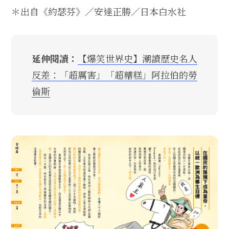
＊出自《約瑟芬》／安達正勝／日本白水社
延伸閱讀：
【爆笑世界史】潮讀歷史名人
反差：「超厲害」「超糟糕」阿拉伯的勞
倫斯