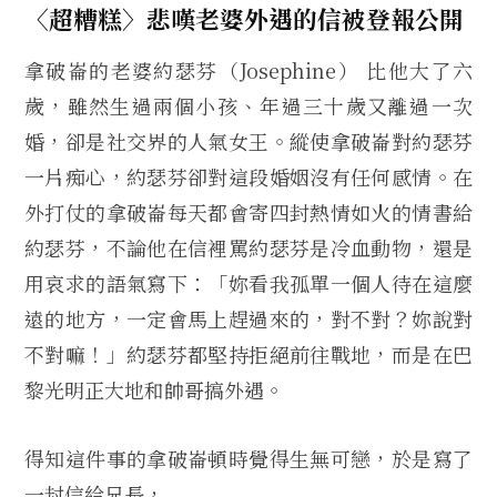
〈超糟糕〉悲嘆老婆外遇的信被登報公開
拿破崙的老婆約瑟芬（Josephine） 比他大了六
歲，雖然生過兩個小孩、年過三十歲又離過一次
婚，卻是社交界的人氣女王。縱使拿破崙對約瑟芬
一片痴心，約瑟芬卻對這段婚姻沒有任何感情。在
外打仗的拿破崙每天都會寄四封熱情如火的情書給
約瑟芬，不論他在信裡罵約瑟芬是冷血動物，還是
用哀求的語氣寫下：「妳看我孤單一個人待在這麼
遠的地方，一定會馬上趕過來的，對不對？妳說對
不對嘛！」約瑟芬都堅持拒絕前往戰地，而是在巴
黎光明正大地和帥哥搞外遇。
得知這件事的拿破崙頓時覺得生無可戀，於是寫了
一封信給兄長，