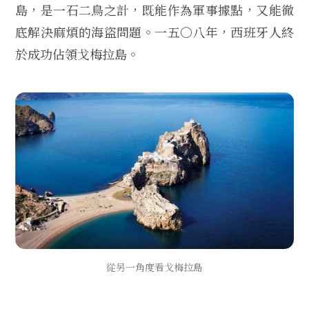
島，是一石二鳥之計，既能作為軍事據點，又能徹
底解決麻煩的海盜問題。一五○八年，西班牙人終
於成功佔領戈梅拉島。
從另一角度看戈梅拉島