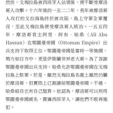
然而，戈梅拉島被西班牙人佔領後，便不斷受摩洛
哥人攻擊。十六年後的一五二二年，長年被摩洛哥
人攻打的戈拉海島終於被攻陷，島上守軍全軍覆
沒，至此戈梅拉島便受摩洛哥人統治。一五五四
年，摩洛哥君主阿里．阿布．哈桑（Ali Abu
Hassun）在鄂圖曼帝國（Ottoman Empire）出
兵支持下取得王位。鄂圖曼帝國是當時一等強國，
勢力如日方中，更是伊斯蘭世界老大哥。為了答謝
鄂圖曼帝國出兵支持，哈桑允許鄂圖曼帝國在戈梅
拉島上駐軍。於是，雖然戈梅拉島名義上雖然仍屬
於摩洛哥，但實際上已割讓給鄂圖曼帝國。不過，
哈桑暗自也有自己盤算。他認為，摩洛哥可以利用
鄂圖曼帝國威名，震懾西班牙人，讓他們不敢再進
犯。