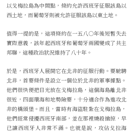
以戈梅拉島為中間點，條約允許西班牙征服該島以
西土地，而葡萄牙則被允許征服該島以東土地。
值得一提的是，這項條約在一五八○年後短暫失去
實際意義，該年起西班牙和葡萄牙兩國變成了共主
邦聯，這種政治狀況維持了八十年。
於是，西班牙人展開它在北非的征服行動。要馳騁
北非，首要條件是設立一個位於北非的軍事據點。
他們很快便把目光放在戈梅拉島，這個海島離北非
很近，四面環海和地勢險要，十分適合作為進攻北
非的橋頭堡。而且，當時有海盜駐紮在戈梅拉島，
他們經常侵擾西班牙南部，並在那裡燒殺搶掠，早
已讓西班牙人非常不滿。也就是說，攻佔戈拉海