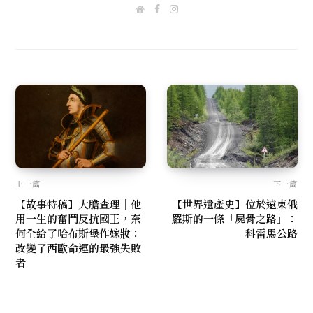
W
F
I
e
a
n
b
c
s
s
e
t
i
b
a
t
o
g
e
o
r
k
a
m
上一篇
下一篇
【故事特稿】大膽查理｜他
【世界遺產史】位於遠東俄
用一生的奮鬥反抗國王，奈
羅斯的一條「屍骨之路」：
何全給了哈布斯堡作嫁妝：
科雷馬公路
改變了西歐命運的最強失敗
者