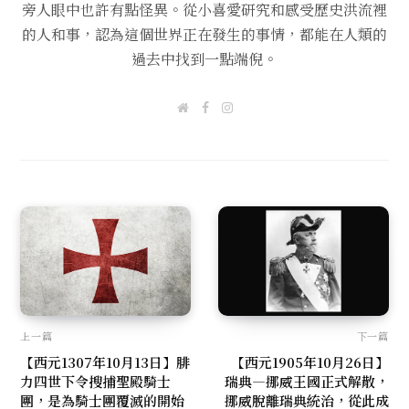
旁人眼中也許有點怪異。從小喜愛研究和感受歷史洪流裡
的人和事，認為這個世界正在發生的事情，都能在人類的
過去中找到一點端倪。
W
F
I
e
a
n
b
c
s
s
e
t
i
b
a
t
o
g
e
o
r
k
a
m
上一篇
下一篇
【西元1307年10月13日】腓
【西元1905年10月26日】
力四世下令搜捕聖殿騎士
瑞典—挪威王國正式解散，
團，是為騎士團覆滅的開始
挪威脫離瑞典統治，從此成