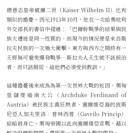
德意志皇帝威廉二世（Kaiser Wilhelm II）也有
類似的擔憂。西元1913年10月，他在一次給奧地利
外交部長的書信中提過：「巴爾幹戰爭的結果與民
族大遷徙是同一性質的，而現今的情況便是來自斯
拉夫民族的一次強大衝擊。東方與西方之間終有一
天將無可避免爆發戰爭…斯拉夫人天生就不該統治
者，而只該服從，這他們必須受到教訓。」
這種擔憂後來成為為第一次世界大戰的近因，奧匈
皇儲斐迪南大公（Archduke Ferdinand of
Austria）被民族主義狂熱者、塞爾維亞裔的波斯
尼亞人加夫里洛．普林西普（Gavrilo Princip）
給暗殺身亡。奧匈帝國以此向塞爾維亞宣戰，藉以
解決巴爾幹問題，導致第一次世界大戰的爆發。