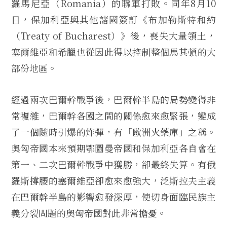
羅馬尼亞（Romania）的聯軍打敗。同年8月10
日，保加利亞與其他諸國簽訂《布加勒斯特和約
（Treaty of Bucharest）》後，喪失大量領土，
塞爾維亞和希臘也從因此得以控制整個馬其頓的大
部份地區。
經過兩次巴爾幹戰爭後，巴爾幹半島的局勢變得非
常複雜，巴爾幹各國之間的關係愈來愈緊張，變成
了一個隨時引爆的炸彈，有「歐洲火藥庫」之稱。
奧匈帝國本來預期鄂圖曼帝國和保加利亞各自會在
第一、二次巴爾幹戰爭中獲勝，卻最終失算。有俄
羅斯撐腰的塞爾維亞卻愈來愈強大，泛斯拉夫主義
在巴爾幹半島的影響愈發深厚，使切身面臨民族主
義分裂問題的奧匈帝國對此非常擔憂。