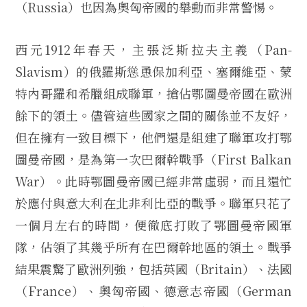
（Russia）也因為奧匈帝國的舉動而非常警惕。
西元1912年春天，主張泛斯拉夫主義（Pan-
Slavism）的俄羅斯慫恿保加利亞、塞爾維亞、蒙
特內哥羅和希臘組成聯軍，搶佔鄂圖曼帝國在歐洲
餘下的領土。儘管這些國家之間的關係並不友好，
但在擁有一致目標下，他們還是組建了聯軍攻打鄂
圖曼帝國，是為第一次巴爾幹戰爭（First Balkan
War）。此時鄂圖曼帝國已經非常虛弱，而且還忙
於應付與意大利在北非利比亞的戰爭。聯軍只花了
一個月左右的時間，便徹底打敗了鄂圖曼帝國軍
隊，佔領了其幾乎所有在巴爾幹地區的領土。戰爭
結果震驚了歐洲列強，包括英國（Britain）、法國
（France）、奧匈帝國、德意志帝國（German