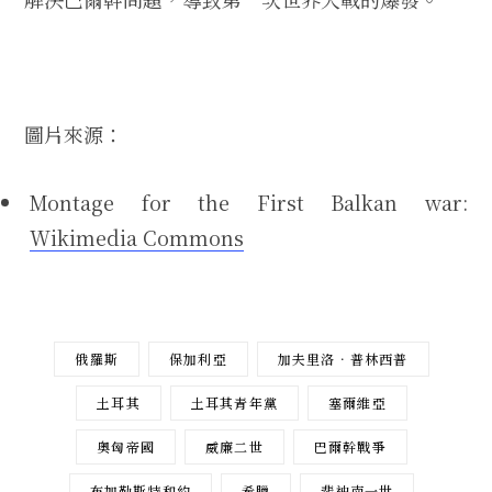
圖片來源：
Montage for the First Balkan war:
Wikimedia Commons
俄羅斯
保加利亞
加夫里洛．普林西普
土耳其
土耳其青年黨
塞爾維亞
奧匈帝國
威廉二世
巴爾幹戰爭
布加勒斯特和約
希臘
斐迪南一世