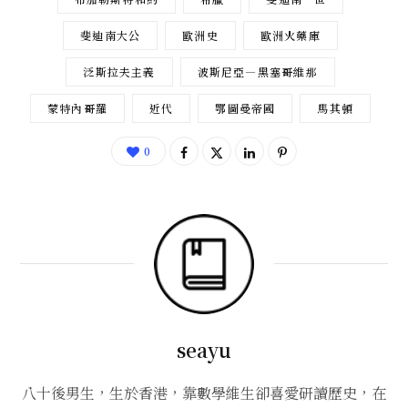
斐迪南大公
歐洲史
歐洲火藥庫
泛斯拉夫主義
波斯尼亞—黑塞哥維那
蒙特內哥羅
近代
鄂圖曼帝國
馬其頓
0
seayu
八十後男生，生於香港，靠數學維生卻喜愛研讀歷史，在