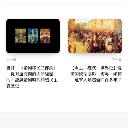
i
b
a
t
o
g
e
o
r
k
a
m
上一篇
下一篇
書評：《帝國移民三部曲》
【君王、疫疾、世界史】愛
－從有血有肉的人所經歷
情的致命陰影－梅毒，如何
的，認識帝國時代和殖民主
危害人類超過四百多年？
義歷史