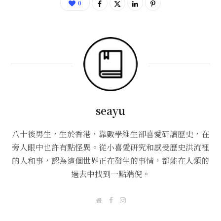
0
seayu
八十後男生，生於香港，靠數學維生卻喜愛研讀歷史，在
旁人眼中也許有點怪異。從小喜愛研究和感受歷史洪流裡
的人和事，認為這個世界正在發生的事情，都能在人類的
過去中找到一點端倪。
W
F
I
e
a
n
b
c
s
s
e
t