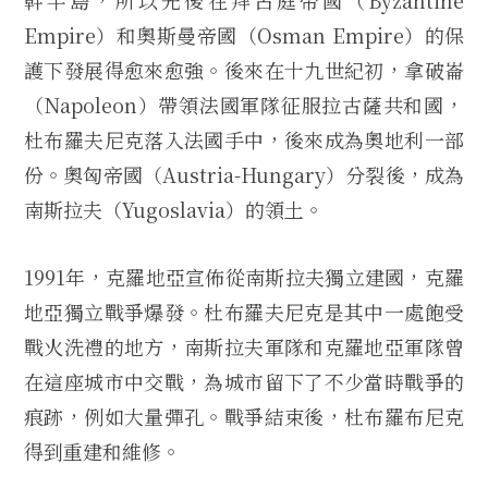
幹半島，所以先後在拜占庭帝國（Byzantine
Empire）和奧斯曼帝國（Osman Empire）的保
護下發展得愈來愈強。後來在十九世紀初，拿破崙
（Napoleon）帶領法國軍隊征服拉古薩共和國，
杜布羅夫尼克落入法國手中，後來成為奧地利一部
份。奧匈帝國（Austria-Hungary）分裂後，成為
南斯拉夫（Yugoslavia）的領土。
1991年，克羅地亞宣佈從南斯拉夫獨立建國，克羅
地亞獨立戰爭爆發。杜布羅夫尼克是其中一處飽受
戰火洗禮的地方，南斯拉夫軍隊和克羅地亞軍隊曾
在這座城市中交戰，為城市留下了不少當時戰爭的
痕跡，例如大量彈孔。戰爭結束後，杜布羅布尼克
得到重建和維修。