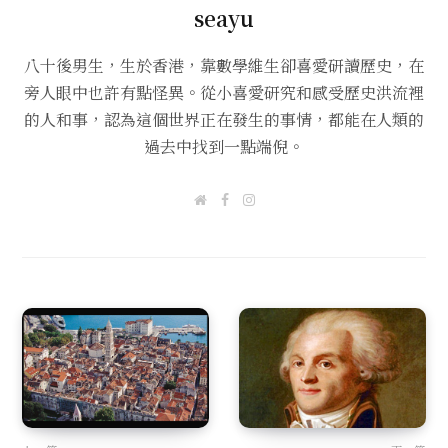
seayu
八十後男生，生於香港，靠數學維生卻喜愛研讀歷史，在
旁人眼中也許有點怪異。從小喜愛研究和感受歷史洪流裡
的人和事，認為這個世界正在發生的事情，都能在人類的
過去中找到一點端倪。
W
F
I
e
a
n
b
c
s
s
e
t
i
b
a
t
o
g
e
o
r
k
a
m