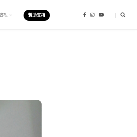
這裡
F
I
Y
贊助支持
a
n
o
c
s
u
e
t
T
b
a
u
o
g
b
o
r
e
k
a
m