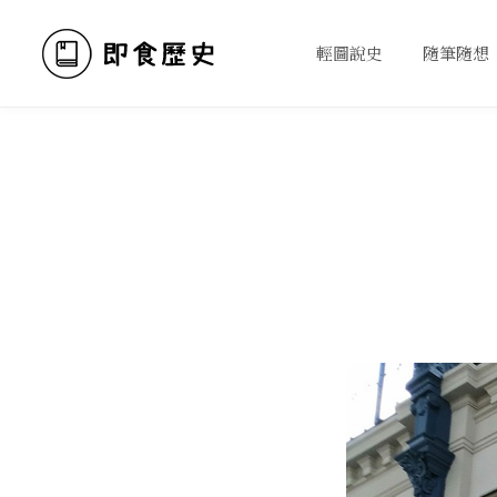
輕圖說史
隨筆隨想