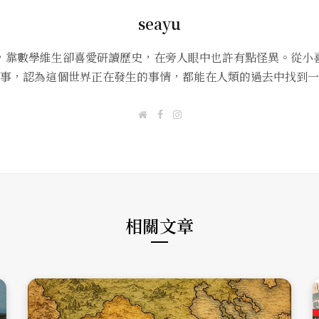
seayu
，靠數學維生卻喜愛研讀歷史，在旁人眼中也許有點怪異。從小
事，認為這個世界正在發生的事情，都能在人類的過去中找到一
W
F
I
e
a
n
b
c
s
s
e
t
i
b
a
t
o
g
e
o
r
k
a
m
相關文章