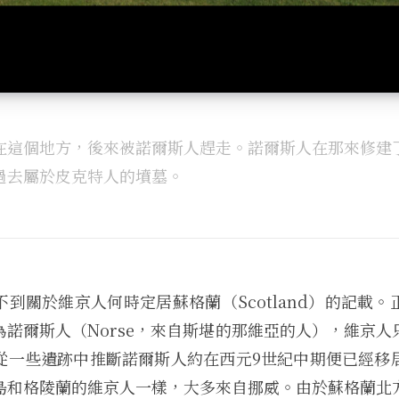
在這個地方，後來被諾爾斯人趕走。諾爾斯人在那來修建
過去屬於皮克特人的墳墓。
到關於維京人何時定居蘇格蘭（Scotland）的記載
為諾爾斯人（Norse，來自斯堪的那維亞的人），維京人
從一些遺跡中推斷諾爾斯人約在西元9世紀中期便已經移
島和格陵蘭的維京人一樣，大多來自挪威。由於蘇格蘭北