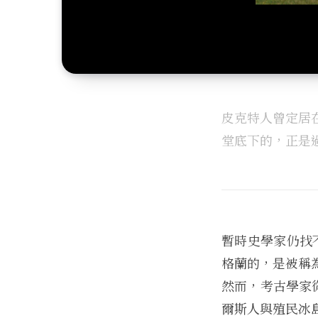
皮克特人曾定居
堂底下的，正是
暫時史學家仍找不
格蘭的，是被稱
然而，考古學家
爾斯人與殖民冰