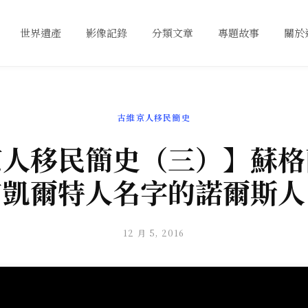
世界遺產
影像記錄
分類文章
專題故事
關於
古維京人移民簡史
京人移民簡史（三）】蘇格
有凱爾特人名字的諾爾斯人
12 月 5, 2016