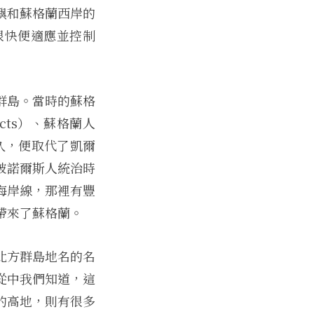
嶼和蘇格蘭西岸的
人很快便適應並控制
群島。當時的蘇格
cts）、蘇格蘭人
不久，便取代了凱爾
被諾爾斯人統治時
海岸線，那裡有豐
帶來了蘇格蘭。
北方群島地名的名
從中我們知道，這
的高地，則有很多