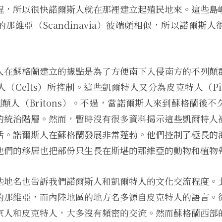
程，所以很快諾爾斯人就在那裡建立起殖民地來。這些島
那維亞（Scandinavia）彼端頗相似，所以諾爾斯
人在蘇格蘭建立的據點是為了方便南下入侵南方的不列顛
（Celts）所控制。這些凱爾特人又分為皮克特人（Pi
不列顛人（Britons）。不過，當諾爾斯人來到蘇格蘭後
的統治階層。然而，暫時沒有很多資料揭示這些凱爾特人
活。諾爾斯人在蘇格蘭發展非常蓬勃。他們控制了極長的
他們的移居也把部份只生長在斯堪的那維亞的動物和植物
些地名也告訴我們諾爾斯人和凱爾特人的文化交流程度。
的那維亞，而內陸地區的地方名多源自皮克特人的語言。
京人和皮克特人，大多沒有頻密的交流。然而蘇格蘭西部