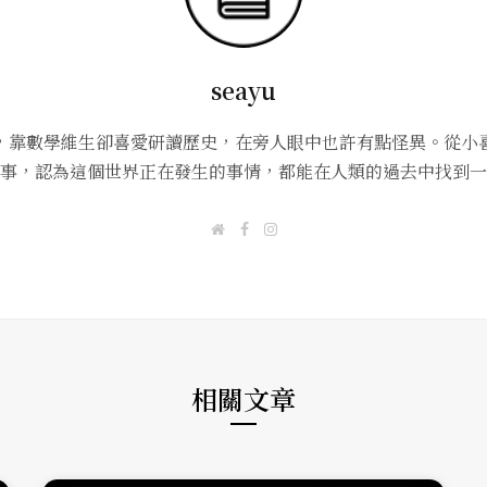
seayu
，靠數學維生卻喜愛研讀歷史，在旁人眼中也許有點怪異。從小
事，認為這個世界正在發生的事情，都能在人類的過去中找到一
W
F
I
e
a
n
b
c
s
s
e
t
i
b
a
t
o
g
e
o
r
k
a
m
相關文章