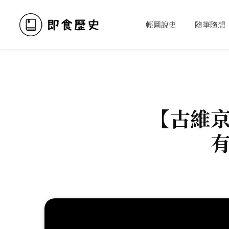
輕圖說史
隨筆隨想
【古維