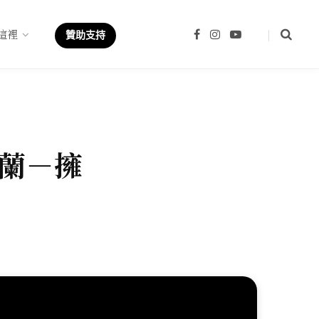
這裡
F
I
Y
贊助支持
a
n
o
c
s
u
e
t
T
b
a
u
o
g
b
o
r
e
k
a
m
蘭－擁