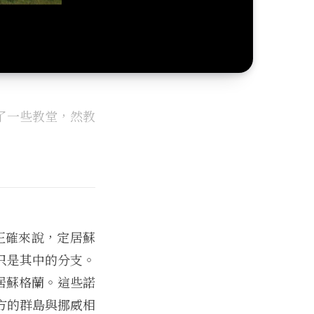
了一些教堂，然教
。正確來說，定居蘇
只是其中的分支。
居蘇格蘭。這些諾
方的群島與挪威相