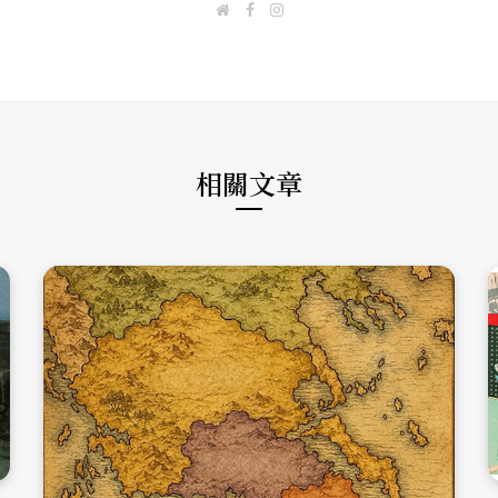
W
F
I
e
a
n
b
c
s
s
e
t
i
b
a
t
o
g
e
o
r
k
a
m
相關文章