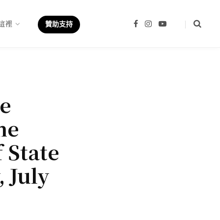
這裡
F
I
Y
贊助支持
a
n
o
c
s
u
e
t
T
b
a
u
o
g
b
o
r
e
k
a
m
he
he
 State
 July