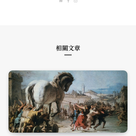
W
F
I
e
a
n
b
c
s
s
e
t
i
b
a
t
o
g
e
o
r
k
a
m
相關文章