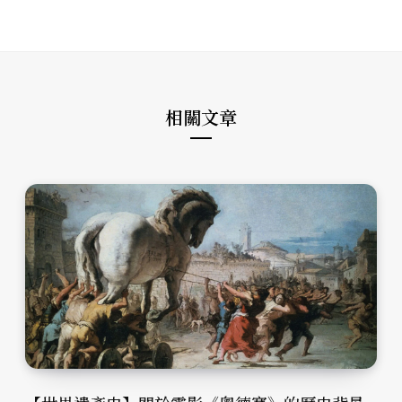
b
c
s
s
e
t
i
b
a
t
o
g
e
o
r
k
a
m
相關文章