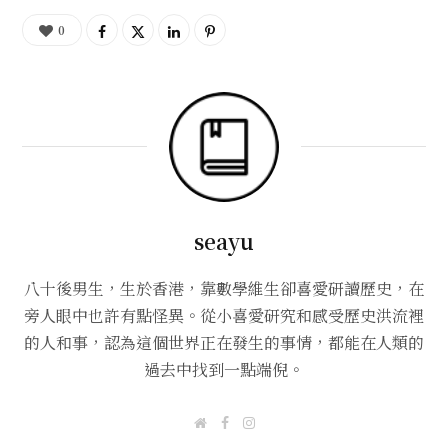
0
seayu
八十後男生，生於香港，靠數學維生卻喜愛研讀歷史，在
旁人眼中也許有點怪異。從小喜愛研究和感受歷史洪流裡
的人和事，認為這個世界正在發生的事情，都能在人類的
過去中找到一點端倪。
W
F
I
e
a
n