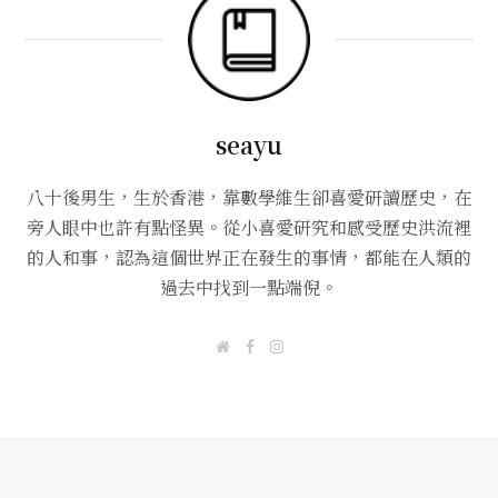
seayu
八十後男生，生於香港，靠數學維生卻喜愛研讀歷史，在
旁人眼中也許有點怪異。從小喜愛研究和感受歷史洪流裡
的人和事，認為這個世界正在發生的事情，都能在人類的
過去中找到一點端倪。
W
F
I
e
a
n
b
c
s
s
e
t
i
b
a
t
o
g
e
o
r
k
a
m