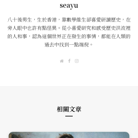
seayu
八十後男生，生於香港，靠數學維生卻喜愛研讀歷史，在
旁人眼中也許有點怪異。從小喜愛研究和感受歷史洪流裡
的人和事，認為這個世界正在發生的事情，都能在人類的
過去中找到一點端倪。
W
F
I
e
a
n
b
c
s
s
e
t
i
b
a
t
o
g
e
o
r
k
a
m
相關文章