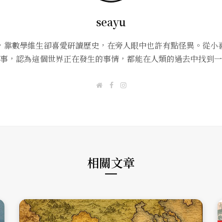
seayu
，靠數學維生卻喜愛研讀歷史，在旁人眼中也許有點怪異。從小
事，認為這個世界正在發生的事情，都能在人類的過去中找到一
W
F
I
e
a
n
b
c
s
s
e
t
i
b
a
t
o
g
e
o
r
k
a
m
相關文章