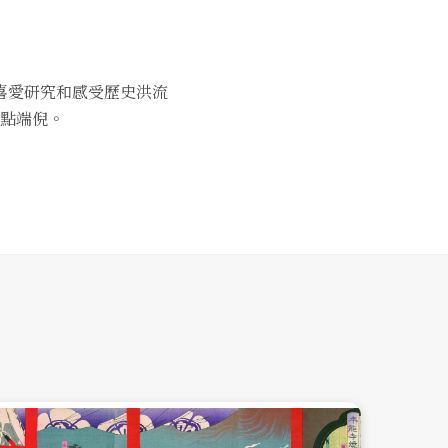
喜愛研究和感受歷史洪流
點端倪。