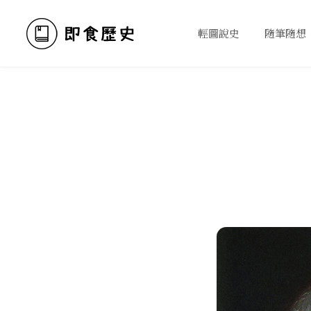
輕圖說史
隨筆隨想