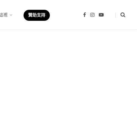
這裡
F
I
Y
贊助支持
a
n
o
c
s
u
e
t
T
b
a
u
o
g
b
o
r
e
k
a
m