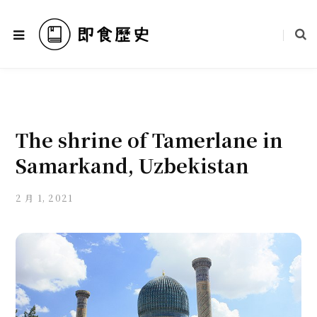
The shrine of Tamerlane in
Samarkand, Uzbekistan
2 月 1, 2021