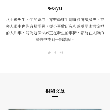
seayu
八十後男生，生於香港，靠數學維生卻喜愛研讀歷史，在
旁人眼中也許有點怪異。從小喜愛研究和感受歷史洪流裡
的人和事，認為這個世界正在發生的事情，都能在人類的
過去中找到一點端倪。
W
F
I
e
a
n
b
c
s
s
e
t
i
b
a
t
o
g
e
o
r
k
a
m
相關文章