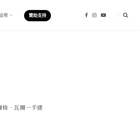
這裡
F
I
Y
贊助支持
a
n
o
c
s
u
e
t
T
b
a
u
o
g
b
o
r
e
k
a
m
爾格．瓦爾一手建