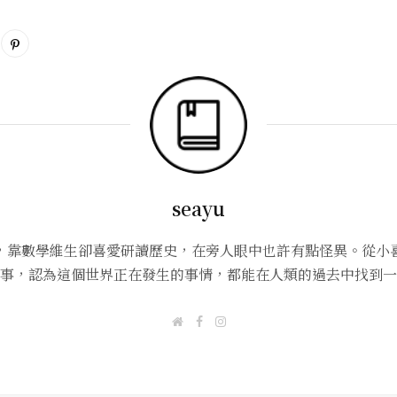
seayu
，靠數學維生卻喜愛研讀歷史，在旁人眼中也許有點怪異。從小
事，認為這個世界正在發生的事情，都能在人類的過去中找到一
W
F
I
e
a
n
b
c
s
s
e
t
i
b
a
t
o
g
e
o
r