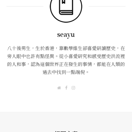
seayu
八十後男生，生於香港，靠數學維生卻喜愛研讀歷史，在
旁人眼中也許有點怪異。從小喜愛研究和感受歷史洪流裡
的人和事，認為這個世界正在發生的事情，都能在人類的
過去中找到一點端倪。
W
F
I
e
a
n
b
c
s
s
e
t
i
b
a
t
o
g
e
o
r
k
a
m