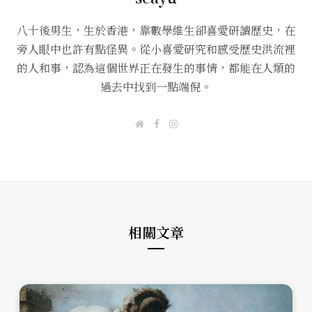
八十後男生，生於香港，靠數學維生卻喜愛研讀歷史，在
旁人眼中也許有點怪異。從小喜愛研究和感受歷史洪流裡
的人和事，認為這個世界正在發生的事情，都能在人類的
過去中找到一點端倪。
W
F
I
e
a
n
b
c
s
s
e
t
i
b
a
t
o
g
e
o
r
k
a
m
相關文章