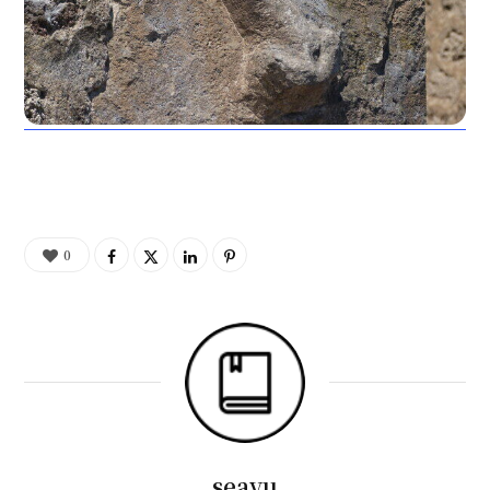
0
seayu