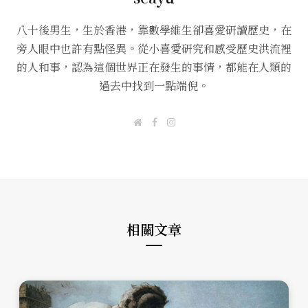
八十後男生，生於香港，靠數學維生卻喜愛研讀歷史，在
旁人眼中也許有點怪異。從小喜愛研究和感受歷史洪流裡
的人和事，認為這個世界正在發生的事情，都能在人類的
過去中找到一點端倪。
W
F
I
e
a
n
b
c
s
s
e
t
i
b
a
t
o
g
e
o
r
k
a
m
相關文章