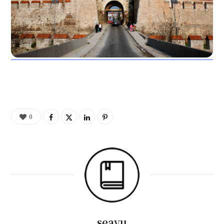
0
seayu