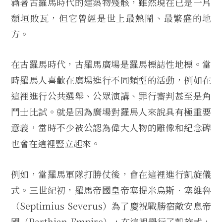
滿著古羅馬時代的建築物殘骸，雖然現在已是一片
頹垣敗瓦，但它曾經是世上最熱鬧、最繁盛的地
方。
在古羅馬時代，古羅馬廣場是羅馬標誌性地標。當
時羅馬人喜歡在廣場進行不同類型的活動，例如在
這裡進行公共選舉、公眾演講、罪行審判甚至是角
鬥士比試。就是因為廣場對羅馬人來說具有極重要
意義，當時不少被公認為偉大人物的雕像和紀念碑
也會在這裡豎立起來。
例如，當羅馬軍隊打勝仗後，會在這裡進行凱旋儀
式。三世紀初，羅馬帝國皇帝塞提米烏斯．塞維魯
（Septimius Severus）為了慶祝戰勝宿敵安息帝
國（Parthian Empire），在這裡舉行了凱旋式，