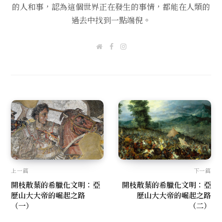
的人和事，認為這個世界正在發生的事情，都能在人類的
過去中找到一點端倪。
W
F
I
e
a
n
b
c
s
s
e
t
i
b
a
t
o
g
e
o
r
k
a
m
上一篇
下一篇
開枝散葉的希臘化文明：亞
開枝散葉的希臘化文明：亞
歷山大大帝的崛起之路
歷山大大帝的崛起之路
（一）
（二）