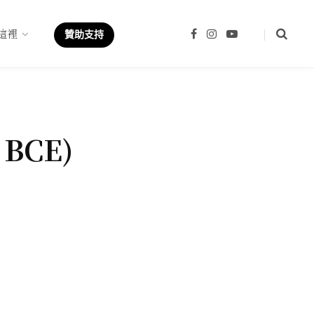
這裡
F
I
Y
贊助支持
a
n
o
c
s
u
e
t
T
b
a
u
o
g
b
o
r
e
k
a
m
2 BCE)