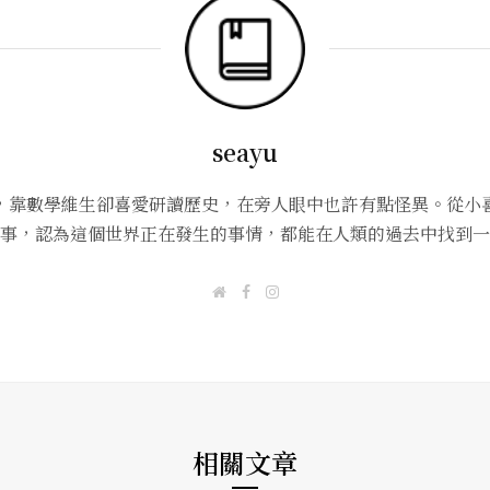
seayu
，靠數學維生卻喜愛研讀歷史，在旁人眼中也許有點怪異。從小
事，認為這個世界正在發生的事情，都能在人類的過去中找到一
W
F
I
e
a
n
b
c
s
s
e
t
i
b
a
t
o
g
e
o
r
k
a
m
相關文章