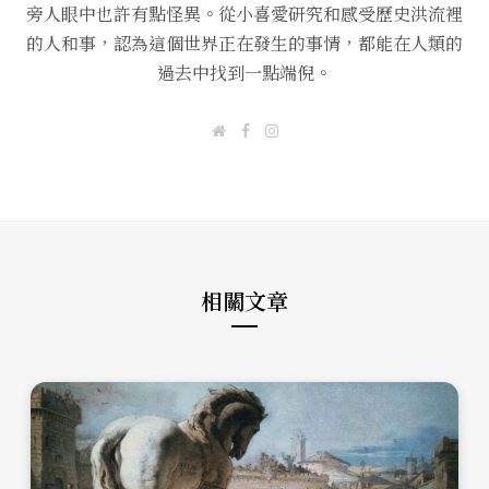
旁人眼中也許有點怪異。從小喜愛研究和感受歷史洪流裡
的人和事，認為這個世界正在發生的事情，都能在人類的
過去中找到一點端倪。
W
F
I
e
a
n
b
c
s
s
e
t
i
b
a
t
o
g
e
o
r
k
a
m
相關文章