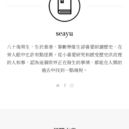
seayu
八十後男生，生於香港，靠數學維生卻喜愛研讀歷史，在
旁人眼中也許有點怪異。從小喜愛研究和感受歷史洪流裡
的人和事，認為這個世界正在發生的事情，都能在人類的
過去中找到一點端倪。
W
F
I
e
a
n
b
c
s
s
e
t
i
b
a
t
o
g
e
o
r
k
a
m