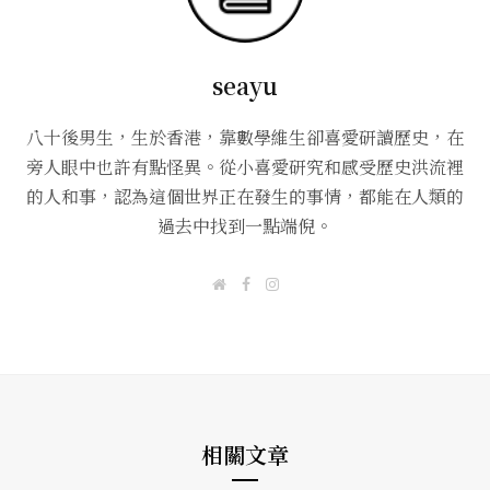
seayu
八十後男生，生於香港，靠數學維生卻喜愛研讀歷史，在
旁人眼中也許有點怪異。從小喜愛研究和感受歷史洪流裡
的人和事，認為這個世界正在發生的事情，都能在人類的
過去中找到一點端倪。
W
F
I
e
a
n
b
c
s
s
e
t
i
b
a
t
o
g
e
o
r
k
a
m
相關文章